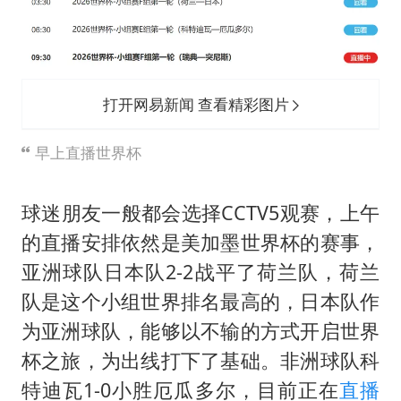
台风白海豚最新路径研判来了
船舶避风项目停工 多地全力防台风
粉笔发布“自曝式”公开信
现代版摸金校尉落网查获400多枚古币
打开网易新闻 查看精彩图片
哈尔滨暴雨饭店门挡积水
早上直播世界杯
服务实体经济 财政金融打出组合拳
男子结婚8年发现3个女儿均非亲生
球迷朋友一般都会选择CCTV5观赛，上午
奋进开新局 实干挑大梁
的直播安排依然是美加墨世界杯的赛事，
亚洲球队日本队2-2战平了荷兰队，荷兰
队是这个小组世界排名最高的，日本队作
为亚洲球队，能够以不输的方式开启世界
杯之旅，为出线打下了基础。非洲球队科
特迪瓦1-0小胜厄瓜多尔，目前正在
直播