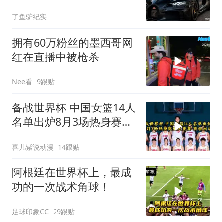
万！造了两年！
了鱼驴纪实
拥有60万粉丝的墨西哥网
红在直播中被枪杀
Nee看
9跟贴
备战世界杯 中国女篮14人
名单出炉8月3场热身赛至
关重要赛程出炉
喜儿紫说动漫
14跟贴
阿根廷在世界杯上，最成
功的一次战术角球！
足球印象CC
29跟贴