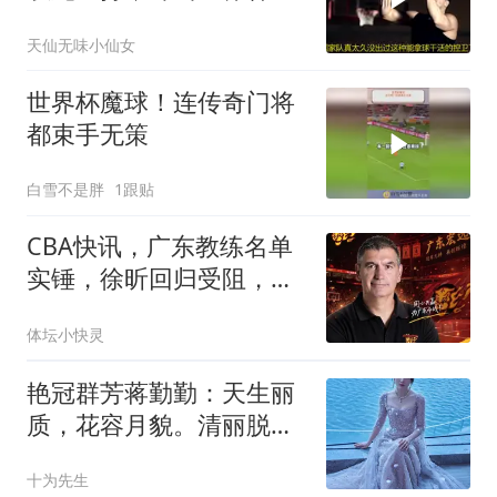
级有望
天仙无味小仙女
世界杯魔球！连传奇门将
都束手无策
白雪不是胖
1跟贴
CBA快讯，广东教练名单
实锤，徐昕回归受阻，山
东高速迷之操作！
体坛小快灵
艳冠群芳蒋勤勤：天生丽
质，花容月貌。清丽脱
俗，白璧无瑕！
十为先生