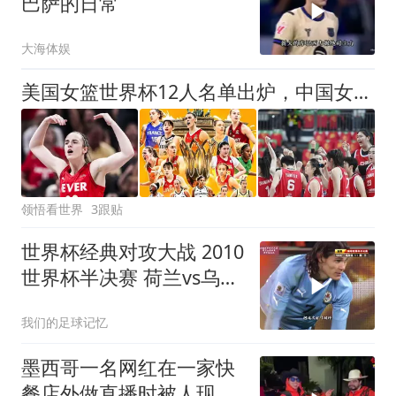
巴萨的日常
大海体娱
美国女篮世界杯12人名单出炉，中国女篮出线格局有变，附女篮赛程
领悟看世界
3跟贴
世界杯经典对攻大战 2010
世界杯半决赛 荷兰vs乌拉
圭 弗兰 超级世界波
我们的足球记忆
墨西哥一名网红在一家快
餐店外做直播时被人现场