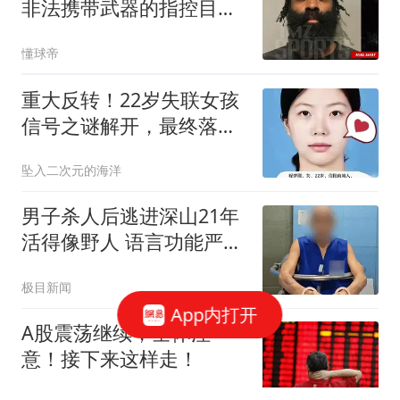
非法携带武器的指控目前
已被撤销
懂球帝
重大反转！22岁失联女孩
信号之谜解开，最终落点
让人揪心
坠入二次元的海洋
男子杀人后逃进深山21年
活得像野人 语言功能严重
退化
极目新闻
App内打开
A股震荡继续，全体注
意！接下来这样走！