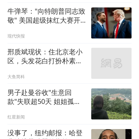
牛弹琴："向特朗普同志致
敬" 美国超级抹红大赛开
始了
现代快报
邢质斌现状：住北京老小
区，头发花白打扮朴素，
照顾家人颐养天年
大鱼简科
男子赴曼谷收"生意回
款"失联超50天 姐姐孤身
赴泰寻弟
红星新闻
没事了，纽约邮报：哈登