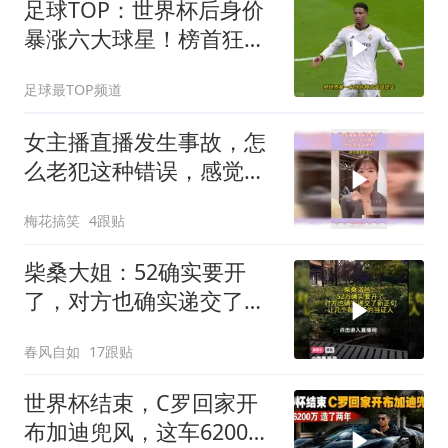
足球TOP：世界杯后身价
暴涨六大球星！榜首狂涨
3500万！
足球最TOP频道
女主播直播发生事故，怎
么老犯这种错误，感觉像
是故意的
梅花搞笑
4跟贴
柴桑大姐：52确实要开
了，对方也确实递交了新
证据也有人当证人
春风自如
17跟贴
世界杯结束，C罗回家开
布加迪兜风，这车6200