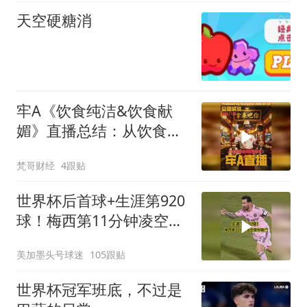
天空硬糖消
牢A《饮食纯洁&饮食献
媚》直播总结：从饮食开
始的文化入侵（6.30）
梵哥财经
4跟贴
世界杯后首球+生涯第920
球！梅西第11分钟凌空垫
射破门，太帅了
美加墨头号球迷
105跟贴
世界杯冠军班底，不过是