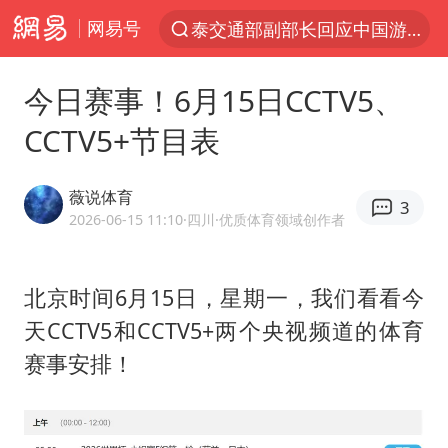
网易号
泰交通部副部长回应中国游客遭歧视
夜幕落下 运动上场
今日赛事！6月15日CCTV5、
1岁宝宝碰坏纸巾盒 宝妈被索赔924元
CCTV5+节目表
台风白海豚环流面积近似13个浙江
Meta被判支付5.67亿美元
薇说体育
3
台风白海豚逼近 暴雨大暴雨来袭
2026-06-15 11:10
·四川
·优质体育领域创作者
47岁妈妈突然产女 26岁女儿：很震惊
北京时间6月15日，星期一，我们看看今
OpenAI为免费用户升级GPT-5.6 Luna
天CCTV5和CCTV5+两个央视频道的体育
日本广岛民众举行游行反对政府行径
赛事安排！
实探山东最热的“中国蔬菜之乡”
女子开一天一夜空调后二氧化碳中毒