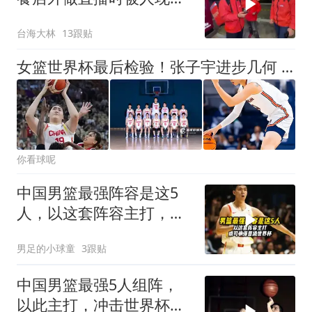
开枪打死！
台海大林
13跟贴
女篮世界杯最后检验！张子宇进步几何 NCAA新星是否适配？
你看球呢
中国男篮最强阵容是这5
人，以这套阵容主打，或
可确保晋级世界杯
男足的小球童
3跟贴
中国男篮最强5人组阵，
以此主打，冲击世界杯晋