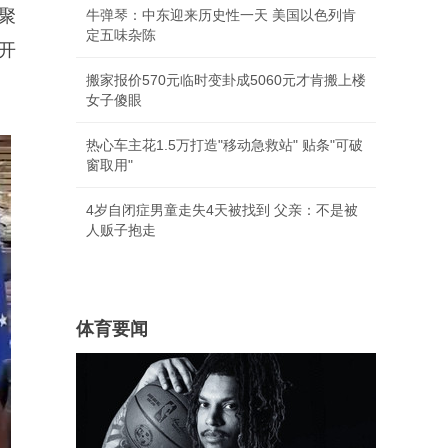
聚
牛弹琴：中东迎来历史性一天 美国以色列肯
定五味杂陈
开
搬家报价570元临时变卦成5060元才肯搬上楼
女子傻眼
热心车主花1.5万打造"移动急救站" 贴条"可破
窗取用"
4岁自闭症男童走失4天被找到 父亲：不是被
人贩子抱走
体育要闻