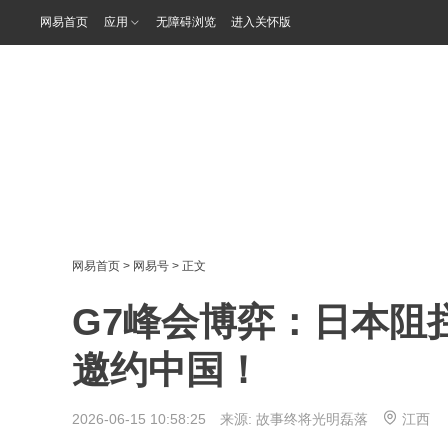
网易首页
应用
无障碍浏览
进入关怀版
网易首页
>
网易号
> 正文
G7峰会博弈：日本阻
邀约中国！
2026-06-15 10:58:25 来源:
故事终将光明磊落
江西