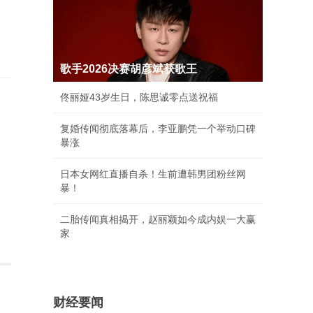
歌手2026决赛胡彦斌获歌王
佟丽娅43岁生日，陈思诚零点送祝福
复婚传闻彻底落幕后，李亚鹏凭一个举动口碑
暴涨
日本女网红直播自杀！生前遭韩男团粉丝网
暴！
二胎传闻真相揭开，赵丽颖如今成内娱一大赢
家
财经要闻