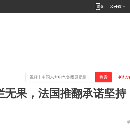
申请入
拦无果，法国推翻承诺坚持