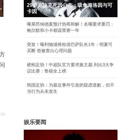
29岁克拉克死因公布：吸食海洛因与可
卡因
曝莱昂纳德案预计协商和解！名嘴要求重罚：
鲍尔默和小卡都该禁赛一年
突发！曝利物浦将租借巴萨队长1年：明夏可
买断 曾被查出心理问题
方
问
硬刚足协！中超队官方要求换主裁 列出3大争
议比赛：鲁能全上榜
韩国足协：为最近事件引发的疑虑道歉，但不
当行为从未发生
娱乐要闻