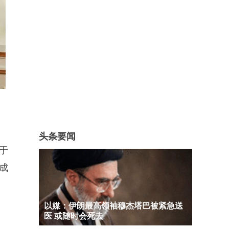
头条要闻
于
成
以媒：伊朗最高领袖穆杰塔巴被紧急送
医 或随时会死去