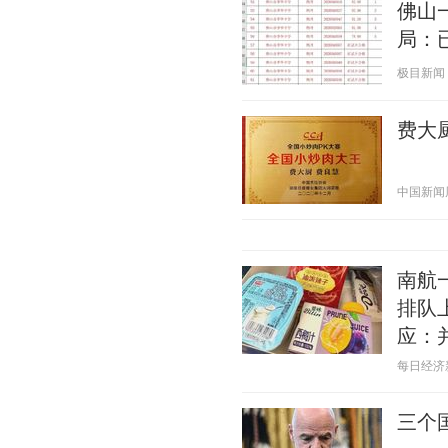
佛山
局：
极目新闻 20
费大
中国新闻周刊
南航
排队
应：
每日经济新闻
三个