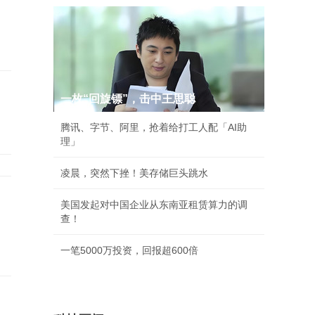
一枚“回旋镖”，击中王思聪
腾讯、字节、阿里，抢着给打工人配「AI助
理」
凌晨，突然下挫！美存储巨头跳水
中
美国发起对中国企业从东南亚租赁算力的调
查！
一笔5000万投资，回报超600倍