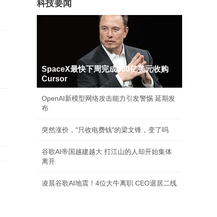
科技要闻
SpaceX最快下周完成600亿美元收购
Cursor
OpenAI新模型网络攻击能力引发警惕 延期发
布
突然涨价，"只收电费钱"的梁文锋，变了吗
谷歌AI帝国越建越大 打江山的人却开始集体
离开
凌晨谷歌AI地震！4位大牛离职 CEO退居二线