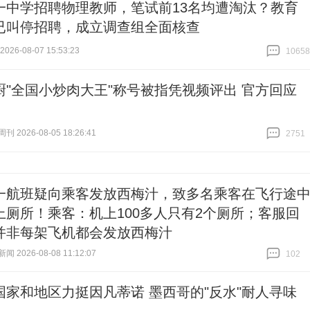
一中学招聘物理教师，笔试前13名均遭淘汰？教育
已叫停招聘，成立调查组全面核查
26-08-07 15:53:23
10658
跟贴
10658
厨"全国小炒肉大王"称号被指凭视频评出 官方回应
 2026-08-05 18:26:41
2751
跟贴
2751
一航班疑向乘客发放西梅汁，致多名乘客在飞行途
上厕所！乘客：机上100多人只有2个厕所；客服回
并非每架飞机都会发放西梅汁
 2026-08-08 11:12:07
102
跟贴
102
国家和地区力挺因凡蒂诺 墨西哥的"反水"耐人寻味