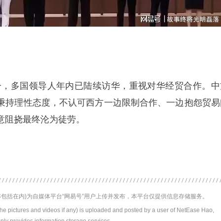
统一，多国领导人年内已陆续访华，重视对华经贸合作。中
秉持理性态度，不认可西方一边限制合作、一边抱怨贸易
意阻挠最终沦为徒劳。
包括在内)为自媒体平台“网易号”用户上传并发布，本平台仅提供信息存储服务。
the pictures and videos if any) is uploaded and posted by a user of NetEase Hao,