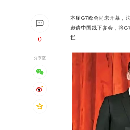
本届G7峰会尚未开幕，
邀请中国线下参会，将G
0
拦。
分享至