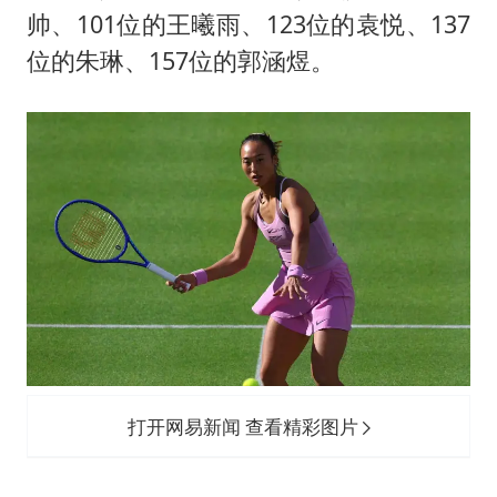
陕西柞水遭遇暴雨五千余户群众转移
帅、101位的王曦雨、123位的袁悦、137
蜜雪冰城员工抽烟收银 门店现已停业
位的朱琳、157位的郭涵煜。
嘲讽周星驰无儿女没朋友 李修贤道歉
董路致歉：泰国10岁黑人父母是伪造的
坚持党全面领导和党中央集中统一领导
打开网易新闻 查看精彩图片