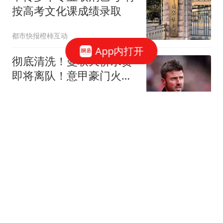
按高考文化课成绩录取
都市快报橙柿互动
App内打开
彻底清洗！曼联天价水货
即将离队！意甲豪门火速
接盘
一隅非生
愧对9号球衣！泰山有德
尔加多的出厂说明书，英
博偏不信，辽宁德比继续
刀锋体育
当奇兵
无论中期选举结果如何，
特朗普都会复仇！堪比以
色列毁灭加沙