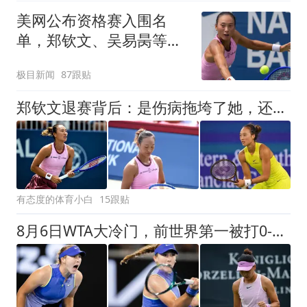
美网公布资格赛入围名
单，郑钦文、吴易昺等入
围
极目新闻
87跟贴
郑钦文退赛背后：是伤病拖垮了她，还是性格毁了她？
有态度的体育小白
15跟贴
8月6日WTA大冷门，前世界第一被打0-6，中国金花连输9局