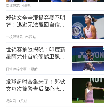
南海浪花
4跟贴
郑钦文辛辛那提弃赛不明
智！逃避无法赢回自信，
外媒不看好重返巅峰
一枚野球君
69跟贴
世锦赛抽签揭晓：印度新
星阿尤什首轮硬撼卫冕冠
军石宇奇，遭遇3连败魔
日常碎碎念啊
1跟贴
咒
发球超时合集来了！郑钦
文每次被警告后都心态崩
盘，这毛病得改
易象君
1跟贴