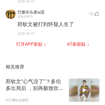
2026-06-15
巴黎街头挚ai莲
13
吉林吉林市
郑钦文被打到怀疑人生了
2026-06-15
打开APP发贴
47
条跟贴
相关推荐
郑钦文“心气没了”？多伦
多出局后 ，别再极致吹捧
或棒杀
行行聊社会财经