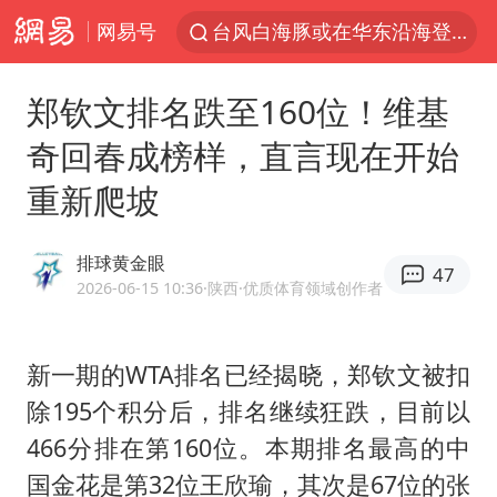
网易号
台风白海豚或在华东沿海登陆
逃犯看演唱会 刚出地铁就被逮住
郑钦文排名跌至160位！维基
因凡蒂诺首次公开道歉
奇回春成榜样，直言现在开始
41岁女子为鼓励女儿考上985研究生
重新爬坡
人贩子“梅姨”真实姓名曝光
《Monica》填词人黎彼得去世
排球黄金眼
47
普京宣布多项人事调整
2026-06-15 10:36
·陕西
·优质体育领域创作者
“银行午休1.5小时”留个窗口行不行
谷歌首席科学家Jeff Dean离职创业
新一期的WTA排名已经揭晓，
郑钦文
被扣
除195个积分后，排名继续狂跌，目前以
22岁女生南太行山失联已超十天
466分排在第160位。本期排名最高的中
汕头市政府被约谈
国金花是第32位王欣瑜，其次是67位的张