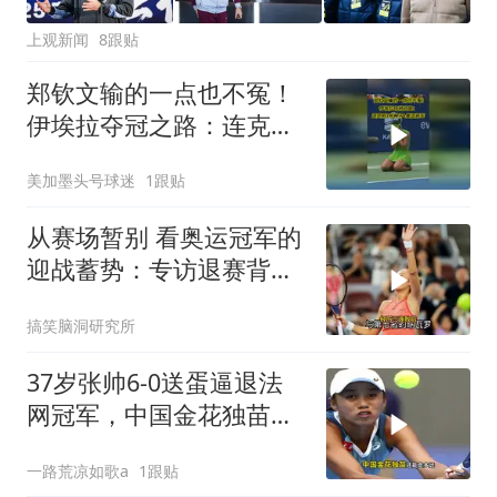
上观新闻
8跟贴
郑钦文输的一点也不冤！
伊埃拉夺冠之路：连克前
3号种子+奥运冠军
美加墨头号球迷
1跟贴
从赛场暂别 看奥运冠军的
迎战蓄势：专访退赛背后
美网攻略计划
搞笑脑洞研究所
37岁张帅6-0送蛋逼退法
网冠军，中国金花独苗还
能走多远？
一路荒凉如歌a
1跟贴