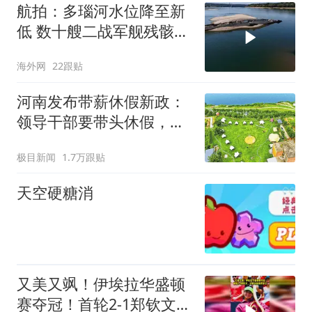
航拍：多瑙河水位降至新
低 数十艘二战军舰残骸露
出水面锈迹斑斑
海外网
22跟贴
河南发布带薪休假新政：
领导干部要带头休假，推
动全员应休尽休、休满休
极目新闻
1.7万跟贴
足；鼓励3-7天弹性长假，
构建“周五半天+周末+年
天空硬糖消
假”短途度假模式
又美又飒！伊埃拉华盛顿
赛夺冠！首轮2-1郑钦文，