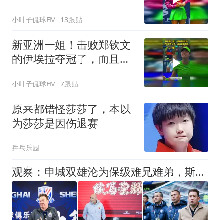
决赛送蛋世界第三
小叶子侃球FM
13跟贴
新亚洲一姐！击败郑钦文
的伊埃拉夺冠了，而且还
很漂亮
小叶子侃球FM
7跟贴
原来都错怪莎莎了，本以
为莎莎是因伤退赛
乒乓乐园
观察：申城双雄沦为保级难兄难弟，斯卢茨基下课会给穆斯卡特带来一些警示吗？