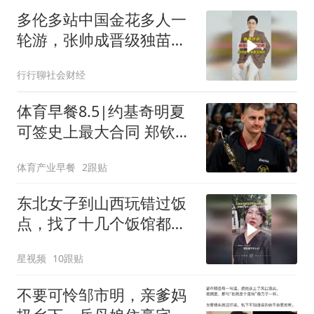
多伦多站中国金花多人一
轮游，张帅成晋级独苗挑
战奥胖
行行聊社会财经
体育早餐8.5|约基奇明夏
可签史上最大合同 郑钦文
退赛备战美网
体育产业早餐
2跟贴
东北女子到山西玩错过饭
点，找了十几个饭馆都没
开门：午休到几点
星视频
10跟贴
不要可怜邹市明，亲爹妈