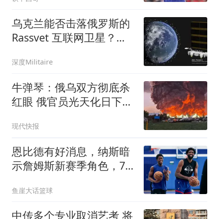
乌克兰能否击落俄罗斯的
Rassvet 互联网卫星？为
什么这可能不是最佳解决
深度Militaire
方案
牛弹琴：俄乌双方彻底杀
红眼 俄官员光天化日下被
暗杀
现代快报
恩比德有好消息，纳斯暗
示詹姆斯新赛季角色，76
人将面临两大挑战
鱼崖大话篮球
中传多个专业取消艺考 将