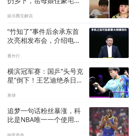
扔乡下，岳母娘住豪宅，
这种事谁能干出来
娱乐圈见解说
“竹知了”事件后余承东首
次亮相发布会，介绍电脑
价格时严重口误，把
番外行
24999元起售价说成2499
横滨冠军赛：国乒“头号克
星”倒下！王艺迪绝杀日
本，新对手确定
寒律
追梦一句话粉丝暴涨，科
比是NBA唯一一个使用交
易否决权的球员？
铁甲西奇