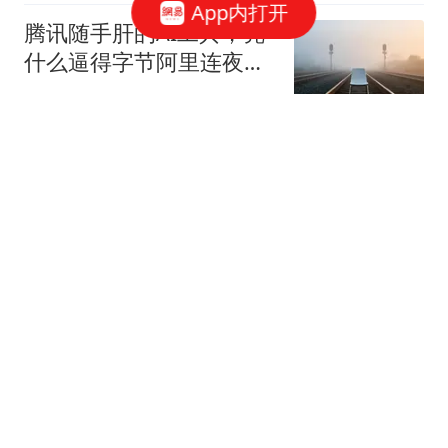
App内打开
腾讯随手肝的AI工具，凭
什么逼得字节阿里连夜改
战略？
AI杂谈君
4岁"孤独症"男童失联80小
时获救：疑吃泥土续命
看看新闻Knews
赖清德首次参与"逃亡"演
习 现场有美方人员全程观
察
环球时报国际
日元兑美元汇率再次突然