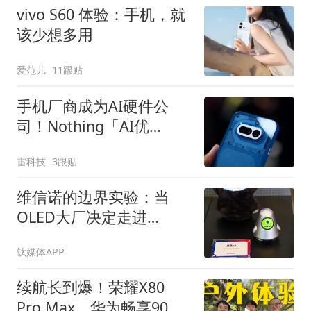
vivo S60 体验：手机，就
该少想多用
爱范儿
11跟贴
手机厂商成为AI硬件公
司！Nothing「AI优
先」、vivo重启AI眼镜
雷科技
3跟贴
维信诺的边界实验：当
OLED大厂决定走进
ChinaJoy
钛媒体APP
续航长到爆！荣耀X80
Pro Max、华为畅享90