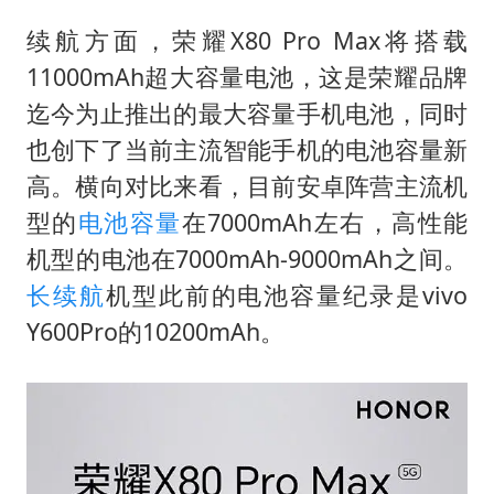
U17国足点球大战淘汰河床晋级决赛
续航方面，荣耀X80 Pro Max将搭载
国防部：中国军队坚决反制任何闹海挑衅图谋
11000mAh超大容量电池，这是荣耀品牌
国乒男单横滨冠军赛全军覆没
迄今为止推出的最大容量手机电池，同时
38岁演员求职万岁山NPC成功
也创下了当前主流智能手机的电池容量新
“新疆阿勒泰八月能滑雪”不实
高。横向对比来看，目前安卓阵营主流机
日本试射“战斧”导弹，国防部回应
型的
电池容量
在7000mAh左右，高性能
胡彦斌韩磊 谁帮谁
机型的电池在7000mAh-9000mAh之间。
长续航
机型此前的电池容量纪录是vivo
夯实基础开新局
Y600Pro的10200mAh。