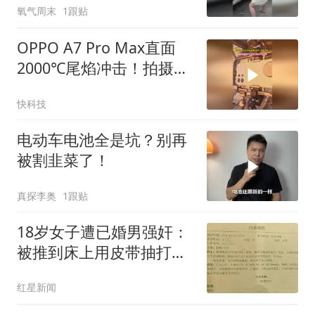
氧气周末
1跟贴
OPPO A7 Pro Max直面
2000℃尾焰冲击！拍摄国
产全球最大固体火箭发射
快科技
电动车电池全是坑？别再
被割韭菜了！
真探李奥
1跟贴
18岁女子遭已婚男强奸：
被推到床上用皮带抽打后
强奸
红星新闻