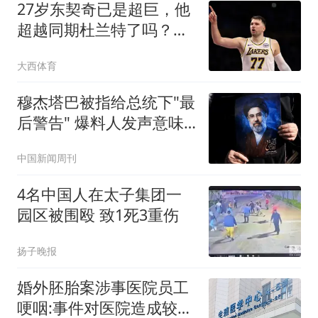
27岁东契奇已是超巨，他
超越同期杜兰特了吗？全
面对比很意外
大西体育
穆杰塔巴被指给总统下"最
后警告" 爆料人发声意味
深长
中国新闻周刊
4名中国人在太子集团一
园区被围殴 致1死3重伤
扬子晚报
婚外胚胎案涉事医院员工
哽咽:事件对医院造成较大