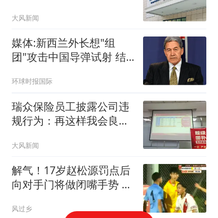
冲击
大风新闻
媒体:新西兰外长想"组
团"攻击中国导弹试射 结
果被打脸
环球时报国际
瑞众保险员工披露公司违
规行为：再这样我会良心
不安
大风新闻
解气！17岁赵松源罚点后
向对手门将做闭嘴手势 此
前失点后被其挑衅
风过乡