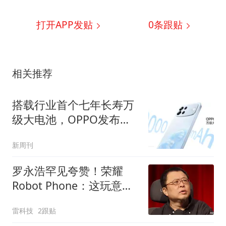
打开APP发贴
0
条跟贴
相关推荐
搭载行业首个七年长寿万
级大电池，OPPO发布新
一代耐用传奇A7 Pro Max
新周刊
罗永浩罕见夸赞！荣耀
Robot Phone：这玩意儿
真抄不了
雷科技
2跟贴