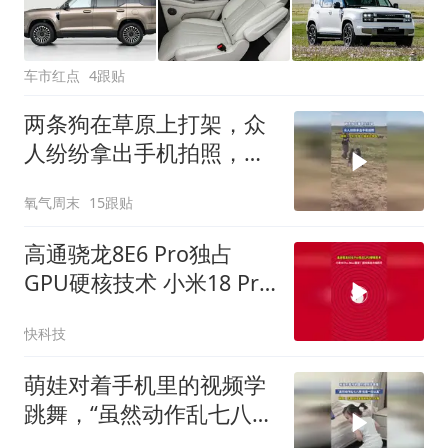
车市红点
4跟贴
两条狗在草原上打架，众
人纷纷拿出手机拍照，网
友：它们在学土拨鼠打架
氧气周末
15跟贴
吗
高通骁龙8E6 Pro独占
GPU硬核技术 小米18 Pro
Max首发！游戏体验大幅
快科技
跃升
萌娃对着手机里的视频学
跳舞，“虽然动作乱七八
糟，但是一脸认真”