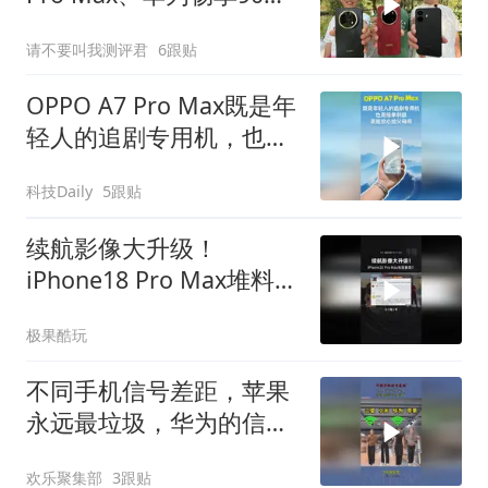
Pro Max和红米Note 17
请不要叫我测评君
6跟贴
Pro户外体验
OPPO A7 Pro Max既是年
轻人的追剧专用机，也是
接单利器，更能放心给父
科技Daily
5跟贴
母用
续航影像大升级！
iPhone18 Pro Max堆料拉
满，年度最香稳了？
极果酷玩
不同手机信号差距，苹果
永远最垃圾，华为的信号
太强了！
欢乐聚集部
3跟贴