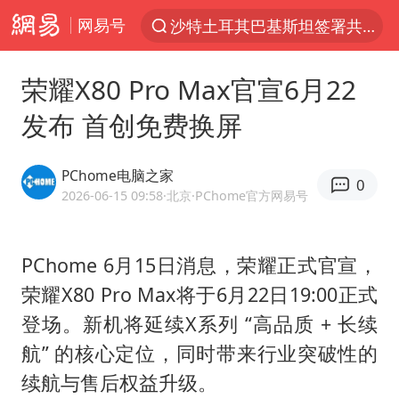
网易号
沙特土耳其巴基斯坦签署共同防务协议
“电影+”如何激发千亿级消费新活力？
荣耀X80 Pro Max官宣6月22
全球首个长时储能一体化产业园量产
发布 首创免费换屏
台风白海豚已进入24小时警戒线
中国女篮70-67险胜尼日利亚女篮
PChome电脑之家
0
名创优品回应女子吐槽内裤质量差
2026-06-15 09:58
·北京
·PChome官方网易号
四川宜宾市高县4.9级地震致1人死亡
PChome 6月15日消息，荣耀正式官宣，
台风白海豚或吞并鲸鱼 登陆地点更新
荣耀X80 Pro Max将于6月22日19:00正式
胜宏科技：股票交易异常波动
登场。新机将延续X系列 “高品质 + 长续
出口禁令驱动有色板块大涨
航” 的核心定位，同时带来行业突破性的
秋天的第一杯奶茶到底有多火
续航与售后权益升级。