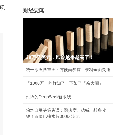
现
财经要闻
39万亿美元，风险越来越高了！
统一冰火两重天：方便面独撑，饮料全面失速
「1000万」的竹知了，下架了「余大嘴」
恐怖的DeepSeek斩杀线
粉笔自曝决策失误：蹭热度、鸡贼、想多收
钱！市值已缩水超300亿港元