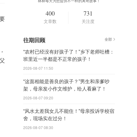
林林每天为您提供不一样的离奇故事！
400
731
要
文章数
关注度
往期回顾
全部
，
“农村已经没有好孩子了！”乡下老师吐槽：
班里近一半都是不正常的孩子！
父
2026-08-07 11:50
“这面相能是善良的孩子？”男生和亲爹吵
架，母亲发小作文维护，给人看麻了！
2026-08-07 09:20
“风水太差我女儿不能住！”母亲投诉学校宿
舍，现场实在过分！
2026-08-07 08:30