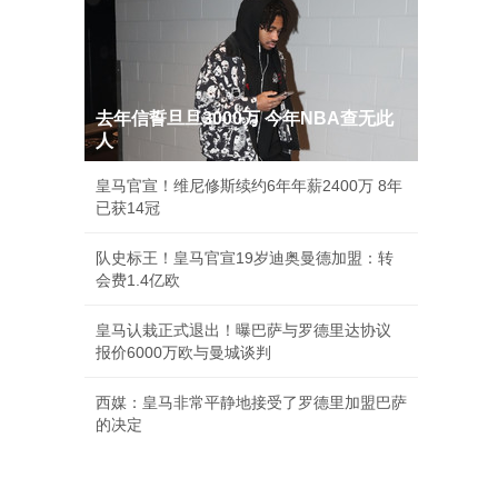
去年信誓旦旦3000万 今年NBA查无此
人
皇马官宣！维尼修斯续约6年年薪2400万 8年
已获14冠
队史标王！皇马官宣19岁迪奥曼德加盟：转
会费1.4亿欧
皇马认栽正式退出！曝巴萨与罗德里达协议
报价6000万欧与曼城谈判
西媒：皇马非常平静地接受了罗德里加盟巴萨
的决定