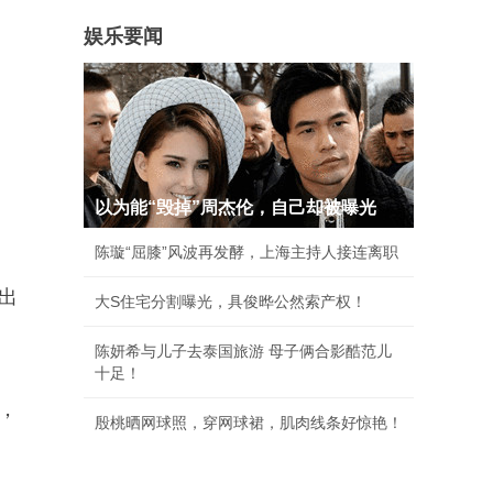
娱乐要闻
以为能“毁掉”周杰伦，自己却被曝光
陈璇“屈膝”风波再发酵，上海主持人接连离职
出
大S住宅分割曝光，具俊晔公然索产权！
陈妍希与儿子去泰国旅游 母子俩合影酷范儿
十足！
，
殷桃晒网球照，穿网球裙，肌肉线条好惊艳！