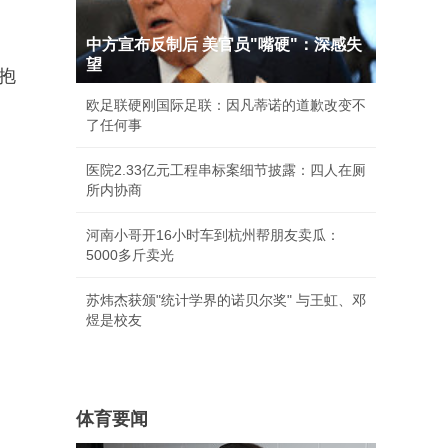
中方宣布反制后 美官员"嘴硬"：深感失
望
抱
欧足联硬刚国际足联：因凡蒂诺的道歉改变不
了任何事
医院2.33亿元工程串标案细节披露：四人在厕
所内协商
河南小哥开16小时车到杭州帮朋友卖瓜：
5000多斤卖光
苏炜杰获颁"统计学界的诺贝尔奖" 与王虹、邓
煜是校友
体育要闻