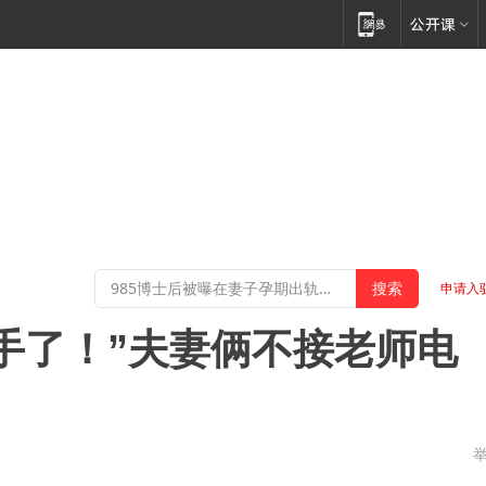
申请入
手了！”夫妻俩不接老师电