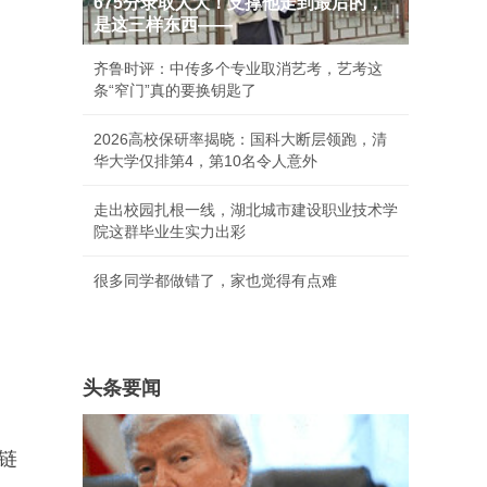
675分录取人大！支撑他走到最后的，
是这三样东西——
齐鲁时评：中传多个专业取消艺考，艺考这
条“窄门”真的要换钥匙了
2026高校保研率揭晓：国科大断层领跑，清
华大学仅排第4，第10名令人意外
走出校园扎根一线，湖北城市建设职业技术学
院这群毕业生实力出彩
很多同学都做错了，家也觉得有点难
头条要闻
链