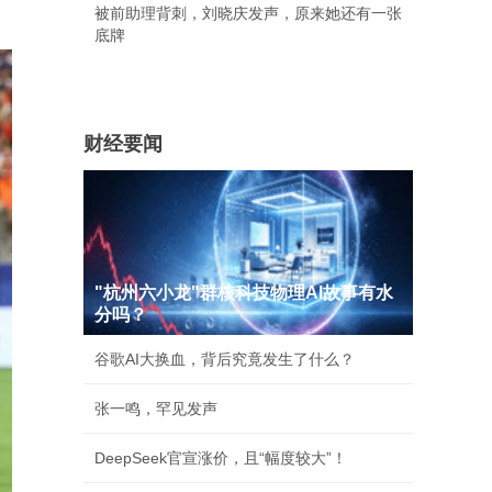
被前助理背刺，刘晓庆发声，原来她还有一张
底牌
财经要闻
"杭州六小龙"群核科技物理AI故事有水
分吗？
谷歌AI大换血，背后究竟发生了什么？
张一鸣，罕见发声
DeepSeek官宣涨价，且“幅度较大”！