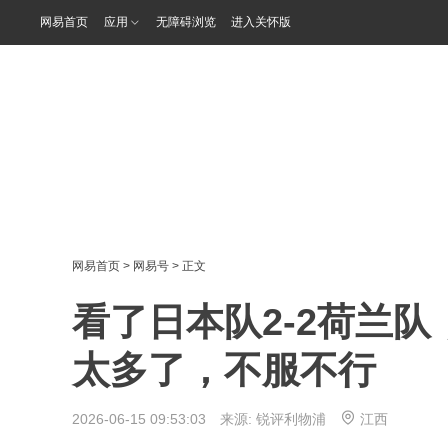
网易首页
应用
无障碍浏览
进入关怀版
网易首页
>
网易号
> 正文
看了日本队2-2荷兰
太多了，不服不行
2026-06-15 09:53:03 来源:
锐评利物浦
江西