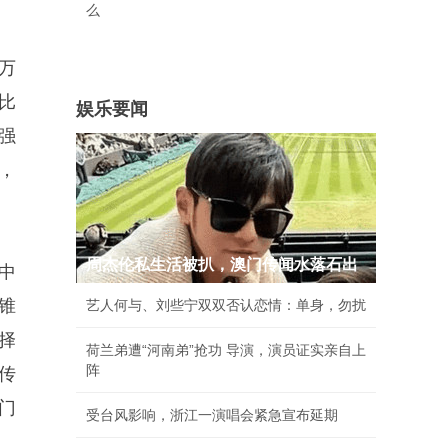
么
万
式比
娱乐要闻
强
%，
周杰伦私生活被扒，澳门传闻水落石出
中
锥
艺人何与、刘些宁双双否认恋情：单身，勿扰
择
荷兰弟遭“河南弟”抢功 导演，演员证实亲自上
阵
传
门
受台风影响，浙江一演唱会紧急宣布延期