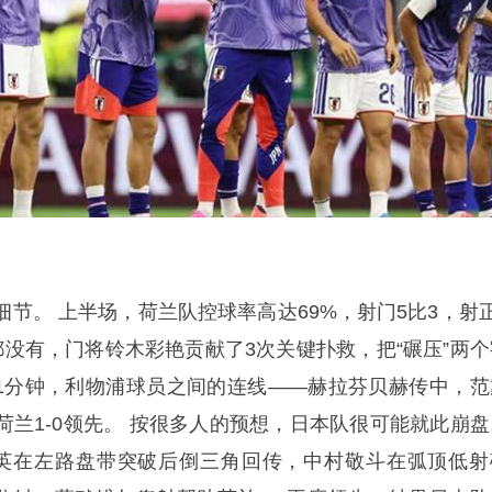
节。 上半场，荷兰队控球率高达69%，射门5比3，射正
都没有，门将铃木彩艳贡献了3次关键扑救，把“碾压”两个
51分钟，利物浦球员之间的连线——赫拉芬贝赫传中，范
荷兰1-0领先。 按很多人的预想，日本队很可能就此崩盘
英在左路盘带突破后倒三角回传，中村敬斗在弧顶低射