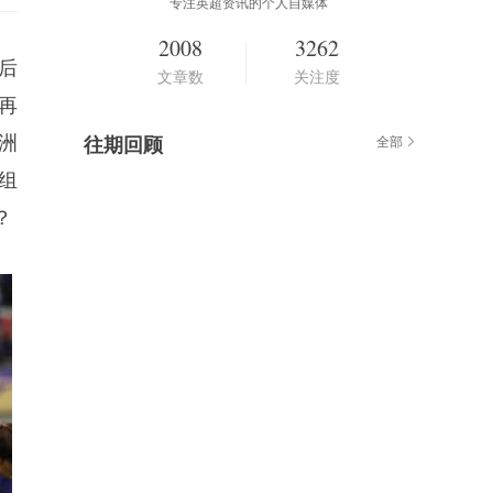
专注英超资讯的个人自媒体
2008
3262
后
文章数
关注度
再
洲
往期回顾
全部
组
？