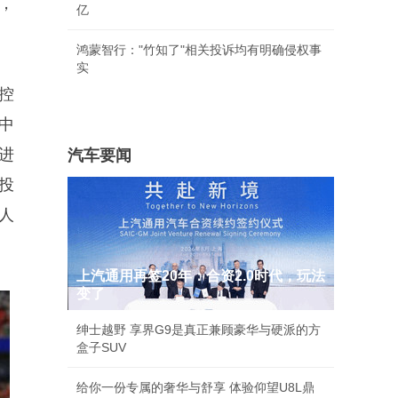
，
亿
鸿蒙智行："竹知了"相关投诉均有明确侵权事
实
控
中
进
汽车要闻
投
人
上汽通用再签20年：合资2.0时代，玩法
变了
绅士越野 享界G9是真正兼顾豪华与硬派的方
盒子SUV
给你一份专属的奢华与舒享 体验仰望U8L鼎