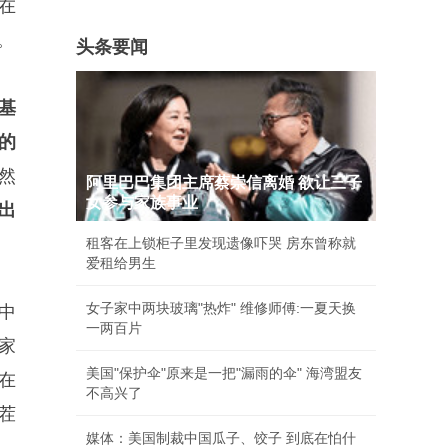
在
。
头条要闻
基
的
然
阿里巴巴集团主席蔡崇信离婚 欲让三子
女参与家族事业
出
租客在上锁柜子里发现遗像吓哭 房东曾称就
爱租给男生
女子家中两块玻璃"热炸" 维修师傅:一夏天换
中
一两百片
家
美国"保护伞"原来是一把"漏雨的伞" 海湾盟友
在
不高兴了
茬
媒体：美国制裁中国瓜子、饺子 到底在怕什