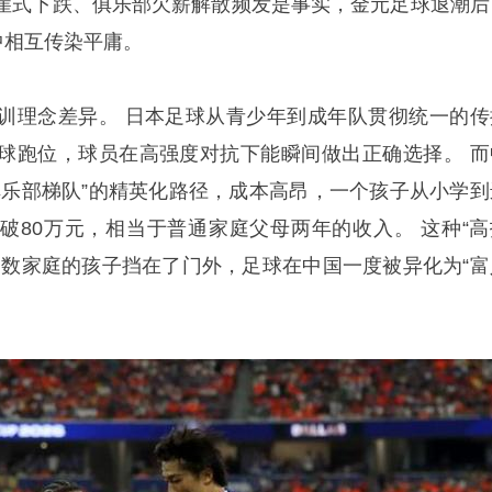
崖式下跌、俱乐部欠薪解散频发是事实，金元足球退潮后
中相互传染平庸。
训理念差异。 日本足球从青少年到成年队贯彻统一的传
球跑位，球员在高强度对抗下能瞬间做出正确选择。 而
俱乐部梯队”的精英化路径，成本高昂，一个孩子从小学到
破80万元，相当于普通家庭父母两年的收入。 这种“高
多数家庭的孩子挡在了门外，足球在中国一度被异化为“富