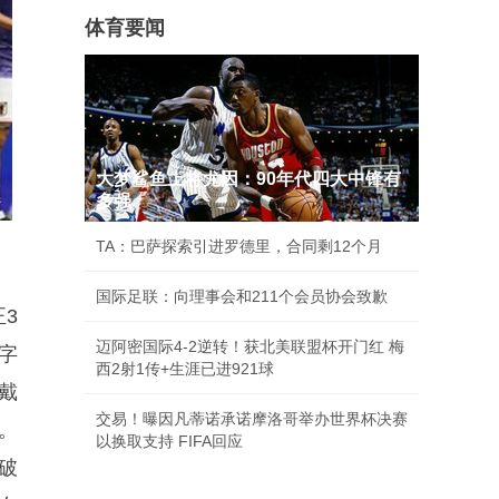
体育要闻
大梦鲨鱼上将尤因：90年代四大中锋有
多强
TA：巴萨探索引进罗德里，合同剩12个月
国际足联：向理事会和211个会员协会致歉
3
迈阿密国际4-2逆转！获北美联盟杯开门红 梅
字
西2射1传+生涯已进921球
戴
交易！曝因凡蒂诺承诺摩洛哥举办世界杯决赛
。
以换取支持 FIFA回应
破