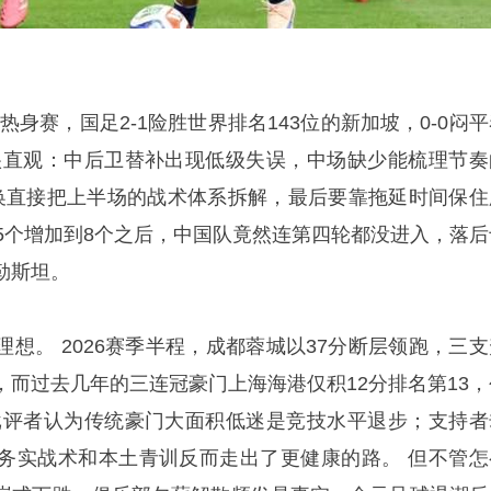
的热身赛，国足2-1险胜世界排名143位的新加坡，0-0闷
很直观：中后卫替补出现低级失误，中场缺少能梳理节奏
换直接把上半场的战术体系拆解，最后要靠拖延时间保住
.5个增加到8个之后，中国队竟然连第四轮都没进入，落后
勒斯坦。
想。 2026赛季半程，成都蓉城以37分断层领跑，三支
，而过去几年的三连冠豪门上海海港仅积12分排名第13，
批评者认为传统豪门大面积低迷是竞技水平退步；支持者
务实战术和本土青训反而走出了更健康的路。 但不管怎