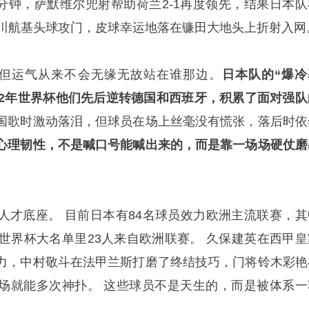
64分钟，萨默维尔兜射帮助荷兰2-1再度领先，结果日本队
小川航基头球攻门，皮球幸运地落在镰田大地头上折射入网
，但运气从来不会无缘无故站在谁那边。
日本队的“爆冷
022年世界杯他们先后逆转德国和西班牙，积累了面对强队
国歌时激动落泪，但球员在场上丝毫没有慌张，落后时依
心理韧性，不是喊口号能喊出来的，而是靠一场场硬仗磨
人才底座。 目前日本有84名球员效力欧洲主流联赛，其
的世界杯大名单里23人来自欧洲联赛。 久保建英在西甲皇
力，中村敬斗在法甲兰斯打磨了终结技巧，门将铃木彩艳
场就能多次神扑。 这些球员不是天生的，而是被体系一