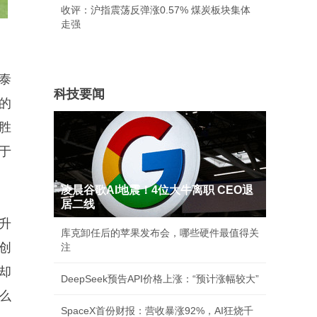
收评：沪指震荡反弹涨0.57% 煤炭板块集体
走强
平泰
科技要闻
的
胜
于
凌晨谷歌AI地震！4位大牛离职 CEO退
居二线
升
库克卸任后的苹果发布会，哪些硬件最值得关
创
注
却
DeepSeek预告API价格上涨：“预计涨幅较大”
么
SpaceX首份财报：营收暴涨92%，AI狂烧千