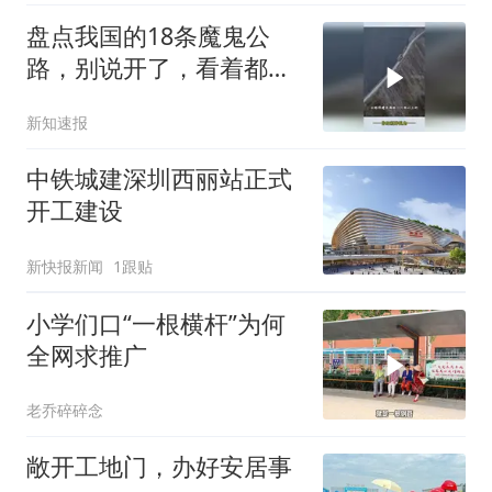
盘点我国的18条魔鬼公
路，别说开了，看着都吓
人！
新知速报
中铁城建深圳西丽站正式
开工建设
新快报新闻
1跟贴
小学们口“一根横杆”为何
全网求推广
老乔碎碎念
敞开工地门，办好安居事