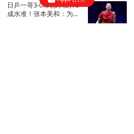
日乒一哥3-0却说才发挥3
成水准！张本美和：为什
么陈熠总中断比赛
求球不落谛
橘猫首次见到美国小主人
仔细闻闻后轻轻拍打婴儿
小手
海外网
罗德里陷入抉择十字路
口！瓜帅：罗德里心向巴
萨，体系高度契合其风格
体育闲话说
耗尽了球员的耐心，每
体：皇马在签罗德里的交