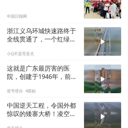
中国日报网
浙江义乌环城快速路终于
全线贯通了，一个红绿灯
都没有全程快速路
小Q不是导盲犬
这就是广东最厉害的医
院，创建于1946年，前身
为广州中央医院
壹号塔台
4跟贴
中国逆天工程，令国外都
惊叹的矮寨大桥！凌空飞
架德夯大峡谷