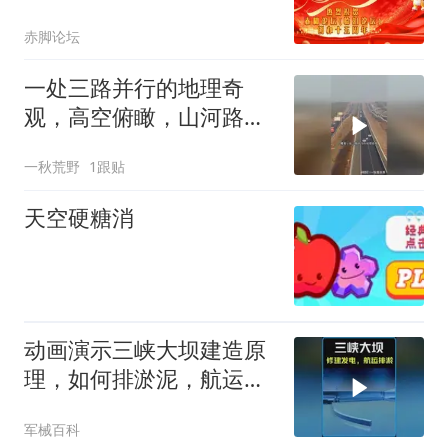
赤脚论坛
一处三路并行的地理奇
观，高空俯瞰，山河路网
交织场面壮阔无比
一秋荒野
1跟贴
天空硬糖消
动画演示三峡大坝建造原
理，如何排淤泥，航运，
发电？ #科普知识
军械百科