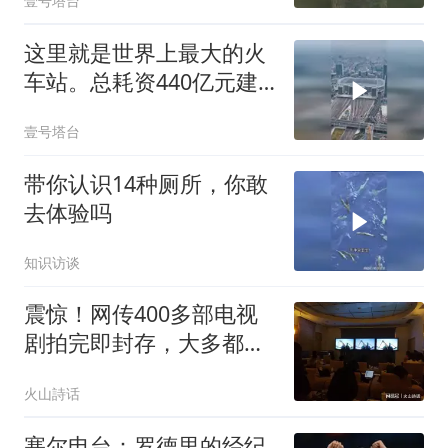
壹号塔台
这里就是世界上最大的火
车站。总耗资440亿元建
成
壹号塔台
带你认识14种厕所，你敢
去体验吗
知识访谈
震惊！网传400多部电视
剧拍完即封存，大多都是
大明星主演，上亿成本打
火山詩话
水漂，为何迟迟播不了
塞尔电台：罗德里的经纪