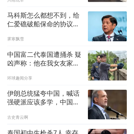
马科斯怎么都想不到，给
仁爱礁破船保命的协议，
竟能让自己下台？
霁寒飘雪
中国富二代泰国遭捅杀 疑
凶声称：他在我女友家的
浴室
环球趣闻分享
伊朗总统猛夸中国，喊话
强硬派应该多学，中国怎
么让特朗普服气的
古史青云啊
泰国初中生枪杀7人 幸存