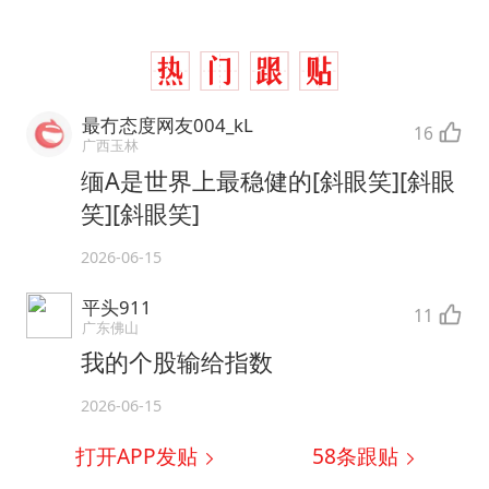
最冇态度网友004_kL
16
广西玉林
缅A是世界上最稳健的[斜眼笑][斜眼
笑][斜眼笑]
2026-06-15
平头911
11
广东佛山
我的个股输给指数
2026-06-15
打开APP发贴
58
条跟贴