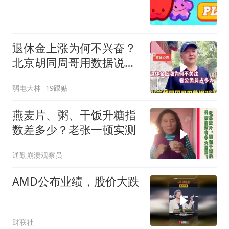
退休金上涨为何不兴奋？
北京胡同周哥用数据说
明，看公务员占多少
弱电大林
19跟贴
燕麦片、粥、干饭升糖指
数差多少？老张一顿实测
通勤崩溃观察员
AMD公布业绩，股价大跌
财联社