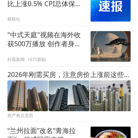
比上涨0.5% CPI总体保持
温和上涨
财联社
"中式天庭"视频在海外收
获500万播放 创作者身份
披露
封面新闻
1671跟贴
2026年刚需买房，注意房价上涨前这些信号！
房产有点意思
“兰州拉面”改名“青海拉