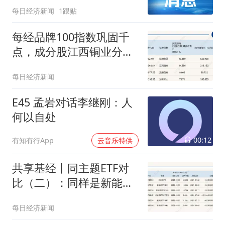
每日经济新闻
1跟贴
议商业航天、MLCC等行
业
每经品牌100指数巩固千
点，成分股江西铜业分拆
江铜铜箔赴港上市获通过
每日经济新闻
E45 孟岩对话李继刚：人
何以自处
00:12
有知有行App
云音乐特供
共享基经丨同主题ETF对
比（二）：同样是新能源
ETF，背后跟踪的指数有
每日经济新闻
什么不同？