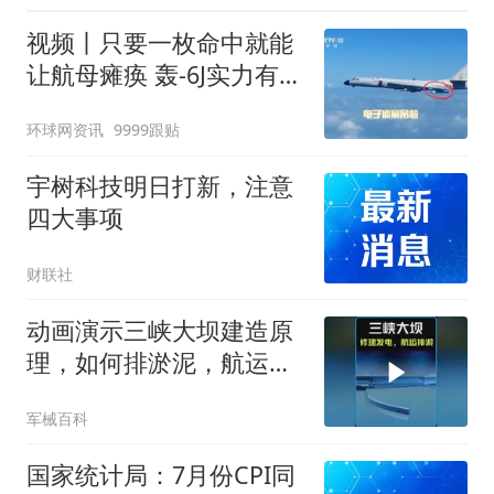
视频丨只要一枚命中就能
让航母瘫痪 轰-6J实力有多
强？
环球网资讯
9999跟贴
宇树科技明日打新，注意
四大事项
财联社
动画演示三峡大坝建造原
理，如何排淤泥，航运，
发电？ #科普知识
军械百科
国家统计局：7月份CPI同