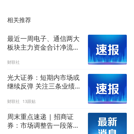
相关推荐
最近一周电子、通信两大
板块主力资金合计净流入
近600亿元
财联社
光大证券：短期内市场或
继续反弹 关注三条业绩主
线
财联社
13跟贴
周末重点速递 | 招商证
券：市场调整告一段落，
将迎来蓄势上攻；券商热