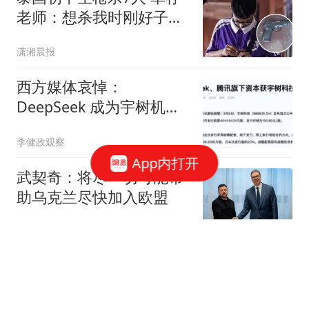
老师：想杀我时刚好子弹
用完
潇湘晨报
西方媒体哀悼：
DeepSeek 成为宇树机器
人的股东？那我们还怎么
李健政观察
玩
App内打开
武契奇：将尽一切可能帮
助乌克兰尽快加入欧盟
参考消息
《龙餐馆》开局不利，
400亿票房男主跌下神
坛，沈腾翻身困难