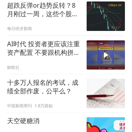
超跌反弹or趋势反转？8
月刚过一周，这些个股已
率先反包7月跌幅（附名
每日经济新闻
单）
AI时代 投资者更应该注重
资产配置 不要跟机构拼信
息选个股
财联社
十多万人报名的考试，成
绩全部作废，公平么？
中国新闻周刊
1.8万跟贴
天空硬糖消