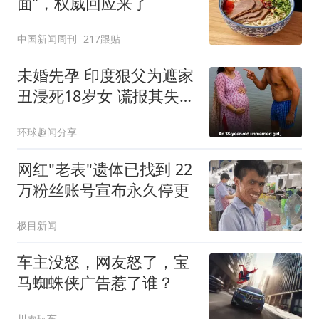
面”，权威回应来了
中国新闻周刊
217跟贴
未婚先孕 印度狠父为遮家
丑浸死18岁女 谎报其失踪
被识破
环球趣闻分享
网红"老表"遗体已找到 22
万粉丝账号宣布永久停更
极目新闻
车主没怒，网友怒了，宝
马蜘蛛侠广告惹了谁？
川雨玩车