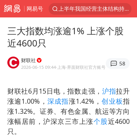
网易号
上海有出现龙卷潜势
上海全域长途客运班次全部停运
三大指数均涨逾1% 上涨个股
今日15时起福州地铁高架区段停运
近4600只
白海豚逼近浙闽沿海
1枚就能让航母瘫痪 轰-6J实力有多强
财联社
58
王艺迪2-4不敌张本美和止步4强
2026-06-15 09:44
·上海
·界面财联社官方账号
国足U17与阿森纳决赛取消 并列冠军
财联社6月15日电，指数走强，
沪指
拉升
上门女婿出轨女邻居多年被判重婚罪
涨逾1.00%，
深成指
涨1.42%，
创业板
指
王传君 《披荆斩棘》
涨1.32%。证券、有色金属、航运等方向
2025年小学教师减少13.19万
涨幅居前，沪深京三市上涨
个股
近4600
王艺迪无缘横滨赛决赛
只。