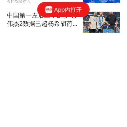
每日经济新闻
App内打开
中国第一左后卫！21岁毛
伟杰2数据已超杨希胡荷
韬：想去留洋
邱泽云
借道朝鲜，直达北京！李
在明还是不死心，要把中
韩高铁串成一条线
面包夹知识
特朗普白折腾了 美媒通告
全球：中国再买80万吨大
豆
冰语历史
伊朗越境斩首，美盟友领