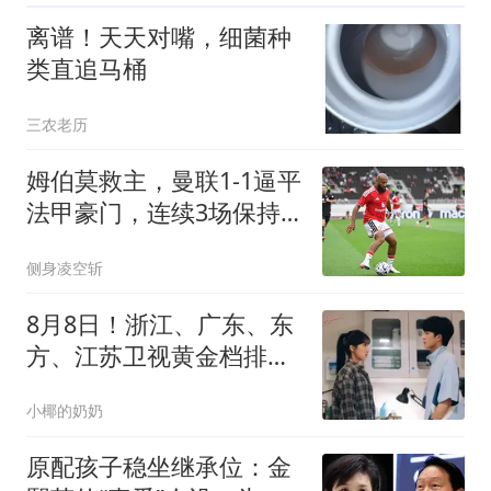
离谱！天天对嘴，细菌种
类直追马桶
三农老历
姆伯莫救主，曼联1-1逼平
法甲豪门，连续3场保持
不败
侧身凌空斩
8月8日！浙江、广东、东
方、江苏卫视黄金档排
播，闭眼入坑不踩雷
小椰的奶奶
原配孩子稳坐继承位：金