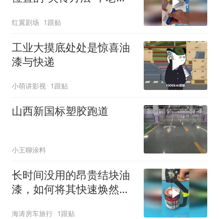
傅终于肯说
红翼剧场
1跟贴
工业大摸底处处是惊喜油
漆与快递
小萌讲影视
1跟贴
山西新国标塑胶跑道
小王聊涂料
长时间没用的昂贵结块油
漆，如何将其快速焕然一
新？
海涛房车旅行
1跟贴