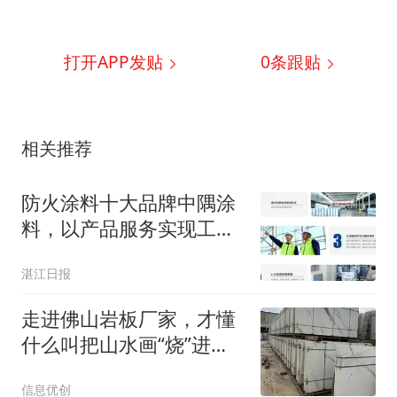
打开APP发贴
0
条跟贴
相关推荐
防火涂料十大品牌中隅涂
料，以产品服务实现工程
降本增效
湛江日报
走进佛山岩板厂家，才懂
什么叫把山水画“烧”进瓷
砖里，让我们一起来看看
信息优创
吧！