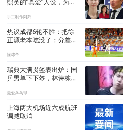
熙英的“真爱”人设，为何
会输得一败涂地
手工制作阿歼
热议成都6轮不胜：把徐
正源老本吃没了；分差若
进入个位数会有连锁反应
懂球帝
瑞典大满贯签表出炉：国
乒男单下下签，林诗栋首
轮战陈垣宇，女单王曼昱
最爱乒乓球
蒯曼同区
上海两大机场近六成航班
调减取消