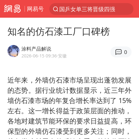
网易号
国乒女单三将晋级四强
光影经济撬动暑期消费新蓝海
知名的仿石漆工厂口碑榜
陈思诚零点晒照为佟丽娅庆生
新疆优化调整景区内自驾服务费
涂料产品解说
0
《欢迎来龙餐馆》口碑
2026-06-15 09:36
·安徽
上四休三，但降薪1000元，你接受吗？
近年来，外墙仿石漆市场呈现出蓬勃发展
情侣在平潭拍日出时坠崖致一死一伤
的态势。据行业统计数据显示，近三年外
检测列车撞人致11死2伤 涉事单位被罚
墙仿石漆市场的年复合增长率达到了 15%
黄金牛市回来了吗
左右。这一增长得益于政策层面的推动，
36岁男演员成景区NPC后人气爆棚
各地对建筑节能环保的要求日益提高，环
宇树王兴兴被问了360多个问题
保型的外墙仿石漆受到更多关注；同时，