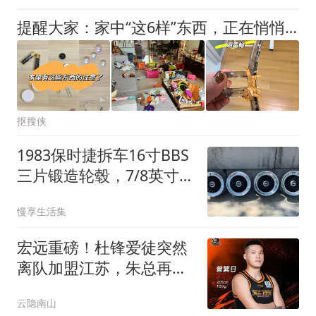
提醒大家：家中“这6样”东西，正在悄悄伤害你，若有快扔掉
抠搜侠
1983保时捷拆车16寸BBS
三片锻造轮毂，7/8英寸宽
无保留拍卖
慢享生活集
宏远重磅！杜锋爱徒突然
离队加盟江苏，朱总再揽
新代言，陈老板为引援狂
云隐南山
加预算！