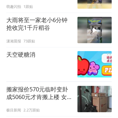
认知！
萌趣闪拍
1跟贴
大雨将至一家老小6分钟
抢收完1千斤稻谷
潇湘晨报
73跟贴
天空硬糖消
搬家报价570元临时变卦
成5060元才肯搬上楼 女子
傻眼
极目新闻
2.2万跟贴