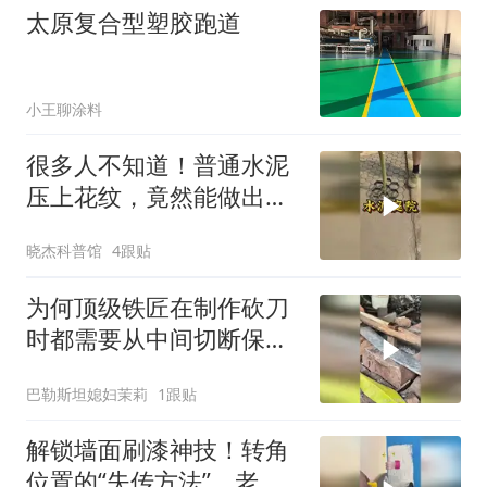
太原复合型塑胶跑道
小王聊涂料
很多人不知道！普通水泥
压上花纹，竟然能做出天
价大理石质感？
晓杰科普馆
4跟贴
为何顶级铁匠在制作砍刀
时都需要从中间切断保留
手柄部位的材料？
巴勒斯坦媳妇茉莉
1跟贴
解锁墙面刷漆神技！转角
位置的“失传方法”，老师