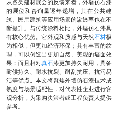
全民健身事业高质量发展
从各类建材展会的反馈来看，外墙仿石漆
的展位和咨询量逐年递增，其在公共建
唐田赛前发布会上引用《孙子兵法》
筑、民用建筑等应用场景的渗透率也在不
台当局重金为“台独”织“皇帝新衣”
断提升。与传统涂料相比，外墙仿石漆具
商场现钱学森巨幅海报 负责人回应
有核心优势。它外观和质感与天然
石材
极
几元成本的AI广告导致千万市值蒸发
为相似，但更加经济环保；具有丰富的纹
老挝国会主席赛宋蓬逝世
理，可以创造出更加自然、美观的墙面效
购飞机票7分钟后退票被扣2022元
果；而且相对
真石
漆更加持久耐用，具备
乐享全民健身 共筑健康中国
耐候持久、耐水抗裂、耐刮抗压、抗污易
洁等优点。本文将聚焦外墙仿石漆技术成
熟度与场景适配性，对代表性企业进行客
观分析，为采购决策者或工程负责人提供
参考。