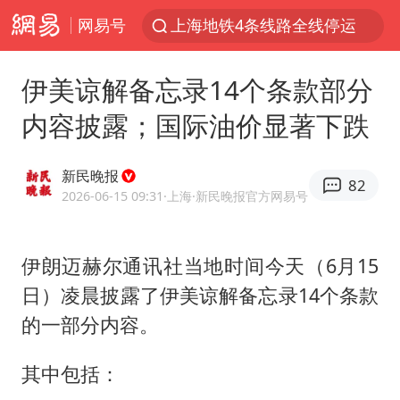
网易号
上海地铁4条线路全线停运
宇树申购 中一签有望赚20万元
伊美谅解备忘录14个条款部分
4.2平卫生间补漏注胶花1.55万
内容披露；国际油价显著下跌
白海豚路径图
武汉3名城管协管员殴打摊主被刑拘
新民晚报
82
律师谈贾冰私人饭局被偷拍
2026-06-15 09:31
·上海
·新民晚报官方网易号
男子结婚8年3个女儿都不是亲生
伊朗迈赫尔通讯社当地时间今天（6月15
多地银行上调存款利率
日）凌晨披露了伊美谅解备忘录14个条款
面对面丨蔡磊：与渐冻症抗争 纵使不敌 也不屈服
的一部分内容。
5万小车卖不动 微型代步车集体遇冷
NBA传奇教练老尼尔森去世
其中包括：