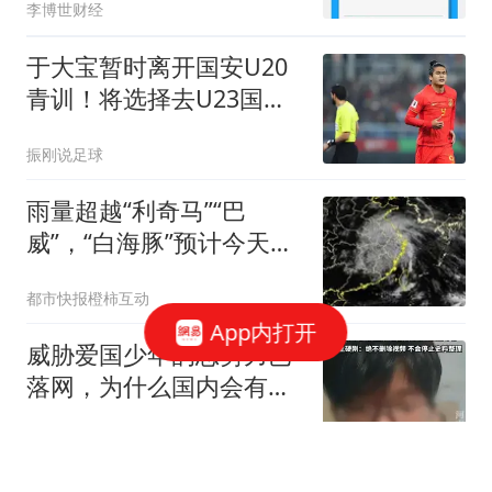
李博世财经
于大宝暂时离开国安U20
青训！将选择去U23国
足，辅佐安东尼奥
振刚说足球
雨量超越“利奇马”“巴
威”，“白海豚”预计今天中
午前后移出浙江！杭深铁
都市快报橙柿互动
路、杭台高铁、杭温高
App内打开
铁、沪昆高铁等多条线路
威胁爱国少年的恶势力已
列车恢复开行
落网，为什么国内会有如
此多“精日分子”
浯江孤舟