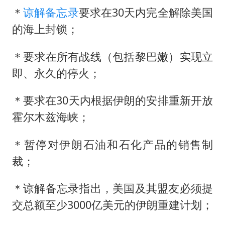
手机真会“偷听”我们说话吗
＊
谅解备忘录
要求在30天内完全解除美国
上半年全球新能源乘用车销量1122万台
的海上封锁；
加沙约14万栋建筑被完全摧毁
＊要求在所有战线（包括黎巴嫩）实现立
从科技创新看开局起步的时与势
即、永久的停火；
＊要求在30天内根据伊朗的安排重新开放
霍尔木兹海峡；
＊暂停对伊朗石油和石化产品的销售制
裁；
＊谅解备忘录指出，美国及其盟友必须提
交总额至少3000亿美元的伊朗重建计划；