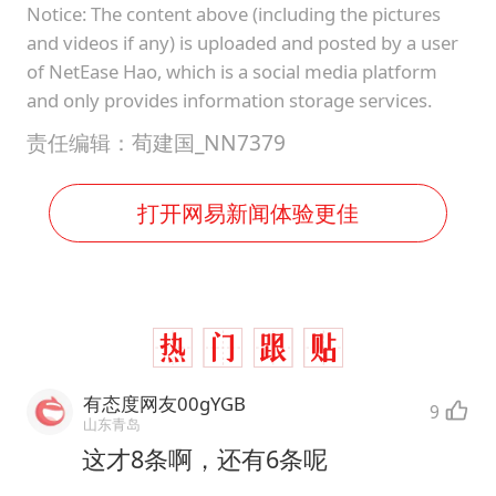
Notice: The content above (including the pictures
and videos if any) is uploaded and posted by a user
of NetEase Hao, which is a social media platform
and only provides information storage services.
责任编辑：荀建国_NN7379
打开网易新闻体验更佳
有态度网友00gYGB
9
山东青岛
这才8条啊，还有6条呢