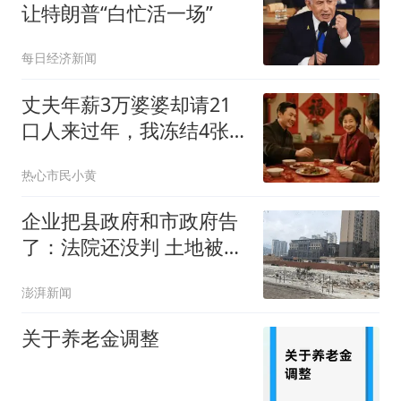
让特朗普“白忙活一场”
每日经济新闻
丈夫年薪3万婆婆却请21
口人来过年，我冻结4张
黑卡，回娘家睡
热心市民小黄
企业把县政府和市政府告
了：法院还没判 土地被拍
卖了
澎湃新闻
关于养老金调整