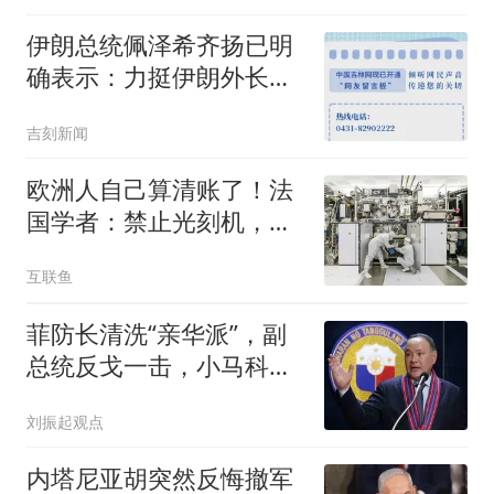
伊朗总统佩泽希齐扬已明
确表示：力挺伊朗外长阿
拉格齐，虽被骂卖国贼，
吉刻新闻
被追进小巷，被扔石块，
他仍在夜以继日工作
欧洲人自己算清账了！法
国学者：禁止光刻机，
美、欧反成最大输家
互联鱼
菲防长清洗“亲华派”，副
总统反戈一击，小马科斯
突然就被架上了
刘振起观点
内塔尼亚胡突然反悔撤军