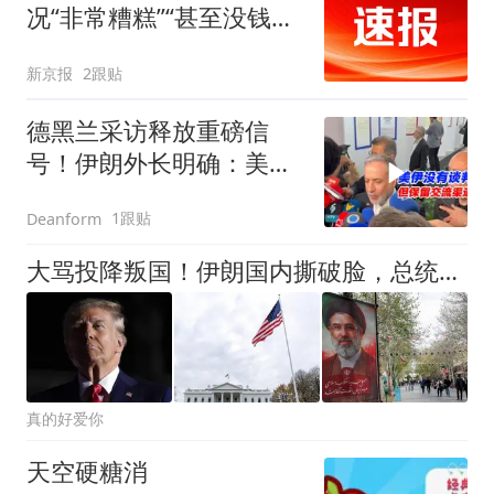
况“非常糟糕”“甚至没钱支
付军队开支”
新京报
2跟贴
德黑兰采访释放重磅信
号！伊朗外长明确：美伊
仅信息交换并未开展谈判
1跟贴
Deanform
大骂投降叛国！伊朗国内撕破脸，总统苦劝：学学中国，枪口已对内
真的好爱你
天空硬糖消