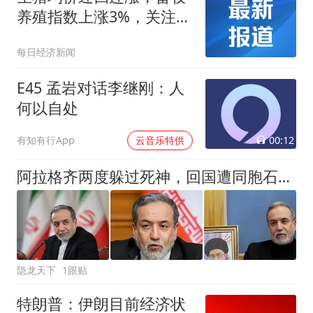
养殖指数上涨3%，关注养
殖ETF易方达（159020）
每日经济新闻
配置价值
E45 孟岩对话李继刚：人
何以自处
00:12
有知有行App
云音乐特供
阿拉格齐两度躲过死神，回国遭同胞石块围攻，裂痕彻底藏不住了
隐龙天下
1跟贴
特朗普：伊朗目前经济状