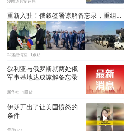
沙雕道具制造局
重新入驻！俄叙签署谅解备忘录，重组叙利亚境内两处军事设施
军迷战情室
1跟贴
叙利亚与俄罗斯就两处俄
军事基地达成谅解备忘录
新华社
1跟贴
伊朗开出了让美国愤怒的
条件
雪莲073