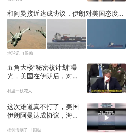
和阿曼接近达成协议，伊朗对美国态度强硬，外媒：谈判要添变数
地球记
1跟贴
五角大楼“秘密核计划”曝
光，美国在伊朗后，对中
俄联盟感到恐慌
村里一枝花人
这次难道真不打了，美国
伊朗阿曼达成协议，海峡
或完全开放！
搞笑海蛎子
1跟贴