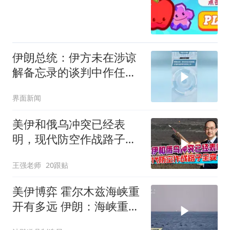
伊朗总统：伊方未在涉谅
解备忘录的谈判中作任何
让步
界面新闻
美伊和俄乌冲突已经表
明，现代防空作战路子全
变了
王强老师
20跟贴
美伊博弈 霍尔木兹海峡重
开有多远 伊朗：海峡重开
与谈判无关