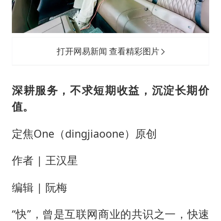
沪指震荡反弹涨0.57%
41岁女子为鼓励女儿考上985研究生
上海一酒店房间爬满床虱 住客反被怼
打开网易新闻 查看精彩图片
曝侯明昊违反交规被约谈
“事业单位招聘不是人情买卖”
深耕服务，不求短期收益，沉淀长期价
小区物业费要上涨 谁说了算
值。
中国经济展现强大韧性和活力
定焦One（dingjiaoone）原创
作者 | 王汉星
编辑 | 阮梅
“快”，曾是互联网商业的共识之一，快速