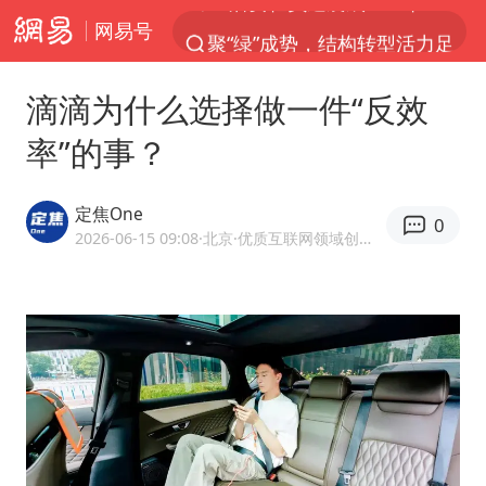
网易号
聚“绿”成势，结构转型活力足
金饰克价大幅跳涨
滴滴为什么选择做一件“反效
长城H10正式上市
率”的事？
台风“白海豚”影响中国已成定局
郑国霖回应去景区上班被保安拦下
定焦One
0
陕西柞水突发泥石流致1死2失联
2026-06-15 09:08
·北京
·优质互联网领域创作者
儿子举报父亲伪造证件为私生子落户
律师称“梅姨”若满75岁或不适用死刑
杭州一小区17楼玻璃幕墙爆裂
“梅姨”准确年龄仍未知
南昌一规划馆现“阴间座椅”字样