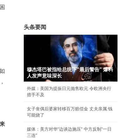
困
头条要闻
穆杰塔巴被指给总统下"最后警告" 爆料
如
人发声意味深长
，
外媒：美国为提振日元抛售欧元 令欧洲央行
措手不及
女子丧偶后婆家转移百万赔偿金 丈夫亲属:钱
可能烧了
来
媒体：美方对华"边谈边施压" 中方反制"一日
三连"