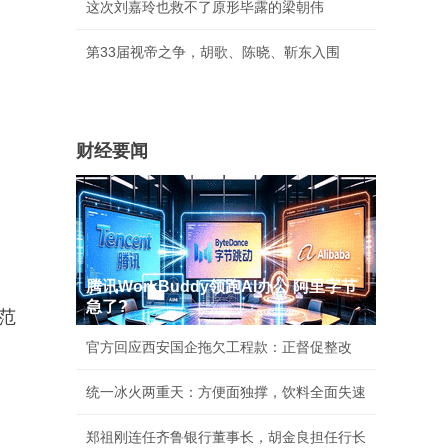
这次刘嘉玲也救不了原形毕露的梁朝伟
第33届视帝之争，胡歌、陈晓、靳东入围
财经要闻
腾讯WorkBuddy领跑AI办公 阿里字节
急了?
范
官方回应西安国企拖欠工程款：正督促整改
统一冰火两重天：方便面独撑，饮料全面失速
郑祖刚连任齐鲁银行董事长，胡金良担任行长