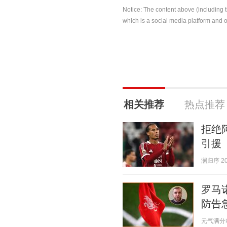
Notice: The content above (including 
which is a social media platform and o
相关推荐
热点推荐
拒绝
引援
澜归序 202
罗马
防告
元气满分吖 2