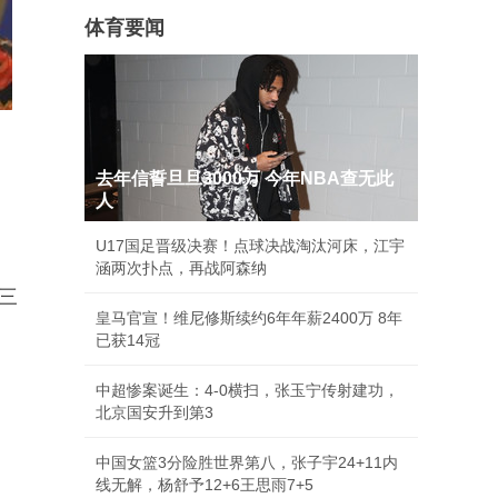
体育要闻
去年信誓旦旦3000万 今年NBA查无此
人
U17国足晋级决赛！点球决战淘汰河床，江宇
涵两次扑点，再战阿森纳
三
皇马官宣！维尼修斯续约6年年薪2400万 8年
已获14冠
中超惨案诞生：4-0横扫，张玉宁传射建功，
北京国安升到第3
中国女篮3分险胜世界第八，张子宇24+11内
线无解，杨舒予12+6王思雨7+5