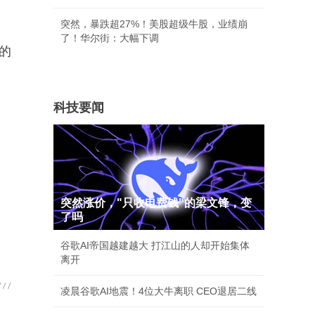
突然，暴跌超27%！美股超级牛股，业绩崩
了！华尔街：大幅下调
的
科技要闻
突然涨价，"只收电费钱"的梁文锋，变
了吗
谷歌AI帝国越建越大 打江山的人却开始集体
离开
凌晨谷歌AI地震！4位大牛离职 CEO退居二线