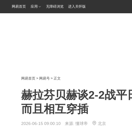
网易首页
应用
无障碍浏览
进入关怀版
网易首页
>
网易号
> 正文
赫拉芬贝赫谈2-2战
而且相互穿插
2026-06-15 09:00:10 来源:
懂球帝
北京