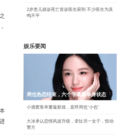
2岁患儿就诊死亡首诊医生获刑 不少医生为其
之
鸣不平
，
娱乐要闻
周也热恋结束，六个字暴露单身状态
小酒窝客串董璇新戏，直呼周也“小也”
本
进
大冰承认恋情风波升级，牵扯另一女子，惊动
警方