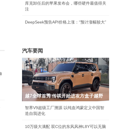
库克卸任后的苹果发布会，哪些硬件最值得关
注
DeepSeek预告API价格上涨：“预计涨幅较大”
汽车要闻
神
越7全球首秀 传祺开始进攻方盒子越野
后
智界V9超级工厂溯源 以纯血鸿蒙定义中国智
造自我进化
10万级大满配 双C位的东风风神L8Y可以无脑