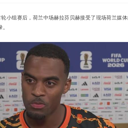
首轮小组赛后，荷兰中场
赫拉芬贝赫
接受了现场荷兰媒体
录。