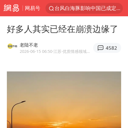
网易号
台风白海豚影响中国已成定局
昆明石林火把节
好多人其实已经在崩溃边缘了
胡塞武装袭扰红海航运行动升级
我国编制完成新版全月地质图
老陆不老
4582
台风白海豚即将进入48小时警戒线
2026-06-15 06:50
·江苏
·优质情感领域创作者
官方回应献血屋不让市民入内躲雨
郑国霖回应去景区上班被保安拦下
80后女柜员逆袭成4200亿银行副行长
感觉全东北都在等7号
扎哈罗娃批广岛市长不提美国原子弹
女子利用漏洞0元薅走3000多件家电