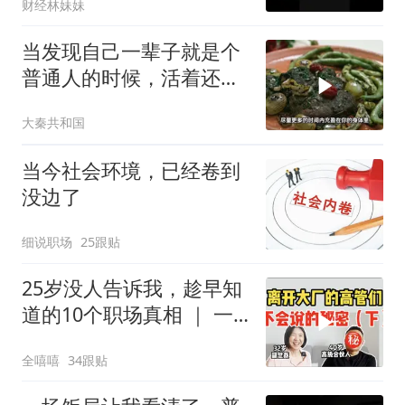
财经林妹妹
当发现自己一辈子就是个
普通人的时候，活着还有
意义吗？
大秦共和国
当今社会环境，已经卷到
没边了
细说职场
25跟贴
25岁没人告诉我，趁早知
道的10个职场真相 ｜ 一
些不那么成功的故事
全嘻嘻
34跟贴