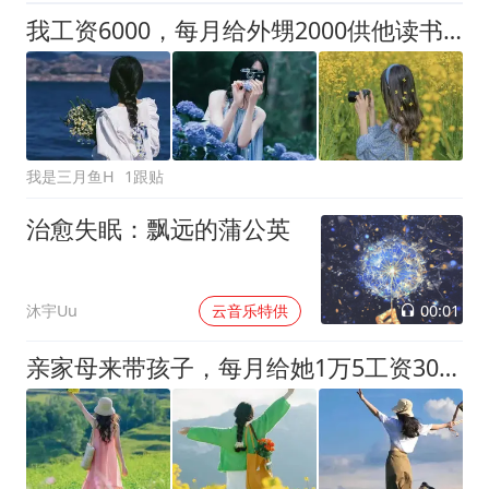
我工资6000，每月给外甥2000供他读书，我姐还让我供外甥的女朋友
我是三月鱼H
1跟贴
治愈失眠：飘远的蒲公英
00:01
沐宇Uu
云音乐特供
亲家母来带孩子，每月给她1万5工资3000买菜，她却让我们吃烂菜叶