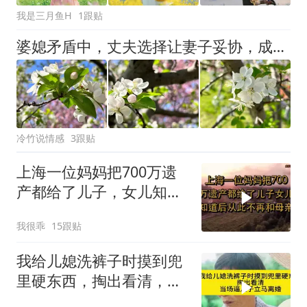
我是三月鱼H
1跟贴
婆媳矛盾中，丈夫选择让妻子妥协，成全他孝心的3种心理
冷竹说情感
3跟贴
上海一位妈妈把700万遗
产都给了儿子，女儿知道
后，从此不再和
我很乖
15跟贴
我给儿媳洗裤子时摸到兜
里硬东西，掏出看清，当
场逼儿子立马离婚