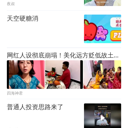
夜叔
天空硬糖消
网红人设彻底崩塌！美化远方贬低故土，最后终究被现实狠狠教育
四海神君
普通人投资思路来了