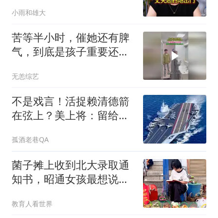
不救，丈夫怒提离婚
小雨和雄大
苦等半小时，催她还有脾
气，到底是孩子重要还是
化妆重要
无恙综艺
不是戏言！活捉赖清德箭
在弦上？美上将：留给他
的余地已不多了！
孤酒老巷QA
菌子摊上收到北大录取通
知书，昭通女孩最想说的
那句话，不是前程
教育人看世界