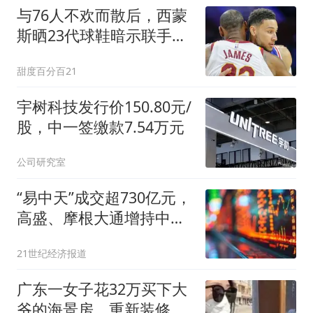
与76人不欢而散后，西蒙
斯晒23代球鞋暗示联手詹
姆斯回归？
甜度百分百21
宇树科技发行价150.80元/
股，中一签缴款7.54万元
公司研究室
“易中天”成交超730亿元，
高盛、摩根大通增持中际
旭创H股
21世纪经济报道
广东一女子花32万买下大
爷的海景房，重新装修后