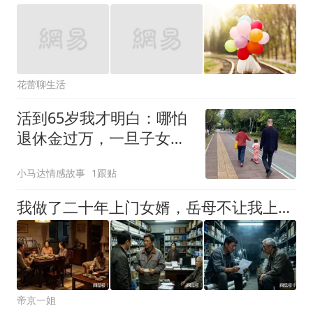
花蕾聊生活
活到65岁我才明白：哪怕
退休金过万，一旦子女没
有稳定的工作和婚姻，养
小马达情感故事
1跟贴
老就遥遥无期
我做了二十年上门女婿，岳母不让我上桌吃饭，儿子跟老婆姓，我爸来城里看病被安排在杂物间打地铺
帝京一姐