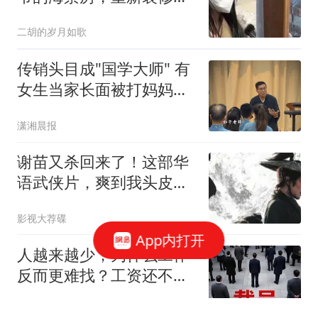
就走了， 两年后回来一
二胡的岁月如歌
看，新房子竟被大爷占了
回去，大爷还说：就不给
传销头目成"国学大师" 有
你，能把我咋滴
女生当家长面被打妈妈只
会哭
潇湘晨报
谢苗又杀回来了！这部华
语武侠片，爽到我头皮发
麻
影视大荐碟
App内打开
人越来越少，为什么工作
反而更难找？工资还不
涨？
流苏晚晴