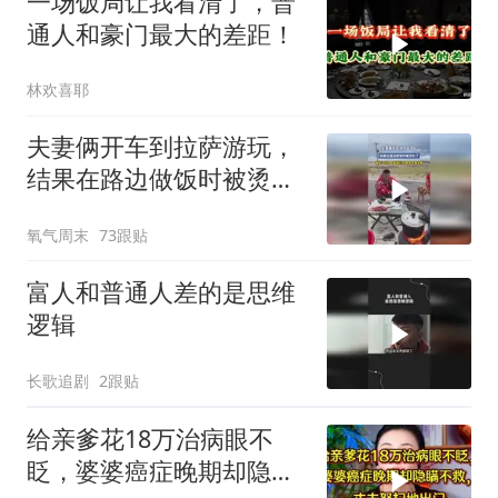
一场饭局让我看清了，普
通人和豪门最大的差距！
林欢喜耶
夫妻俩开车到拉萨游玩，
结果在路边做饭时被烫伤
了，网友：不放气直接打
氧气周末
73跟贴
开，胆子是真大啊
富人和普通人差的是思维
逻辑
长歌追剧
2跟贴
给亲爹花18万治病眼不
眨，婆婆癌症晚期却隐瞒