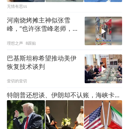
无情有思ss
河南烧烤摊主神似张雪
峰，“也许张雪峰老师，只
是换了个活法”
理想之声
8跟贴
巴基斯坦称希望推动美伊
恢复技术谈判
壹切的壹切
特朗普还想谈、伊朗却不认账，海峡卡着：到底谁先撑不住？