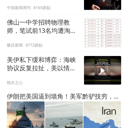
深长
中国新闻周刊
8165跟贴
佛山一中学招聘物理教
师，笔试前13名均遭淘
汰？教育局：已叫停招
极目新闻
9772跟贴
聘，成立调查组全面核查
美伊私下缓和博弈：海峡
协议反复拉扯，美以情报
割裂
独夫之心
伊朗把美国逼到墙角！美军黔驴技穷，开始向全军征集歪招