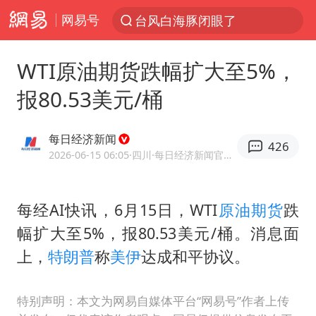
网易号
台风白海豚闭眼了
“China Cool”火了，老外爱上中国避暑游
WTI原油期货跌幅扩大至5%，
香港宏福苑火灾或由烟头引起
报80.53美元/桶
浙江台州《告全体市民书》
以媒：穆杰塔巴被紧急送医情况危急
每日经济新闻
426
多所高校取消艺考
2026-06-15 06:05
·四川
·每日经济新闻官方网易号
泰国初中生饮弹自尽前开了26枪
每经AI快讯，6月15日，WTI
原油期货
跌
网约车司机充电时猝死保险拒赔
幅扩大至5%，报80.53美元/桶。消息面
陕西柞水泥石流已致2死 仍有1人失联
上，
特朗普
称
美伊
达成和平协议。
店主称换“青海拉面”招牌后生意更好
22岁女生独闯南太行失联12天
特别声明：本文为网易自媒体平台“网易号”作者上传