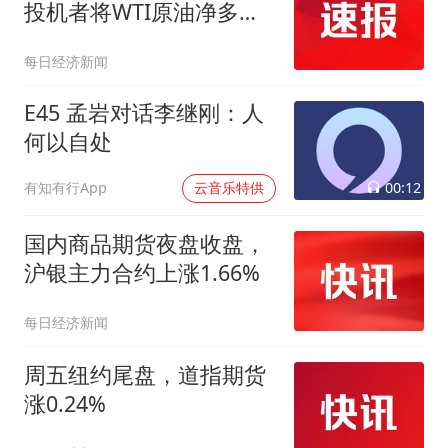
投机者将WTI原油净多头
头寸减少4683份合约
每日经济新闻
E45 孟岩对话李继刚：人
何以自处
00:12
有知有行App
云音乐特供
国内商品期货夜盘收盘，
沪银主力合约上涨1.66%
每日经济新闻
周五纽约尾盘，道指期货
涨0.24%