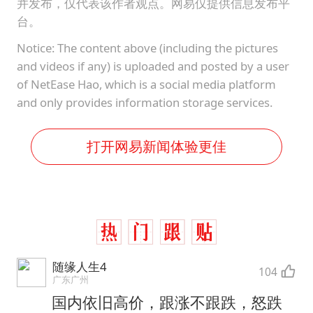
今年第二强台风将带来多大影响
并发布，仅代表该作者观点。网易仅提供信息发布平
台。
张本智和：零封向鹏不意外
Notice: The content above (including the pictures
微信新功能：你可以“撤回”你的撤回
and videos if any) is uploaded and posted by a user
上半年国内居民出游人次34.63亿
of NetEase Hao, which is a social media platform
and only provides information storage services.
浙江最强风雨时段已锁定
万岁山接盘烂尾恒大文旅城
打开网易新闻体验更佳
老人被城管撞倒后离世亲属质疑记录仪
习近平心系体育强国建设
随缘人生4
104
广东广州
国内依旧高价，跟涨不跟跌，怒跌