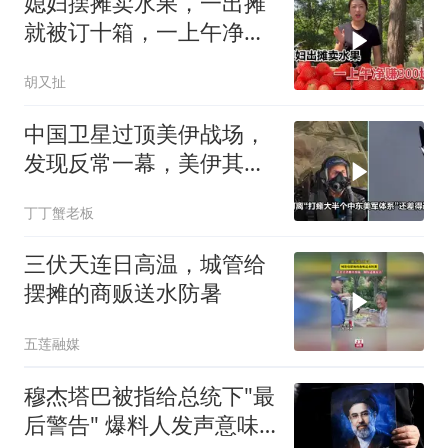
媳妇摆摊卖水果，一出摊
就被订十箱，一上午净赚
300块钱
胡又扯
中国卫星过顶美伊战场，
发现反常一幕，美伊其实
都在撒谎
丁丁蟹老板
三伏天连日高温，城管给
摆摊的商贩送水防暑
五莲融媒
穆杰塔巴被指给总统下"最
后警告" 爆料人发声意味