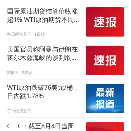
国际原油期货结算价收涨
超1% WTI原油期货本周累
跌超7%
每日经济新闻
1跟贴
美国官员称阿曼与伊朗在
霍尔木兹海峡的谈判取得
进展 国际原油期货涨幅缩
财联社
2跟贴
窄
WTI原油跌破76美元/桶，
日内跌1.78%
每日经济新闻
CFTC：截至8月4日当周