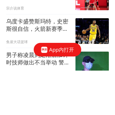
宇实锤第一中锋
宗介说体育
乌度卡盛赞斯玛特，史密
斯很自信，火箭新赛季会
面临三大挑战
鱼崖大话篮球
App内打开
男子称凌晨到足浴店加钟
时技师做出不当举动 警方
回应
台州交通广播
和女生发生关系后，一定
要做这几件事，不然会被
诬告强奸！
大熊欢乐坊