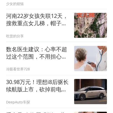
少女的烦恼
河南22岁女孩失联12天，
搜救重点女儿梯，帽子线
索未获官方证实
吃货的分享
数名医生建议：心率不超
过这个范围，不用担心猝
死，该吃吃该喝喝
冷眼看世界728
30.98万元！理想i8后驱长
续航版上市，砍掉前电机
便宜3万，续航多了60公
DeepAuto车探
里