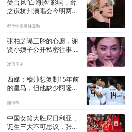
受台风“白海豚”影响，薛
之谦杭州演唱会今明两场
将取消
都市快报橙柿互动
张柏芝曝三胎的心愿，谢
贤小姨子公开私密往事 谢
霆锋婚变另有其
冰语历史
西媒：穆帅想复制15年前
的皇马，但他缺少阿隆索
这样的球员
懂球帝
中国女篮大胜尼日利亚，
诞生三大不可思议，张子