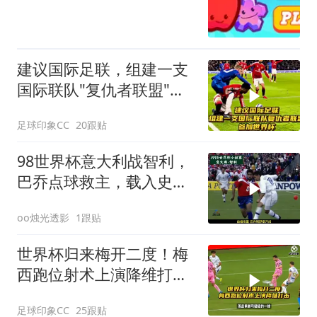
建议国际足联，组建一支
国际联队"复仇者联盟"，
参加世界杯！
足球印象CC
20跟贴
98世界杯意大利战智利，
巴乔点球救主，载入史册
平局
oo烛光透影
1跟贴
世界杯归来梅开二度！梅
西跑位射术上演降维打
击！
足球印象CC
25跟贴