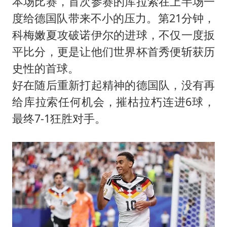
本场比赛，首次参赛的库拉索在上半场一
度给德国队带来不小的压力。第21分钟，
科梅嫩夏攻破诺伊尔的进球，不仅一度扳
平比分，更是让他们世界杯首秀便斩获历
史性的首球。
好在随后重新打起精神的德国队，没有再
给库拉索任何机会，摧枯拉朽连进6球，
最终7-1狂胜对手。