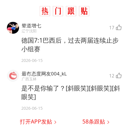
辇道增七
17
辽宁沈阳
德国7:1巴西后，过去两届连续止步
小组赛
2026-06-15
最冇态度网友004_kL
12
广西玉林
是不是你输了？[斜眼笑][斜眼笑][斜
眼笑]
2026-06-15
打开APP发贴
58
条跟贴