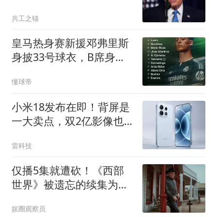
中方已做最坏打算
共工之锚
皇马热身赛新援邓弗里斯
身披33号球衣，B席身披
31号
懂球帝
小米18发布在即！背屏是
一大卖点，双2亿影像也
安排上了
雷科技
仅播5集就遭砍！《西部
世界》被遗忘的续集为何
失败
娱圈观察员