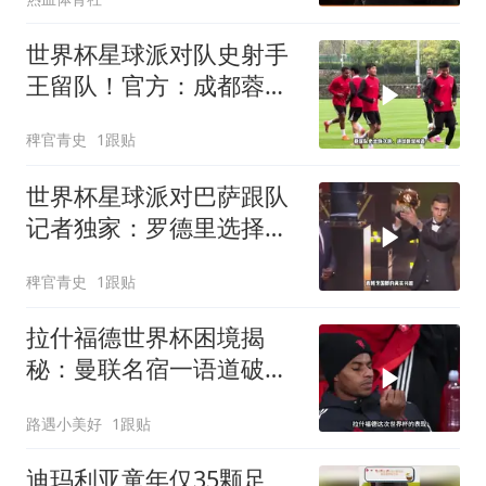
世界杯星球派对队史射手
王留队！官方：成都蓉城
与34岁费利佩完成续约！
稗官青史
1跟贴
成都蓉城与费利佩完成续
约
世界杯星球派对巴萨跟队
记者独家：罗德里选择加
盟巴萨，球员同意弗里克
稗官青史
1跟贴
的计划！罗德里或转会巴
萨
拉什福德世界杯困境揭
秘：曼联名宿一语道破真
相
路遇小美好
1跟贴
迪玛利亚童年仅35颗足