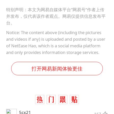
特别声明：本文为网易自媒体平台“网易号”作者上传
并发布，仅代表该作者观点。网易仅提供信息发布平
台。
Notice: The content above (including the pictures
and videos if any) is uploaded and posted by a user
of NetEase Hao, which is a social media platform
and only provides information storage services.
打开网易新闻体验更佳
5cx21