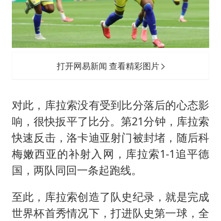
打开网易新闻 查看精彩图片
对此，库拉索没有受到比分落后的心态影
响，很快扳平了比分。第21分钟，库拉索
快速反击，洛卡迪亚射门被封堵，随后科
梅嫩西亚的补射入网，库拉索1-1追平德
国，两队同回一条起跑线。
至此，库拉索创造了队史纪录，就是完成
世界杯首秀情况下，打进队史第一球，全