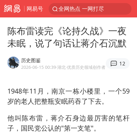
网易号
全网热点 一网打尽
陈布雷读完《论持久战》一夜
未眠，说了句话让蒋介石沉默
历史图鉴
12
2026-06-15 00:39
·湖北
·优质历史领域创作者
1948年11月，南京一栋小楼里，一个59
岁的老人把整瓶安眠药吞了下去。
他叫
陈布雷
，蒋介石身边最厉害的笔杆
子，国民党公认的"第一支笔"。