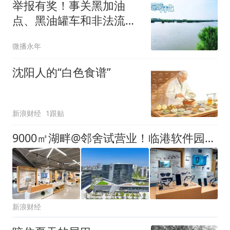
举报有奖！事关黑加油
点、黑油罐车和非法流动
售油车等成品油非法经营
微播永年
行为
沈阳人的“白色食谱”
新浪财经
1跟贴
9000㎡湖畔@邻舍试营业！临港软件园解锁科创邻里新生态
新浪财经