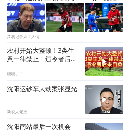
萧壛记录风土人情
农村开始大整顿！3类生
意一律禁止！违令者后果
自负！
糖糖手工
沈阳运钞车大劫案张显光
新农人老王
沈阳南站最后一次机会