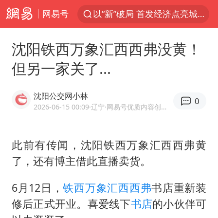
网易号
以“新”破局 首发经济点亮城市消费活力
Meta被判支付5.67亿美元
沈阳铁西万象汇西西弗没黄！
台风白海豚逼近 暴雨大暴雨来袭
但另一家关了...
47岁妈妈突然产女 26岁女儿：很震惊
阿根廷足协发文力挺因凡蒂诺
沈阳公交网小林
0
中国稀土盘中涨停
2026-06-15 00:09
·辽宁
·网易号优质内容创作者
A股开盘：民爆、CPO等概念走强
此前有传闻，沈阳铁西万象汇西西弗黄
日本广岛民众举行游行反对政府行径
了，还有博主借此直播卖货。
21楼高空抛物嫌疑人被拘留
男子杀人后逃进深山21年活得像野人
6月12日，
铁西
万象汇
西西弗
书店重新装
日韩股市高开跳水 SK海力士下挫转跌
修后正式开业。喜爱线下
书店
的小伙伴可