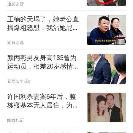
通鉴史智
王楠的天塌了，她老公直
播爆粗怒怼：我沾她屁
光！全网炸锅
涵有话说
颜丙燕男友身高185曾为
运动员，相差20岁感情令
人羡慕
看尽落尘花q
许国利杀妻案6年后，整
栋楼基本无人居住，为啥
后遗症如此严重？
阅微札记