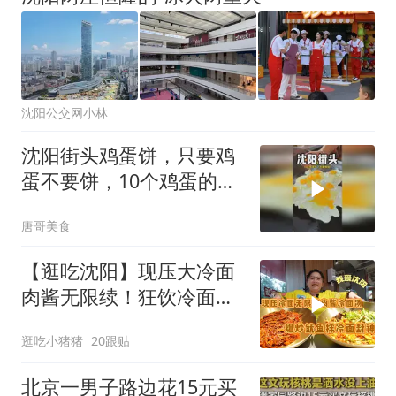
沈阳公交网小林
沈阳街头鸡蛋饼，只要鸡
蛋不要饼，10个鸡蛋的好
吃到停不下来！
唐哥美食
【逛吃沈阳】现压大冷面
肉酱无限续！狂饮冷面
汤！叫我冷面汤大王
逛吃小猪猪
20跟贴
北京一男子路边花15元买