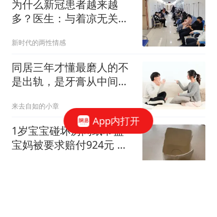
为什么新冠患者越来越
多？医生：与着凉无关，
多半是这3事做多了
新时代的两性情感
同居三年才懂最磨人的不
是出轨，是牙膏从中间挤
都要吵三天的小事
来去自如的小章
App内打开
1岁宝宝碰坏房间纸巾盒
宝妈被要求赔付924元 酒
店回应
都市快报橙柿互动
斥资107亿美元，南亚科
技建DRAM新厂