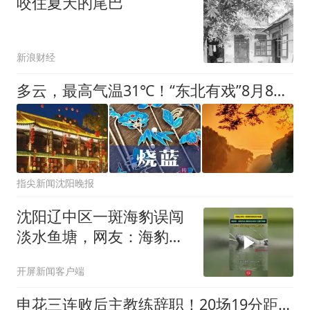
咬住夏天的尾巴
新浪财经
多云，最高气温31℃！“东北有戏”8月8日开园！沈阳市美术家协会2026年吸纳新会员公示！｜指尖早报
指尖新闻沈阳晚报
沈阳辽中区一斑海豹误闯
淡水鱼塘，网友：海豹回
家后连夜写了一篇桃花源
开屏新闻客户端
记
申花三连败后主教练辞职！20场19分距降级区4分，这锅该他背吗