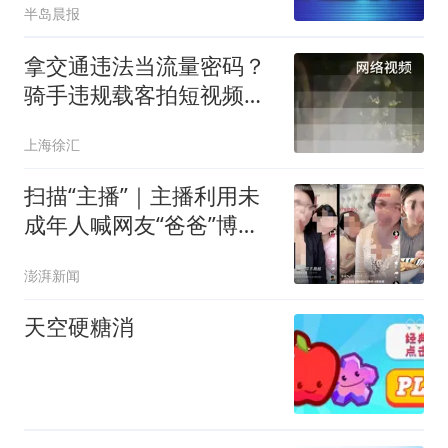
半岛晨报
拿交通违法当流量密码？
骑手违规载客拍短视频吸
粉，栽了！
上海徐汇
扫描“主播”｜主播利用未
成年人喊网友“爸爸”博流
量，“母女合拍”多账号被
澎湃新闻
封禁
天空硬糖消