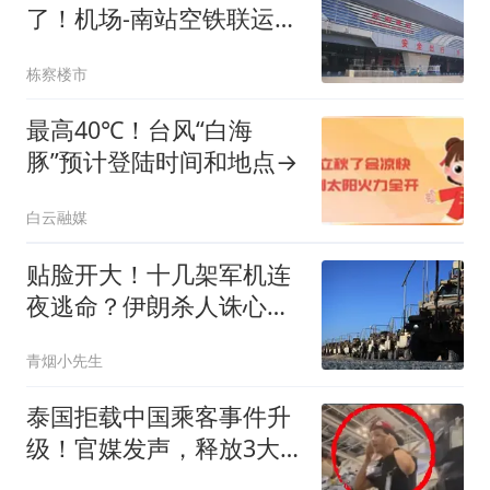
了！机场-南站空铁联运枢
纽已纳入“十五五”综合交
栋察楼市
通发展规划
最高40℃！台风“白海
豚”预计登陆时间和地点→
白云融媒
贴脸开大！十几架军机连
夜逃命？伊朗杀人诛心，
老底被当地人掀翻
青烟小先生
泰国拒载中国乘客事件升
级！官媒发声，释放3大
信号，这下麻烦了