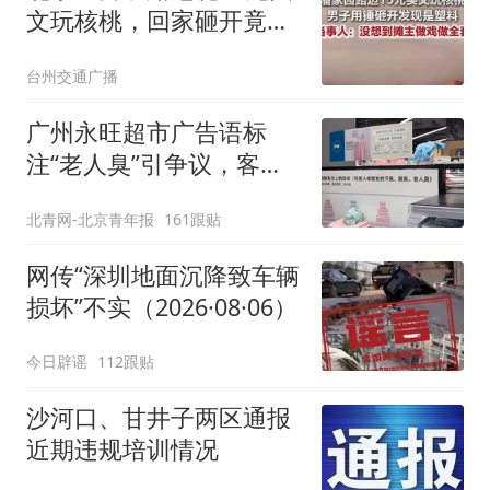
文玩核桃，回家砸开竟是
塑料；当事人：当时感觉
台州交通广播
颜色不对，摊主说是没上
油，拿回去晒几天就好，
广州永旺超市广告语标
没想到她做戏做全套
注“老人臭”引争议，客服
回应
北青网-北京青年报
161跟贴
网传“深圳地面沉降致车辆
损坏”不实（2026·08·06）
今日辟谣
112跟贴
沙河口、甘井子两区通报
近期违规培训情况