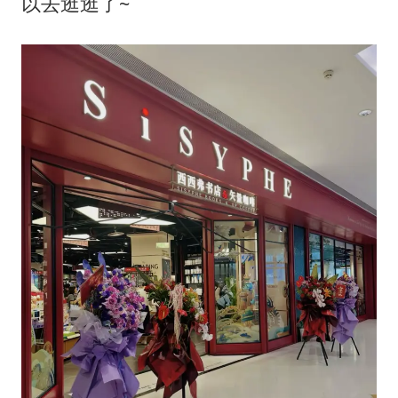
台风白海豚最新路径研判来了
以去逛逛了~
OpenAI为免费用户升级GPT-5.6 Luna
船舶避风项目停工 多地全力防台风
我国编制完成新版全月地质图
“深圳地面沉降致车辆损坏”不实
男子结婚8年发现3个女儿均非亲生
奋进开新局 实干挑大梁