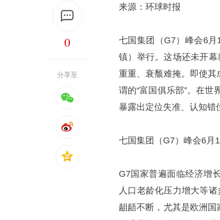
来源：环球时报
0
七国集团（G7）峰会6月
镇）举行。这场还未开幕
重重、衰颓难掩。即使其成
分享至
谓的“富国俱乐部”。在
暴露出定位失准、认知错
七国集团（G7）峰会6月1
G7国家普遍面临经济增
人口老龄化压力增大等诸多
龃龉不断，尤其是欧洲国