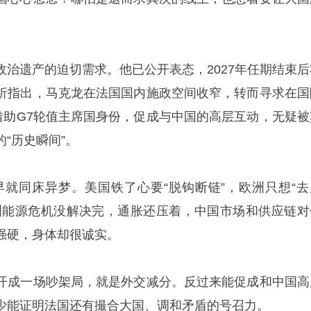
政治遗产的迫切需求。他已公开表态，2027年任期结束后
析指出，马克龙在法国国内施政空间收窄，转而寻求在国
。借助G7轮值主席国身份，促成与中国的高层互动，无疑被
“历史瞬间”。
早就同床异梦。美国铁了心要“脱钩断链”，欧洲只想“去
洲能源危机没解决完，通胀还压着，中国市场和供应链对
强硬，身体却很诚实。
开成一场吵架局，就是外交减分。反过来能促成和中国高
少能证明法国还有撮合大国、调和矛盾的号召力。