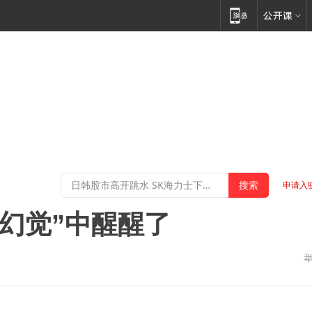
申请入
者幻觉”中醒醒了