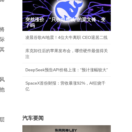
突然涨价，"只收电费钱"的梁文锋，变
了吗
将
凌晨谷歌AI地震！4位大牛离职 CEO退居二线
际
其
库克卸任后的苹果发布会，哪些硬件最值得关
注
DeepSeek预告API价格上涨：“预计涨幅较大”
风
SpaceX首份财报：营收暴涨92%，AI狂烧千
他
亿
汽车要闻
层