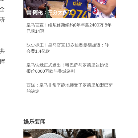
全
雷·阿伦：三分太多了
济
皇马官宣！维尼修斯续约6年年薪2400万 8年
已获14冠
队史标王！皇马官宣19岁迪奥曼德加盟：转
共
会费1.4亿欧
挥
皇马认栽正式退出！曝巴萨与罗德里达协议
报价6000万欧与曼城谈判
西媒：皇马非常平静地接受了罗德里加盟巴萨
的决定
娱乐要闻