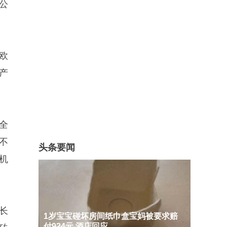
公
欧
产
全
不
头条要闻
机
长
1岁宝宝碰坏房间纸巾盒宝妈被要求赔
付924元 酒店回应