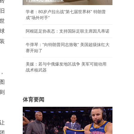
砖
旧
学者：80岁卢拉出战"第七届世界杯" 特朗普
成"场外对手"
世
球
阿根廷足协表态：支持国际足联主席因凡蒂诺
装
牛弹琴："向特朗普同志致敬" 美国超级抹红大
赛开始了
美媒：若与中俄爆发地区战争 美军可能动用
战术核武器
，
图
则
体育要闻
让
团