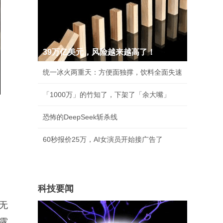
39万亿美元，风险越来越高了！
统一冰火两重天：方便面独撑，饮料全面失速
「1000万」的竹知了，下架了「余大嘴」
恐怖的DeepSeek斩杀线
60秒报价25万，AI女演员开始接广告了
科技要闻
无
露