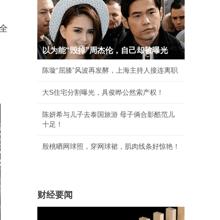
全
。
以为能“毁掉”周杰伦，自己却被曝光
陈璇“屈膝”风波再发酵，上海主持人接连离职
大S住宅分割曝光，具俊晔公然索产权！
陈妍希与儿子去泰国旅游 母子俩合影酷范儿
十足！
殷桃晒网球照，穿网球裙，肌肉线条好惊艳！
财经要闻