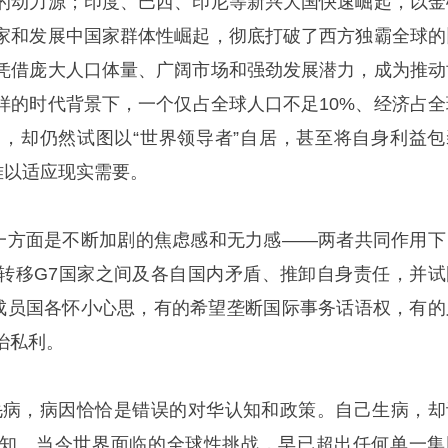
的动力源；印度、巴西、印尼等新兴大国快速崛起，以金
家和发展中国家群体性崛起，彻底打破了西方独霸全球的
凭借庞大人口体量、广阔市场和强劲发展潜力，成为推动
样的时代背景下，一个仅占全球人口不足10%、经济占全
团，却仍然试图以“世界领导者”自居，甚至将自身利益包
难以适应现实需要。
，一方面是不断加剧的焦虑感和无力感——两者共同作用下
，以转移G7国家之间及各自国内矛盾、推卸自身责任，并试
。成员国各怀小心思，有的希望垄断国际事务话语权，有的
治私利。
毛病，病因恰恰是错误的对华认知和政策。自己生病，却
知。当今世界面临的全球性挑战，早已超出任何单一集