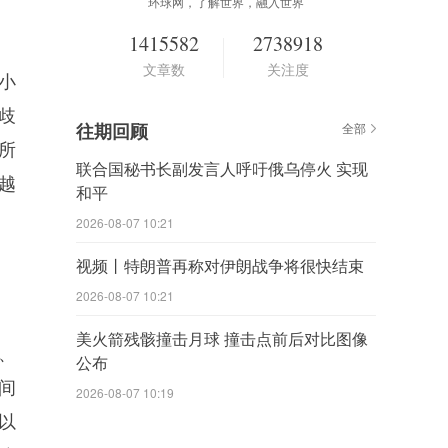
环球网，了解世界，融入世界
1415582
2738918
文章数
关注度
小
歧
往期回顾
全部
所
联合国秘书长副发言人呼吁俄乌停火 实现
越
和平
2026-08-07 10:21
视频丨特朗普再称对伊朗战争将很快结束
2026-08-07 10:21
美火箭残骸撞击月球 撞击点前后对比图像
、
公布
间
2026-08-07 10:19
以