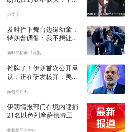
反而迎来新机遇？
温柔度
及时拦下舞台边缘幼童，
特朗普调侃：我不想让他
像拜登那样摔下来
新时代精神
1跟贴
摊牌了！伊朗首次公开承
认：正在研发核弹，美以
弃核伊朗才会弃核
面包夹知识
伊朗情报部门在境内逮捕
21名以色列摩萨德特工
看看新闻Knews