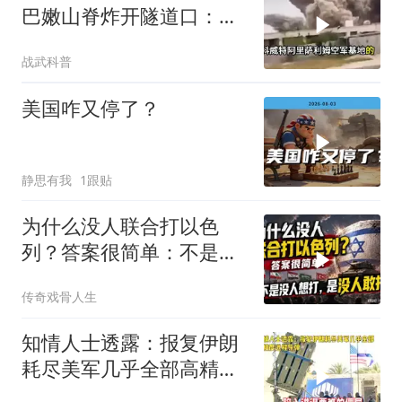
巴嫩山脊炸开隧道口：以
色列的“停火”长了一副牙
战武科普
美国咋又停了？
静思有我
1跟贴
为什么没人联合打以色
列？答案很简单：不是没
人想打，是没人敢打
传奇戏骨人生
知情人士透露：报复伊朗
耗尽美军几乎全部高精度
远程导弹