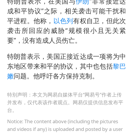
27岁女子成组织卖淫集团主犯被通缉
特朗普表示，在美国与
伊朗
“非常接近达
成和平协议”之际，相关袭击可能干扰和
泰国一女公务员妆容引争议 本人回应
平进程。他称，
以色列
有权自卫，但此次
扎哈罗娃批广岛市长不提美国原子弹
袭击所回应的威胁“规模很小且无关紧
村民谈“梅姨”：叫的其实是“媒姨”
要”，没有造成人员伤亡。
首次证实！“胶球”存在
特朗普表示，美国正接近达成一项将为中
东方甄选被判赔偿江小白30万元
东地区带来和平的协议，其中也包括
黎巴
奋进开新局 实干挑大梁
嫩
问题。他呼吁各方保持克制。
特别声明：本文为网易自媒体平台“网易号”作者上传
并发布，仅代表该作者观点。网易仅提供信息发布平
台。
Notice: The content above (including the pictures
and videos if any) is uploaded and posted by a user