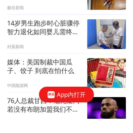
男生
极目新闻
14岁男生跑步时心脏骤停
智力退化如同婴儿需终身
护理
封面新闻
媒体：美国制裁中国瓜
子、饺子 到底在怕什么
中国能源网
App内打开
76人总裁甘西：毫无疑问
若没有布朗加盟我们不可
能签下詹姆斯
北青网-北京青年报