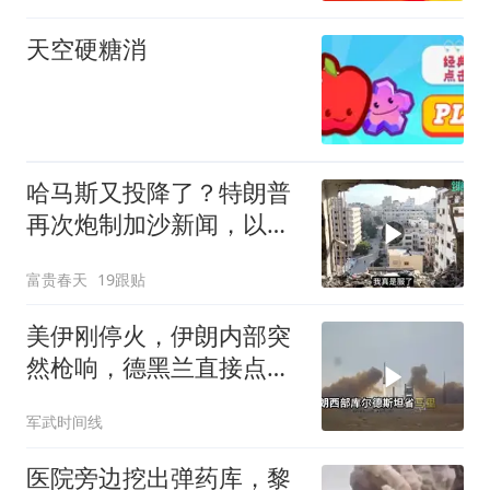
天空硬糖消
哈马斯又投降了？特朗普
再次炮制加沙新闻，以色
列反对
富贵春天
19跟贴
美伊刚停火，伊朗内部突
然枪响，德黑兰直接点名
以色列是幕后黑手
军武时间线
医院旁边挖出弹药库，黎