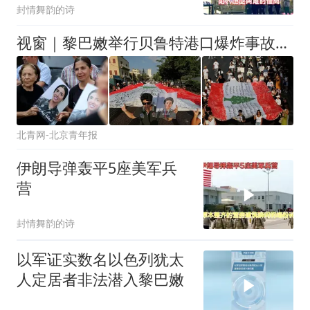
封情舞韵的诗
视窗｜黎巴嫩举行贝鲁特港口爆炸事故六周年纪念活动
北青网-北京青年报
伊朗导弹轰平5座美军兵
营
封情舞韵的诗
以军证实数名以色列犹太
人定居者非法潜入黎巴嫩