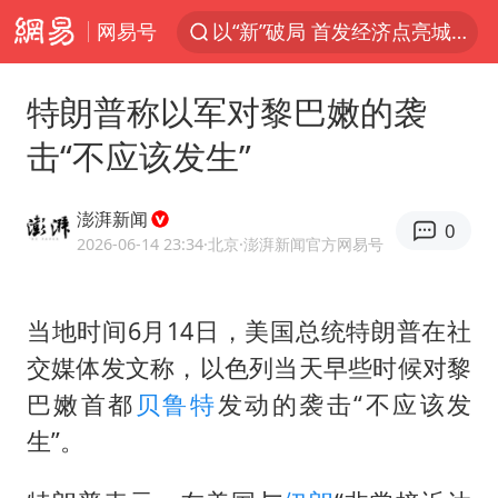
网易号
以“新”破局 首发经济点亮城市消费活力
台风白海豚最新路径
特朗普称以军对黎巴嫩的袭
昆明石林火把节
击“不应该发生”
外交部发言人就广岛核爆81周年等答记者问
中央气象台发布台风黄色预警
澎湃新闻
0
我国编制完成新版全月地质图
2026-06-14 23:34
·北京
·澎湃新闻官方网易号
63岁关之琳否认与27岁模特恋情
当地时间6月14日，美国总统特朗普在社
胡塞武装袭扰红海航运行动升级
交媒体发文称，以色列当天早些时候对黎
郑国霖回应去景区上班被保安拦下
巴嫩首都
贝鲁特
发动的袭击“不应该发
80后女柜员逆袭成4200亿银行副行长
生”。
感觉全东北都在等7号