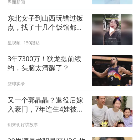
界面新闻
东北女子到山西玩错过饭
点，找了十几个饭馆都没
开门：午休到几点
星视频
150跟贴
3年7300万！狄龙提前续
约，头脑太清醒了？
篮球实录
又一个郭晶晶？退役后嫁
入豪门，7年连生4娃被群
嘲，如今怎样了？
玥来玥好讲故事