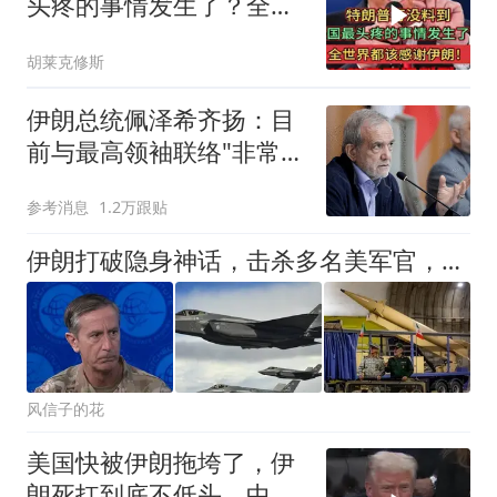
头疼的事情发生了？全世
界都该感谢伊朗！
胡莱克修斯
伊朗总统佩泽希齐扬：目
前与最高领袖联络"非常困
难"
参考消息
1.2万跟贴
伊朗打破隐身神话，击杀多名美军官，不到12小时，美媒称问题大了
风信子的花
美国快被伊朗拖垮了，伊
朗死扛到底不低头，中国