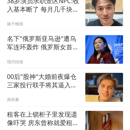
38岁演员求职景区NPC:收
入基本断了 每月几千块都
没有
扬子晚报
名下"俄罗斯亚马逊"遭乌
军连环轰炸 俄罗斯女首富
怒了
现代快报
00后"股神"大婚前夜爆仓
三家投行联手将其逼入绝
境
南风窗
租客在上锁柜子里发现遗
像吓哭 房东曾称就爱租给