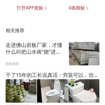
打开APP发贴
0
条跟贴
相关推荐
走进佛山岩板厂家，才懂
什么叫把山水画“烧”进瓷
砖里，让我们一起来看看
信息优创
吧！
干了15年的工长说真话：穷装可以，但这5个地方要多花钱