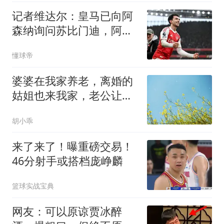
记者维达尔：皇马已向阿
森纳询问苏比门迪，阿森
纳要价9000万欧
懂球帝
婆婆在我家养老，离婚的
姑姐也来我家，老公让我
大度，我收拾东西走人
胡小乖
来了来了！曝重磅交易！
46分射手或搭档庞峥麟
篮球实战宝典
网友：可以原谅贾冰醉