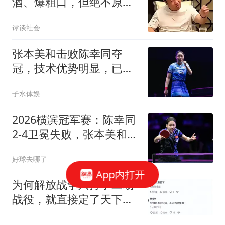
酒、爆粗口，但绝不原
谅“饭局上的叛徒”，当时
谭谈社会
粗口内容被扒，贾冰回应
很诚恳，多数网友很同
张本美和击败陈幸同夺
情！
冠，技术优势明显，已成
为顶尖选手
子水体娱
2026横滨冠军赛：陈幸同
2-4卫冕失败，张本美和战
胜国乒3将夺冠
好球去哪了
App内打开
为何解放战争只打了三场
战役，就直接定了天下了
呢
贱议你读史