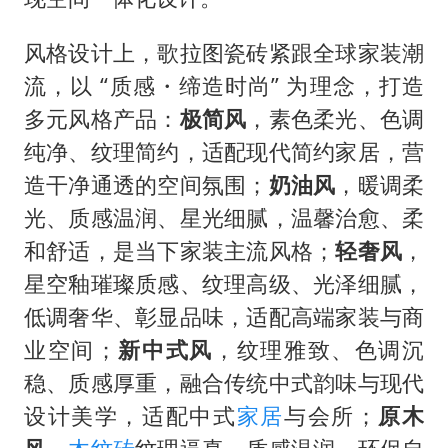
风格设计上，歌拉图瓷砖紧跟全球家装潮
流，以 “质感・缔造时尚” 为理念，打造
多元风格产品：
极简风
，素色柔光、色调
纯净、纹理简约，适配现代简约家居，营
造干净通透的空间氛围；
奶油风
，暖调柔
光、质感温润、星光细腻，温馨治愈、柔
和舒适，是当下家装主流风格；
轻奢风
，
星空釉璀璨质感、纹理高级、光泽细腻，
低调奢华、彰显品味，适配高端家装与商
业空间；
新中式风
，纹理雅致、色调沉
稳、质感厚重，融合传统中式韵味与现代
设计美学，适配中式
家居
与会所；
原木