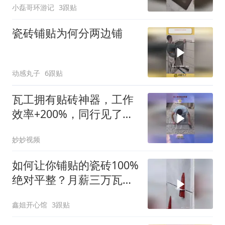
小磊哥环游记
3跟贴
瓷砖铺贴为何分两边铺
动感丸子
6跟贴
瓦工拥有贴砖神器，工作
效率+200%，同行见了都
羡慕他！
妙妙视频
如何让你铺贴的瓷砖100%
绝对平整？月薪三万瓦工
揭秘独特技巧
鑫姐开心馆
3跟贴