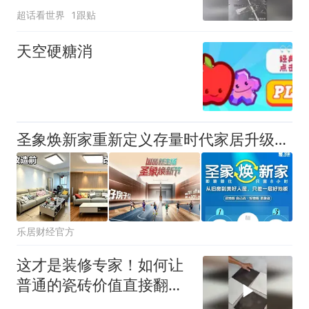
超话看世界
1跟贴
天空硬糖消
圣象焕新家重新定义存量时代家居升级逻辑，筑牢说换就换的底气！
乐居财经官方
这才是装修专家！如何让
普通的瓷砖价值直接翻到
五倍？