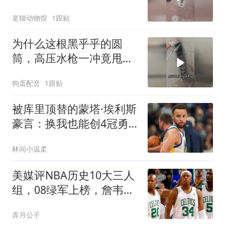
卸出来？
老猫动物馆
1跟贴
为什么这根黑乎乎的圆
筒，高压水枪一冲竟甩出
这么多黑泥？
狗蛋配音
1跟贴
被库里顶替的蒙塔·埃利斯
豪言：换我也能创4冠勇
士王朝
林间小温柔
美媒评NBA历史10大三人
组，08绿军上榜，詹韦波
仅第6，马刺GDP进前3
弄月公子