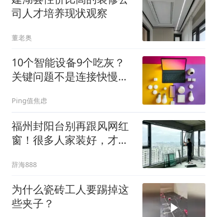
司人才培养现状观察
董老奥
10个智能设备9个吃灰？
关键问题不是连接快慢，
而是有没有删掉多余动作
Ping值焦虑
福州封阳台别再跟风网红
窗！很多人家装好，才发
现根本扛不住本地气候
辞海888
为什么瓷砖工人要踢掉这
些夹子？