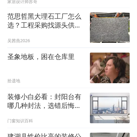
家居设计师苏哥
范思哲黑大理石工厂怎么
选？工程采购找源头供应
商的5个判断维度
吴茜燕2026
圣象地板，困在仓库里
拾遗地
装修小白必看：封阳台有
哪几种封法，选错后悔好
几年
门窗知识百科
建湖县性价比高的装修公