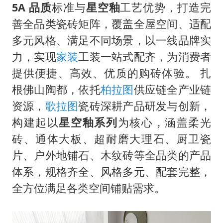
国足U17与阿森纳决赛取消 并列冠军
5A 品质
标准与
星空釉
工艺优势，打造完
构建更高水平的全民健身公共服务体系
善全品类瓷砖矩阵，覆盖全屋空间、适配
云南一男子胃中取出180颗铁钉
多元风格、满足不同场景，以一线品牌实
力，实现
家装
工装一站式配齐，为消费者
景区回应“麦积山石窟看完需2000元”
提供便捷、高效、优质的购砖体验。 扎
曹颖儿子首次演长剧
根佛山陶都，依托
柏拉图
供应链全产业链
以军士兵把枪口对准中国记者
资源，
歌拉图
瓷砖深耕产品研发与创新，
奋力开创中国式现代化建设新局面
构建起以
星空釉系列
为核心，涵盖柔光
砖、通体大板、超耐磨大理石、厨卫瓷
片、户外地铺石、木纹砖等全品类的产品
体系，规格齐全、风格多元、配套完整，
全方位满足各类空间铺贴需求。