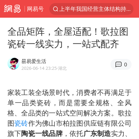
网易号
上半年我国经营主体结构持续优化
于东来回应胖东来近25年老店年底关闭
全品矩阵，全屋适配！歌拉图
《披荆斩棘2026》阵容官宣
瓷砖一线实力，一站式配齐
中国籍豪华游艇富商之子在泰国被杀
白海豚北上或致京津冀暴雨
昜易爱生活
0
美将每月供乌爱国者拦截导弹
2026-06-14 23:25
·湖北
《龙餐馆》 冲奖
家装工装全场景时代，消费者不再满足于
世界第1特鲁姆普斯诺克中国赛一轮游
单一品类瓷砖，而是需要全规格、全风
上门女婿出轨女邻居多年被判重婚罪
格、全品类的一站式空间解决方案。歌拉
新疆一婚礼线上邀请引热议
图
瓷砖
作为佛山市柏拉图供应链有限公司
香港刷新1884年以来最高气温纪录
旗下
陶瓷一线品牌
，依托
广东制造
实力、