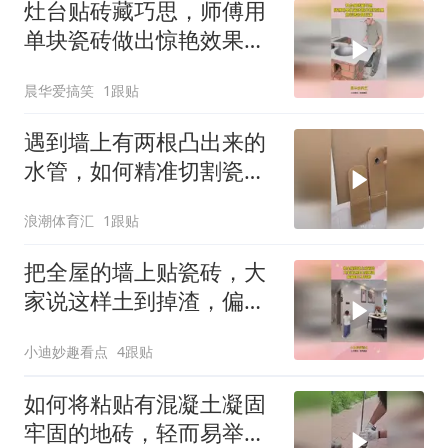
灶台贴砖藏巧思，师傅用
单块瓷砖做出惊艳效果，
把瓷砖价值拉满
晨华爱搞笑
1跟贴
遇到墙上有两根凸出来的
水管，如何精准切割瓷
砖？
浪潮体育汇
1跟贴
把全屋的墙上贴瓷砖，大
家说这样土到掉渣，偏偏
自己不信邪！
小迪妙趣看点
4跟贴
如何将粘贴有混凝土凝固
牢固的地砖，轻而易举拆