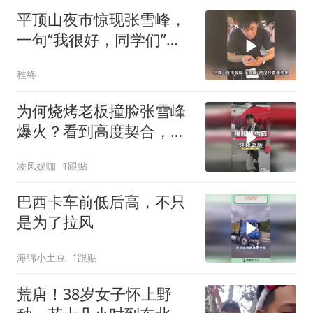
平顶山夜市惊现张雪峰，
一句“我很好，同学们”，
全网破防！
稚终
为何烧烤老板撞脸张雪峰
爆火？看到高度契合，才
懂宛宛类卿杀伤力
凌风娱咖
1跟贴
巴西卡车前低后高，不只
是为了拉风
海绵小土豆
1跟贴
荒唐！38岁女子怀上野