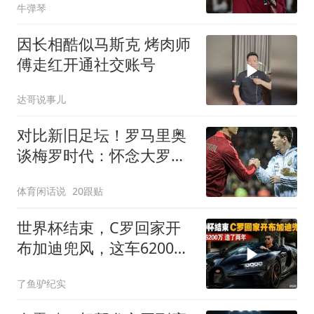
牛弹琴
因长相酷似马斯克 烤肉师
傅走红开通社交账号
达哥说事儿
对比新旧足坛！罗马里奥
谈梅罗时代：怀念大罗、
小罗式纯粹的足球艺术
体育闲话说
20跟贴
世界杯结束，C罗回家开
布加迪兜风，这车6200
万！造了两年！
了鱼驴纪实