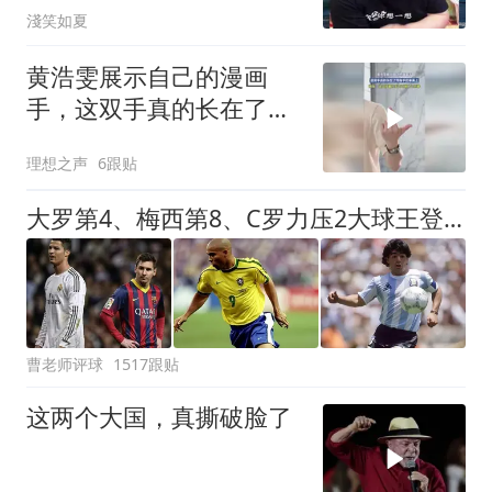
淺笑如夏
黄浩雯展示自己的漫画
手，这双手真的长在了所
有手控审美上
理想之声
6跟贴
大罗第4、梅西第8、C罗力压2大球王登顶！单兵最强我第一个不服
曹老师评球
1517跟贴
这两个大国，真撕破脸了