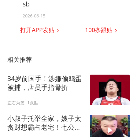
sb
2026-06-15
打开APP发贴
100
条跟贴
相关推荐
34岁前国手！涉嫌偷鸡蛋
被捕，店员手指骨折
左右为篮
1跟贴
小叔子托举全家，嫂子太
贪财想霸占老宅！七公直
言太没良心