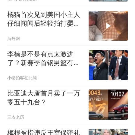
橘猫首次见到美国小主人
仔细闻闻后轻轻拍打婴儿
小手
海外网
李楠是不是有点太激进
了？新赛季首钢男篮有点
要破釜沉舟的节奏！
小犙拍客在北漂
比亚迪大唐首月卖了一万
零五十九台？
三农老历
梅根被指违反王室保密礼