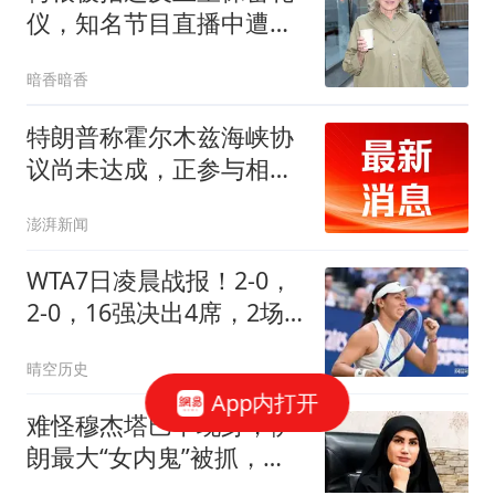
仪，知名节目直播中遭主
持人羞辱性痛批
暗香暗香
特朗普称霍尔木兹海峡协
议尚未达成，正参与相关
谈判
澎湃新闻
WTA7日凌晨战报！2-0，
2-0，16强决出4席，2场
惨案，佩古拉晋级！
晴空历史
App内打开
难怪穆杰塔巴不现身，伊
朗最大“女内鬼”被抓，泄
露大量国家机密