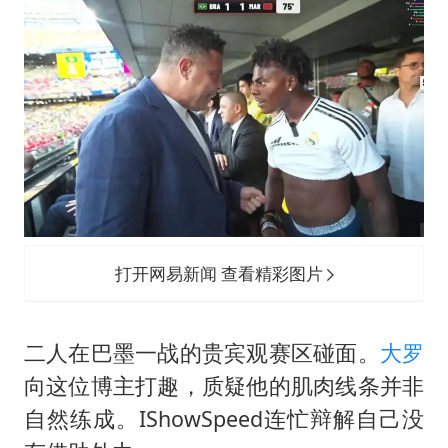
外交部发言人就广岛核爆81周年等答记者问
佛得角门将亮相智利俱乐部主场
首次证实！“胶球”存在
民警发现救助的拾荒老人是逃犯
中方回应是否在太平洋海底开采稀土
27岁女子成组织卖淫集团主犯被通缉
法国将禁止“未经同意的电话营销”
奋进开新局 实干挑大梁
打开网易新闻 查看精彩图片
二人在巴墨一战的贵宾观赛区碰面。
大罗
向这位博主打趣，质疑他的肌肉线条并非
自然练成。IShowSpeed连忙辩解自己没