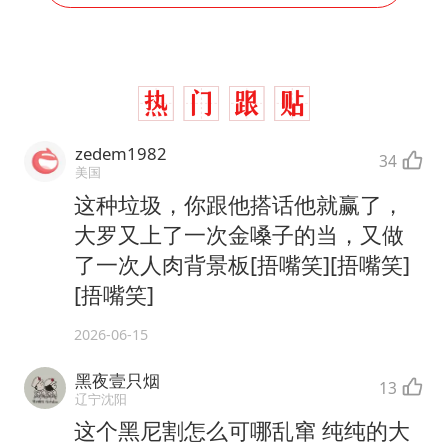
zedem1982
34
美国
这种垃圾，你跟他搭话他就赢了，
大罗又上了一次金嗓子的当，又做
了一次人肉背景板[捂嘴笑][捂嘴笑]
[捂嘴笑]
2026-06-15
黑夜壹只烟
13
辽宁沈阳
这个黑尼割怎么可哪乱窜 纯纯的大