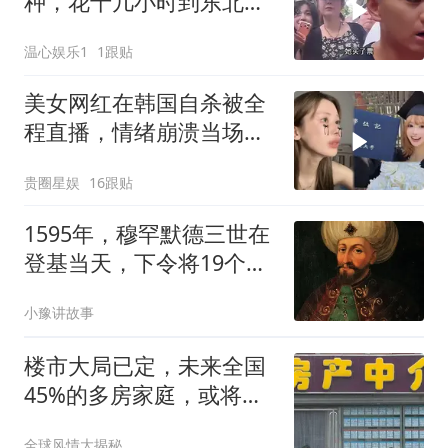
种，花十几小时到东北，
找雪饼猴要4万打胎
温心娱乐1
1跟贴
美女网红在韩国自杀被全
程直播，情绪崩溃当场轻
生
贵圈星娱
16跟贴
1595年，穆罕默德三世在
登基当天，下令将19个弟
弟全部绞死……
小豫讲故事
楼市大局已定，未来全国
45%的多房家庭，或将迎
来“4大机遇”
全球风情大揭秘