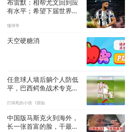
布雷默：相帮尤文回到应
有水平；希望下届世界杯
能成主角
懂球帝
天空硬糖消
任意球人墙后躺个人防低
平，巴西鳄鱼战术专克小
罗
打得死的小强
1跟贴
中国版马斯克火到海外，
长一张首富的脸，干最接