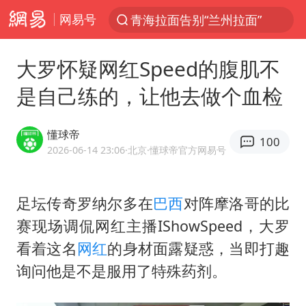
网易号
青海拉面告别“兰州拉面”
以“新”破局 首发经济点亮城市消费活力
大罗怀疑网红Speed的腹肌不
U17国足三战全胜
是自己练的，让他去做个血检
青海海西州茫崖市发生3.1级地震
我国编制完成新版全月地质图
懂球帝
100
台风白海豚登陆地点更新
2026-06-14 23:06
·北京
·懂球帝官方网易号
巡查组提问 工作人员偷用手机查答案
足坛传奇罗纳尔多在
巴西
对阵摩洛哥的比
看守所辅警收受10万获刑1年
赛现场调侃网红主播IShowSpeed，大罗
多地要求领导干部带头休假
看着这名
网红
的身材面露疑惑，当即打趣
台风白海豚进入48小时警戒线
询问他是不是服用了特殊药剂。
宇树科技发行价格150.80元/股