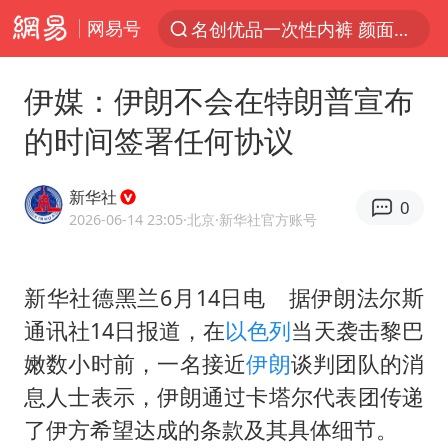
网易号
名创优品一次性内裤 颜面尽失
解锁各地夏日限定体验
伊媒：伊朗不会在特朗普宣布
视频丨中国东方电气集团原党组副书记、董事宋致远被查
的时间签署任何协议
四川宜宾市珙县发生3.4级地震
台风白海豚闭眼浙江上海处于危险半圆
新华社
0
白海豚将正面袭击贯穿浙江
2026-06-14 23:05
·北京
·新华社官方账号
香港宏福苑火灾或由烟头引起
新华社
德黑兰
6月14日电 据伊朗法尔斯
中国父女泰国骑摩托车坠崖1死1伤
通讯社14日报道，在
以色列
当天袭击黎巴
浙江台州《告全体市民书》
嫩数小时前，一名接近
伊朗
谈判团队的消
网约车司机充电时猝死保险拒赔
息人士表示，伊朗通过卡塔尔代表团传递
周末打虎 宋致远被查
了伊方希望达成的条款及其具体细节。