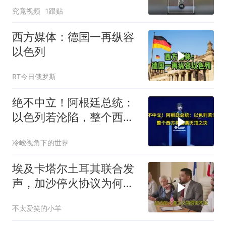
究竟视频
1跟贴
律
西方媒体：德国一再纵容
以色列
RT今日俄罗斯
绝不中立！阿根廷总统：
以色列若沦陷，整个西方
将遭遇灭顶之灾
冷峻视角下的世界
埃及卡塔尔土耳其联合发
声，加沙停火协议为何再
度面临破裂？
不太爱笑的小羊