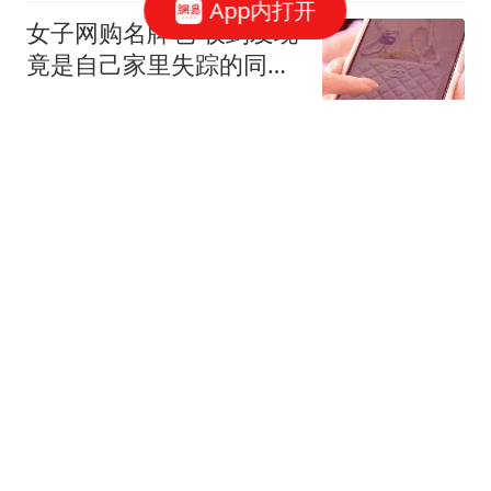
App内打开
女子网购名牌包 收到发现
竟是自己家里失踪的同一
只包
环球网资讯
中国驻泰国使馆：希望中
国公民在泰理性有序参与
活动
界面新闻
伊朗公布"被击落美以战机
残骸"：含F-15E、MC-
130J
扬子晚报
李在明果然没让中方失望