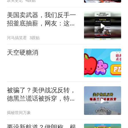
农夫史记
4跟贴
美国卖武器，我们反手一
招釜底抽薪，网友：这招
果然高！
河马搞笑君
3跟贴
天空硬糖消
被骗了？美伊战况反转，
德黑兰谎话被拆穿，特朗
普趁机官宣新动作
揭秘世间万象
要设新航道？伊朗称，根