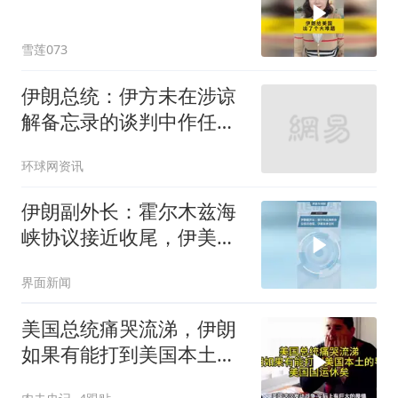
雪莲073
伊朗总统：伊方未在涉谅
解备忘录的谈判中作任何
让步
环球网资讯
伊朗副外长：霍尔木兹海
峡协议接近收尾，伊美尚
未谈判
界面新闻
美国总统痛哭流涕，伊朗
如果有能打到美国本土导
弹，美国国运休矣