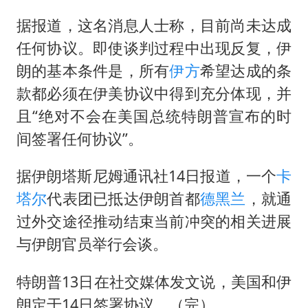
郑丽文：台湾从来没有“独立”过
据报道，这名消息人士称，目前尚未达成
刘浩存百花奖开幕式红裙起舞
任何协议。即使谈判过程中出现反复，伊
女子网购名牌包发现是自己丢的那只
朗的基本条件是，所有
伊方
希望达成的条
女儿为争财产堵门阻挠父亲出殡
款都必须在伊美协议中得到充分体现，并
万岁山接盘烂尾恒大文旅城
且“绝对不会在美国总统特朗普宣布的时
戚薇谈把脸交给AI
间签署任何协议”。
多个明星演唱会取消
据伊朗塔斯尼姆通讯社14日报道，一个
卡
习近平心系体育强国建设
塔尔
代表团已抵达伊朗首都
德黑兰
，就通
过外交途径推动结束当前冲突的相关进展
与伊朗官员举行会谈。
特朗普13日在社交媒体发文说，美国和伊
朗定于14日签署协议。（完）