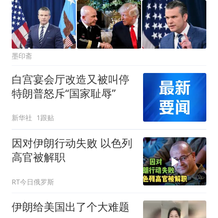
墨印斋
白宫宴会厅改造又被叫停
特朗普怒斥“国家耻辱”
新华社
1跟贴
因对伊朗行动失败 以色列
高官被解职
RT今日俄罗斯
伊朗给美国出了个大难题