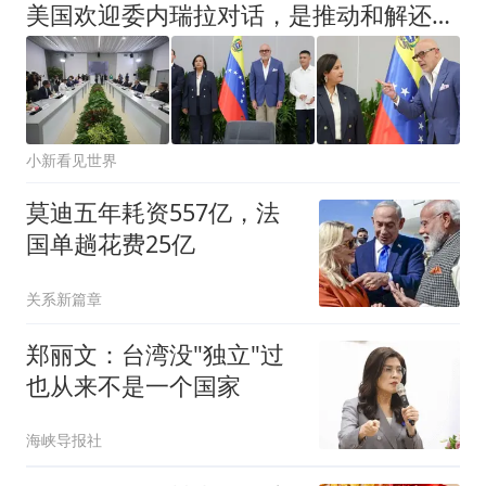
美国欢迎委内瑞拉对话，是推动和解还是地缘算计？8月12日见分晓
小新看见世界
莫迪五年耗资557亿，法
国单趟花费25亿
关系新篇章
郑丽文：台湾没"独立"过
也从来不是一个国家
海峡导报社