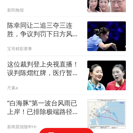
合影
新民晚报
陈幸同让二追三夺三连
胜，争议判罚下日方风度
尽显
宝哥精彩赛事
这位裁判登上央视直播！
误判陈熠红牌，医疗暂停
遭拒，侯英超点破
尺素a
“白海豚”第一波台风雨已
上岸！已排除极端路径，
将在浙江中南沿海登陆，
新闻晨报随申Hi
上海8-11日明显风雨