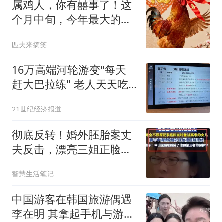
属鸡人，你有囍事了！这
个月中旬，今年最大的两
桩好事临门
匹夫来搞笑
16万高端河轮游变"每天
赶大巴拉练" 老人天天吃
保心丸
21世纪经济报道
彻底反转！婚外胚胎案丈
夫反击，漂亮三姐正脸曝
光，细节太讽刺
智慧生活笔记
中国游客在韩国旅游偶遇
李在明 其拿起手机与游客