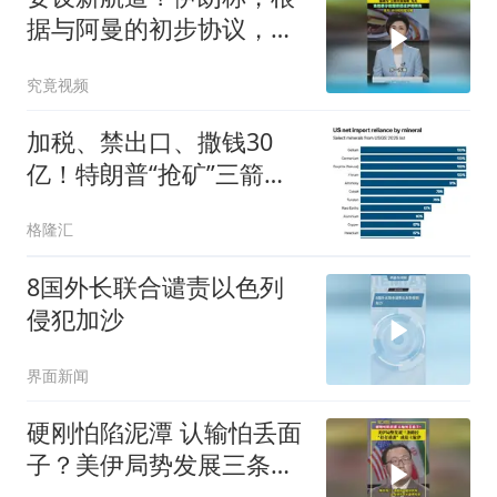
据与阿曼的初步协议，海
峡现有两条航道将关闭
究竟视频
加税、禁出口、撒钱30
亿！特朗普“抢矿”三箭齐
发
格隆汇
8国外长联合谴责以色列
侵犯加沙
界面新闻
硬刚怕陷泥潭 认输怕丢面
子？美伊局势发展三条路
径，“打打谈谈”或是主旋