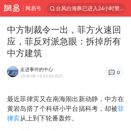
网易号
台风白海豚已进入24小时警戒线
“秋天的第一杯奶茶”6岁了
中方制裁令一出，菲方火速回
上海：台风白海豚或将带来龙卷风
应，菲反对派急眼：拆掉所有
四川宜宾市高县4.9级地震致1人死亡
中方建筑
中巨芯：上半年归母净利润1405.77万元
38岁演员求职万岁山NPC成功
走进事件的中心
0
国乒男单横滨冠军赛全军覆没
2026-06-14 23:00
·四川
U17国足三连胜晋级明日之星半决赛
胡彦斌获《歌手2026》歌王
最近菲律宾又在南海闹出新动静，中方在
黄岩岛搭了个科研小平台搞科考，却被
菲
胜宏科技：股票交易异常波动
律宾
从上到下轮番轰炸。
美股存储板块集体大跌