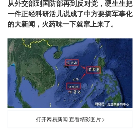
东航：国内客票提前14天免费退改
从外交部到国防部再到反对党，硬生生把
名创优品回应女子吐槽内裤质量差
一件正经科研活儿说成了中方要搞军事化
的大新闻，火药味一下就窜上来了。
日本试射“战斧”导弹，国防部回应
胡彦斌韩磊 谁帮谁
夯实基础开新局
打开网易新闻 查看精彩图片