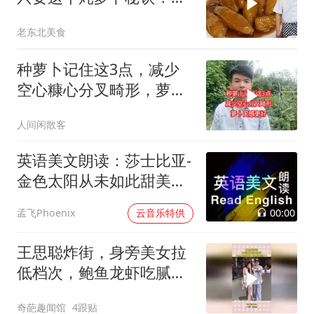
炖肉更香，超下饭
老东北美食
种萝卜记住这3点，减少
空心糠心分叉畸形，萝卜
口感更好
人间闲散客
英语美文朗读：莎士比亚-
金色太阳从未如此甜美吻
过
00:00
孟飞Phoenix
云音乐特供
王思聪炸街，身旁美女拉
低档次，鲍鱼龙虾吃腻了
吃点青菜萝卜
奇葩趣闻馆
4跟贴