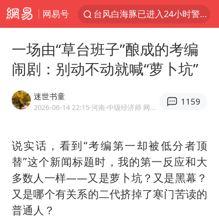
网易号
“秋天的第一杯奶茶”6岁了
上海：台风白海豚或将带来龙卷风
一场由“草台班子”酿成的考编
四川宜宾市高县4.9级地震致1人死亡
闹剧：别动不动就喊“萝卜坑”
38岁演员求职万岁山NPC成功
国乒男单横滨冠军赛全军覆没
迷世书童
1159
胡彦斌获《歌手2026》歌王
2026-06-14 22:15
·河南
·中级经济师 网易号优质内容创作者
U17国足三连胜晋级明日之星半决赛
说实话，看到“考编第一却被低分者顶
胜宏科技：股票交易异常波动
替”这个新闻标题时，我的第一反应和大
中巨芯：上半年归母净利润1405.77万元
多数人一样——又是萝卜坑？又是黑幕？
名创优品回应女子吐槽内裤质量差
又是哪个有关系的二代挤掉了寒门苦读的
日本试射“战斧”导弹，国防部回应
普通人？