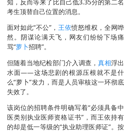
知，反而等来了比自己低3.35分的第二名
考生顶替自己位置的消息。
面对如此“不公”，
王依
愤怒维权，全网哗
然。阴谋论满天飞，网友们纷纷下场痛
骂“
萝卜
招聘”。
但随着当地纪检部门介入调查，
真相
浮出
水面——这场悲剧的根源压根就不是什
么“萝卜”发力，而是人员审核这一环彻底
失效了。
该岗位的招聘条件明确写着“必须具备中
医类别执业医师资格证书”，而王依持有
的却是低一等级的“执业助理医师证”。按