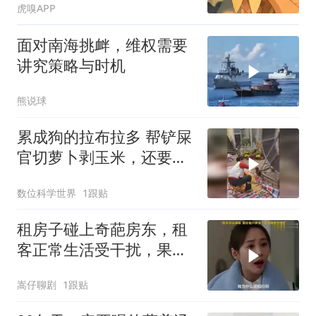
虎嗅APP
面对南海挑衅，维权需要
讲究策略与时机
熊说球
累成狗的拉布拉多 帮铲屎
官切萝卜剥玉米，还要扫
马路
数位科学世界
1跟贴
租房子碰上奇葩房东，租
客正常生活受干扰，果断
维权才是正道
嵩仔聊剧
1跟贴