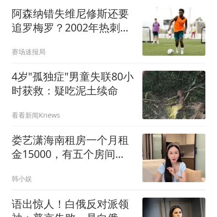
阿森纳错失维尼修斯还要
追罗梅罗？2002年热刺错
过里瓦尔多的教训在前
赛场速报局
4岁"孤独症"男童失联80小
时获救：疑吃泥土续命
看看新闻Knews
娄艺潇海南租房一个月租
金15000，有五个房间，
折算一天500块钱，一个
韩小娱
房间只要100块
语出惊人！白俄反对派领