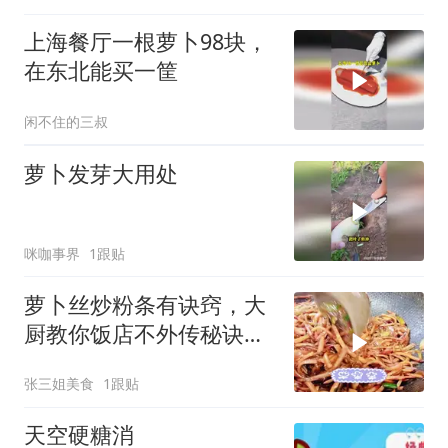
上海餐厅一根萝卜98块，
在东北能买一筐
闲不住的三叔
萝卜发芽大用处
咪咖事界
1跟贴
萝卜丝炒粉条有诀窍，大
厨教你饭店不外传秘诀，
粉条爽滑不粘锅
张三姐美食
1跟贴
天空硬糖消