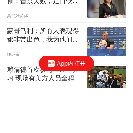
袖：普京失败，是白俄重
获自由的前提
真的好爱你
蒙哥马利：所有人表现得
都非常出色，我为他们感
到骄傲
懂球帝
App内打开
赖清德首次参与"逃亡"演
习 现场有美方人员全程观
察
环球时报国际
中超｜北京国安主场4球
零封深圳新鹏城，赛季首
次升至积分榜第三
北青网-北京青年报