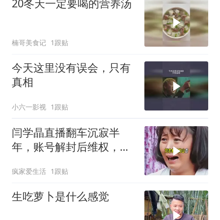
20冬天一定要喝的营养汤
楠哥美食记
1跟贴
今天这里没有误会，只有
真相
小六一影视
1跟贴
闫学晶直播翻车沉寂半
年，账号解封后维权，舆
论争议不断
疯家爱生活
1跟贴
生吃萝卜是什么感觉