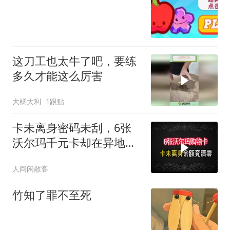
这刀工也太牛了吧，要练
多久才能这么厉害
大橘大利
1跟贴
卡未离身密码未刮，6张
沃尔玛千元卡却在异地被
刷光！维权俩
人间闲散客
竹知了罪不至死