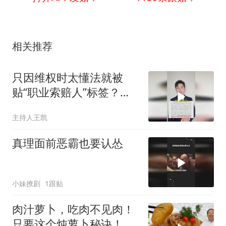
相关推荐
只因维权时太懂法就被
贴“职业索赔人”标签？老
百姓就不能懂法吗
主持人王凯
真理面前恶霸也要认怂
小妹撩剧
1跟贴
肉汁萝卜，吃肉不见肉！
只要这个炖萝卜秘诀！比