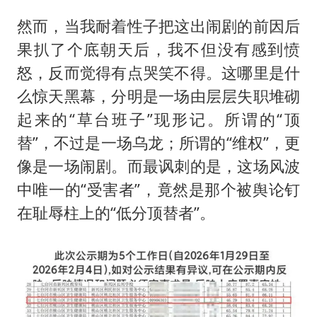
美股存储板块集体大跌
然而，当我耐着性子把这出闹剧的前因后
百花奖开幕式
果扒了个底朝天后，我不但没有感到愤
东航：国内客票提前14天免费退改
怒，反而觉得有点哭笑不得。这哪里是什
夯实基础开新局
么惊天黑幕，分明是一场由层层失职堆砌
起来的“草台班子”现形记。所谓的“顶
替”，不过是一场乌龙；所谓的“维权”，更
像是一场闹剧。而最讽刺的是，这场风波
中唯一的“受害者”，竟然是那个被舆论钉
在耻辱柱上的“低分顶替者”。