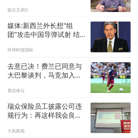
饭点兄弟D
媒体:新西兰外长想"组
团"攻击中国导弹试射 结
果被打脸
环球时报国际
去意已决！费兰已同意与
大巴黎谈判，马竞加入争
夺战，巴萨不着急卖人
易说体坛
瑞众保险员工披露公司违
规行为：再这样我会良心
不安
大风新闻