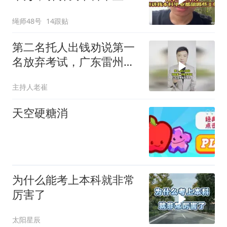
做哪些工作
绳师48号
14跟贴
第二名托人出钱劝说第一
名放弃考试，广东雷州发
布通报
主持人老崔
天空硬糖消
为什么能考上本科就非常
厉害了
太阳星辰