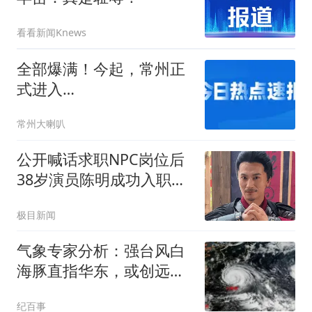
看看新闻Knews
全部爆满！今起，常州正
式进入…
常州大喇叭
公开喊话求职NPC岗位后
38岁演员陈明成功入职万
岁山
极目新闻
气象专家分析：强台风白
海豚直指华东，或创远洋
登陆新纪录
纪百事