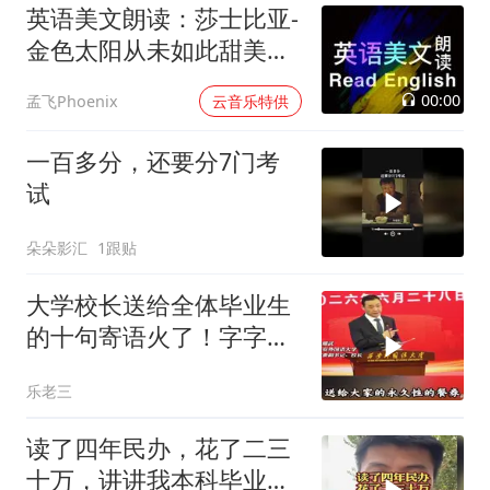
英语美文朗读：莎士比亚-
金色太阳从未如此甜美吻
过
00:00
孟飞Phoenix
云音乐特供
一百多分，还要分7门考
试
朵朵影汇
1跟贴
大学校长送给全体毕业生
的十句寄语火了！字字恳
切，句句箴言
乐老三
读了四年民办，花了二三
十万，讲讲我本科毕业都