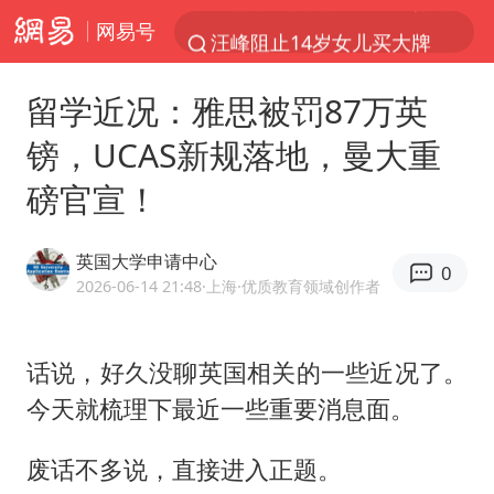
网易号
汪峰阻止14岁女儿买大牌
女子开一天一夜空调后二氧化碳中毒
留学近况：雅思被罚87万英
王力宏演唱会黄牛带观众藏匿被查获
镑，UCAS新规落地，曼大重
官方通报教师招聘笔试前13名被淘汰
磅官宣！
泰国校园枪击案死亡人数升至7人
陕西省委书记赶赴柞水县杏坪镇
英国大学申请中心
0
女孩摆摊卖菌子时收到北大通知书
2026-06-14 21:48
·上海
·优质教育领域创作者
改名后的“青海拉面”店
广岛核爆81周年央视播《奥本海默》
话说，好久没聊英国相关的一些近况了。
今天就梳理下最近一些重要消息面。
四川宜宾市高县发生4.9级地震
河南某医院2.33亿工程串标案细节披露
废话不多说，直接进入正题。