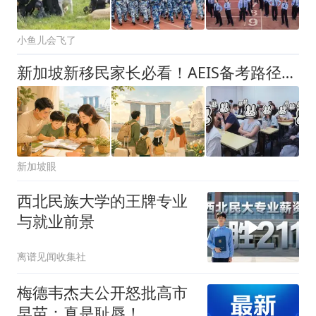
小鱼儿会飞了
新加坡新移民家长必看！AEIS备考路径、PR移民规划一次讲透，快码住！
新加坡眼
西北民族大学的王牌专业
与就业前景
离谱见闻收集社
梅德韦杰夫公开怒批高市
早苗：真是耻辱！