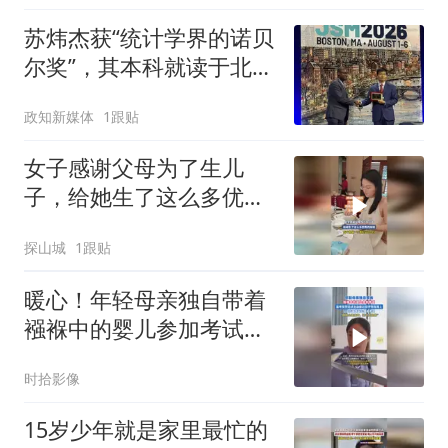
苏炜杰获“统计学界的诺贝
尔奖”，其本科就读于北京
大学数学科学学院
政知新媒体
1跟贴
女子感谢父母为了生儿
子，给她生了这么多优秀
的妹妹，五个妹妹一个本
探山城
1跟贴
科三个985
暖心！年轻母亲独自带着
襁褓中的婴儿参加考试，
监考女警主动接过孩子背
时拾影像
在背上
15岁少年就是家里最忙的