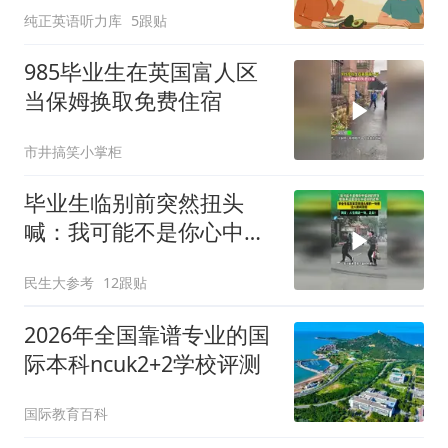
纯正英语听力库
5跟贴
985毕业生在英国富人区
当保姆换取免费住宿
市井搞笑小掌柜
毕业生临别前突然扭头
喊：我可能不是你心中最
好的学生，但你永远是我
民生大参考
12跟贴
心中最好的老师
2026年全国靠谱专业的国
际本科ncuk2+2学校评测
国际教育百科