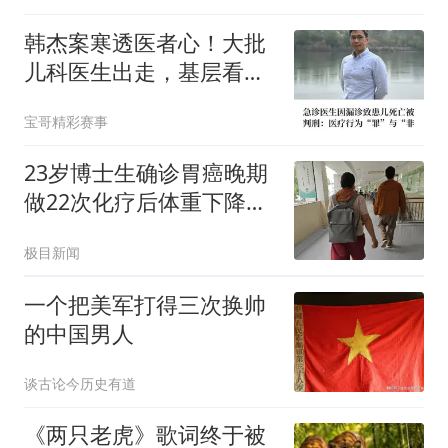
韩杰案寒透医者心！大批
儿科医生出走，基层看病
难已成定局
宝哥精彩赛事
23岁博士生确诊胃癌晚期
做22次化疗后体重下降了
40斤
极目新闻
一个把美军打得三次换帅
的中国男人
谈古论今历史有道
《两只老虎》歌词终于被