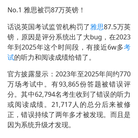
男子杀人后逃进深山21年活得像野人
No.1 雅思被罚87万英镑！
立秋的仪式感
公司“上四休三”但要降薪1000元
话说英国考试监管机构罚了
雅思
87.5万英
A股收盘：三大指数均涨超1%
镑，原因是评分系统出了大bug，在2023
年到2025年这个时间段，有接近6w多
考
朱雨玲晋级WTT横滨冠军赛女单八强
试
的听力和阅读成绩给错了。
如何把百年大党建设得更加坚强有力？
官方披露显示：2023年至2025年间约770
万场考试中。有93,865份答题被错误评
分。其中62,794名考生收到了错误的听力
或阅读成绩。21,717人的总分后来被修
正，错误持续了两年多才被发现。而且是
因为系统升级才发现。