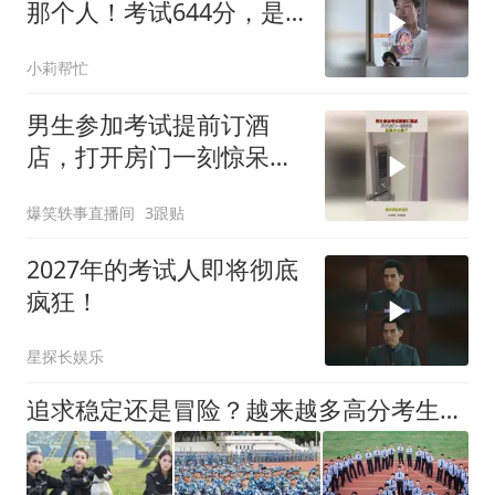
那个人！考试644分，是
一个少年扛起生活后的勋
小莉帮忙
章！
男生参加考试提前订酒
店，打开房门一刻惊呆，
真是中大奖了！
爆笑轶事直播间
3跟贴
2027年的考试人即将彻底
疯狂！
星探长娱乐
追求稳定还是冒险？越来越多高分考生放弃985选警校，背后真相揭晓