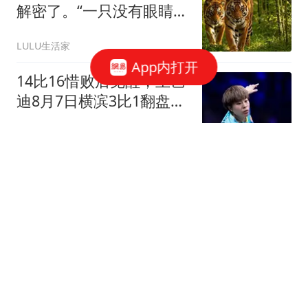
解密了。“一只没有眼睛，
一只没有尾巴”竟然是这个
LULU生活家
意思，网友：我误解了一
App内打开
辈子
14比16惜败后觉醒，王艺
迪8月7日横滨3比1翻盘郑
怡静
领悟看世界
片酬不少拿，却演啥毁
啥！这几位被资本强捧
的“戏混子”该醒醒了
娱说瑜悦
洗脚妹和男客人偷偷开房
发生关系 不采取任何安全
措施