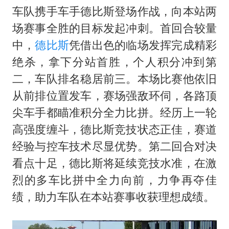
杭州全市有序停课
车队携手车手
德比斯
登场作战，向本站两
商场现钱学森巨幅海报 负责人回应
场赛事全胜的目标发起冲刺。首回合较量
“不怕六爷挂得多 就怕六爷挂一颗”
中，
德比斯
凭借出色的临场发挥完成精彩
全民健身事业高质量发展
绝杀，拿下分站首胜，个人积分冲到第
二，车队排名稳居前三。本场比赛他依旧
乐享全民健身 共筑健康中国
从前排位置发车，赛场强敌环伺，各路顶
尖车手都瞄准积分全力比拼。经历上一轮
高强度缠斗，德比斯竞技状态正佳，赛道
经验与控车技术尽显优势。第二回合对决
看点十足，德比斯将延续竞技水准，在激
烈的多车比拼中全力向前，力争再夺佳
绩，助力车队在本站赛事收获理想成绩。