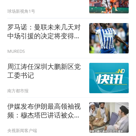
议，以及两个不争事实
球场新视角1号
罗马诺：曼联未来几天对
中场引援的决定将变得更
加明确；斯莫林：为卡里
MUREDS
克感到非常开心，他是最
适合执教曼联的人
周江涛任深圳大鹏新区党
工委书记
南方都市报
伊媒发布伊朗最高领袖视
频：穆杰塔巴讲话被众人
围住
央视新闻客户端