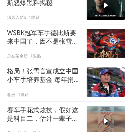
斯怒爆黑料揭秘
清风入梦o
1跟贴
WSBK冠军车手德比斯要
来中国了，因不是张雪机
车邀请而引发热议
总在茶余后
1跟贴
格局！张雪官宣成立中国
小车手培养基金 每年捐款
100万 不要回报
念洲
1跟贴
赛车手花式炫技，假如这
是科目二，估计一辈子也
考不过