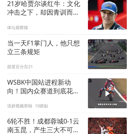
21岁哈贾尔谈红牛：文化
冲击之下，却因青训而倍
感自然
体坛观察猿
当一天F1掌门人，他只想
立三条规矩
甜度百分百21
WSBK中国站进程新动
向！国内众赛道到底花落
谁家？2027赛季能否入
语妍视频剪辑
10跟贴
驻？
6轮不胜！成都蓉城0-1云
南玉昆，产生三大不可思