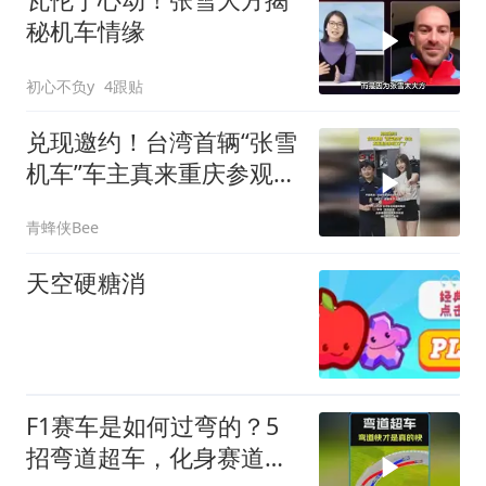
秘机车情缘
初心不负y
4跟贴
兑现邀约！台湾首辆“张雪
机车”车主真来重庆参观工
厂了
青蜂侠Bee
天空硬糖消
F1赛车是如何过弯的？5
招弯道超车，化身赛道王