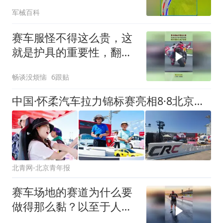
者！ #科普动画
军械百科
赛车服怪不得这么贵，这
就是护具的重要性，翻车
能极大减少伤害！
畅谈没烦恼
6跟贴
中国·怀柔汽车拉力锦标赛亮相8·8北京体育消费季
北青网-北京青年报
赛车场地的赛道为什么要
做得那么黏？以至于人站
上去瞬间被粘住