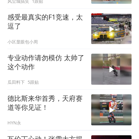
风尘城搞笑
1跟贴
感受最真实的F1竞速，太
逗了
小区显眼包小周
专业动作请勿模仿 太帅了
这个动作
瓜田料下
5跟贴
德比斯来华首秀，天府赛
道等你见证！
HYN永
瓦伦丁心动！张雪大方揭