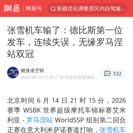
网易号
新疆优化调整景区内自驾服务费
黄金牛市回来了吗
张雪机车输了：德比斯第一位
央视新主播李秋莹孙亚鹏亮相
发车，连续失误，无缘罗马涅
情侣平潭拍日出坠崖1死1伤
站双冠
倪萍赵雅芝同框亮相红毯
台当局重金为“台独”织“皇帝新衣”
侧身凌空斩
332
白海豚将正面袭击贯穿浙江
2026-06-14 21:47
·广东
·优质体育领域创作者
《欢迎来龙餐馆》口碑
微信又有新功能，你可以“撤回”你的撤回了！
北京时间 6 月 14 日 21 时 15 分，2026
赛季 WSBK 世界超级摩托车锦标赛艾米
几元成本的AI广告导致千万市值蒸发
利亚 -
罗马涅站
WorldSSP 组别第二回合
酒店回应车内过夜被收150元
正赛在意大利米萨诺赛道打响，
张雪机车