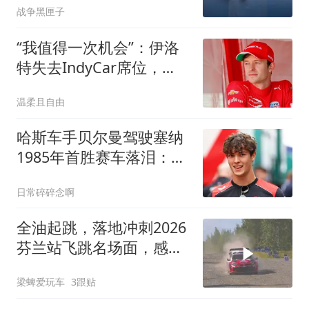
战争黑匣子
“我值得一次机会”：伊洛
特失去IndyCar席位，
2027年盼回归
温柔且自由
哈斯车手贝尔曼驾驶塞纳
1985年首胜赛车落泪：人
生最棒日子之一
日常碎碎念啊
全油起跳，落地冲刺2026
芬兰站飞跳名场面，感受
拉力赛最纯粹的暴力美学
梁蜱爱玩车
3跟贴