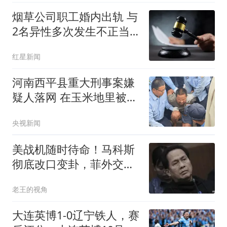
烟草公司职工婚内出轨 与
2名异性多次发生不正当
关系
红星新闻
河南西平县重大刑事案嫌
疑人落网 在玉米地里被抓
获
央视新闻
美战机随时待命！马科斯
彻底改口变卦，菲外交部
火速交人
老王的视角
大连英博1-0辽宁铁人，赛