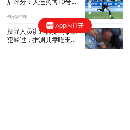
后评分：大连英博10号排
第一
侧身凌空斩
App内打开
搜寻人员讲述抓捕刑案嫌
犯经过：推测其靠吃玉米
维持生存，其所藏玉米地
扬子晚报
有2米高，无人机和热成
像难以识别，嫌犯被抓时
斯坦丘一剑封喉，大连英
状态良好但不说话
博1-0掀翻辽宁铁人，终结
2轮不胜
侧身凌空斩
不必填海造岛了！菲律宾
破船赖了27年，中国用
300倍体量反将一军