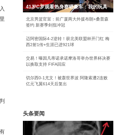
41岁C罗观看热身赛晒豪车：我的玩具
入
里
北京男篮官宣：前广厦两大外援布朗+桑普森
签约 新赛季剑指冲冠
迈阿密国际4-2逆转！获北美联盟杯开门红 梅
西2射1传+生涯已进921球
交易！曝因凡蒂诺承诺摩洛哥举办世界杯决赛
以换取支持 FIFA回应
切尔西0-1尤文！被轰世界波 阿隆索遭2连败
亿元飞翼614天后复出
判
头条要闻
有