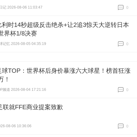
 2026-08-06 11:03:47
0
跟贴
0
比利时14秒超级反击绝杀+让2追3惊天大逆转日本
8世界杯1/8决赛
忆 2026-08-05 04:35:19
0
跟贴
0
足球TOP：世界杯后身价暴涨六大球星！榜首狂涨
0万！
道 2026-08-04 17:21:16
0
跟贴
0
足联就FFE商业提案致歉
6-08-06 10:36:06
0
跟贴
0