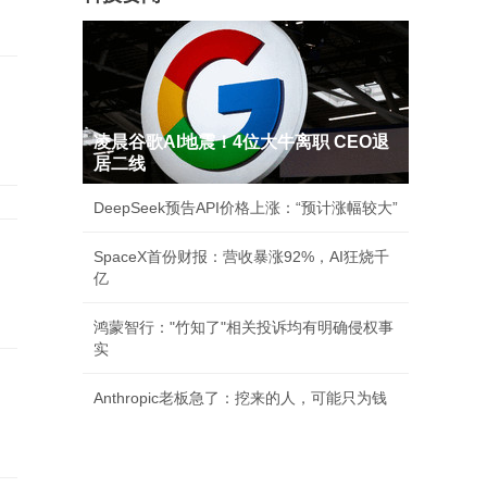
凌晨谷歌AI地震！4位大牛离职 CEO退
居二线
DeepSeek预告API价格上涨：“预计涨幅较大”
SpaceX首份财报：营收暴涨92%，AI狂烧千
亿
鸿蒙智行："竹知了"相关投诉均有明确侵权事
实
Anthropic老板急了：挖来的人，可能只为钱