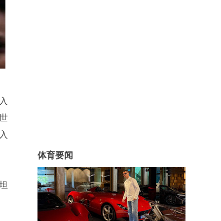
入
世
入
体育要闻
坦