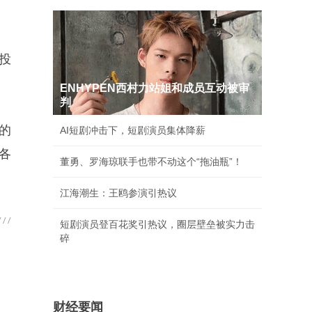
投
ENHYPEN西村力站姐和成员互动被审
判
的
AI短剧冲击下，短剧演员集体降薪
各
董勇、罗海琼联手也带不动这个“拖油瓶”！
江海潮生：王鸥参演引热议
短剧演员登百花奖引热议，圈层壁垒被实力击
碎
财经要闻