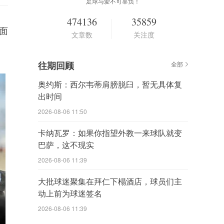
足球与爱不可辜负！
474136
35859
方面
文章数
关注度
往期回顾
全部
奥约斯：西尔韦蒂肩膀脱臼，暂无具体复
出时间
2026-08-06 11:50
卡纳瓦罗：如果你指望外教一来球队就变
巴萨，这不现实
2026-08-06 11:39
大批球迷聚集在拜仁下榻酒店，球员们主
动上前为球迷签名
2026-08-06 11:39