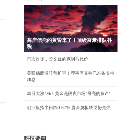
离岸信托的黄昏来了！顶级富豪排队补
税
再次炸场，梁文锋的克制与代价
美联储鹰派阵营扩容！理事库克称已准备支持
加息
单日大涨4%！黄金是隔夜市场“最亮的资产”
创业板指半日跌0.67% 贵金属板块逆势走强
科技要闻