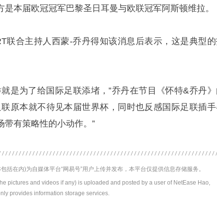
方是本届欧冠冠军巴黎圣日耳曼与欧联冠军阿斯顿维拉。
PORT联合主持人西蒙-乔丹得知该消息后表示，这是典型的
举就是为了给国际足联添堵，”乔丹在节目《怀特&乔丹》
足联原本就不待见本届世界杯，同时也反感国际足联插手
场带有策略性的小动作。”
包括在内)为自媒体平台“网易号”用户上传并发布，本平台仅提供信息存储服务。
the pictures and videos if any) is uploaded and posted by a user of NetEase Hao,
nly provides information storage services.