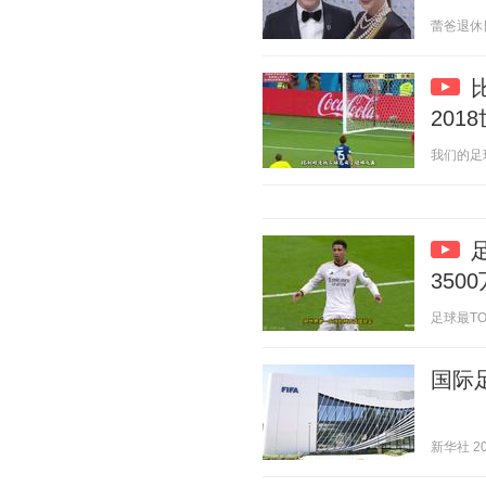
蕾爸退休日记
201
我们的足球记
350
足球最TOP频
国际
新华社 202