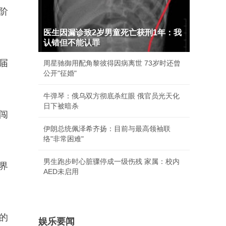
阶
医生因漏诊致2岁男童死亡获刑1年：我
认错但不能认罪
届
周星驰御用配角黎彼得因病离世 73岁时还曾
公开"征婚"
牛弹琴：俄乌双方彻底杀红眼 俄官员光天化
日下被暗杀
闯
伊朗总统佩泽希齐扬：目前与最高领袖联
络"非常困难"
男生跑步时心脏骤停成一级伤残 家属：校内
界
AED未启用
的
娱乐要闻