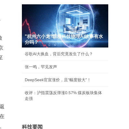
上
"杭州六小龙"群核科技物理AI故事有水
放
分吗？
京
谷歌AI大换血，背后究竟发生了什么？
至
张一鸣，罕见发声
DeepSeek官宣涨价，且“幅度较大”！
收评：沪指震荡反弹涨0.57% 煤炭板块集体
走强
返
在
、
科技要闻