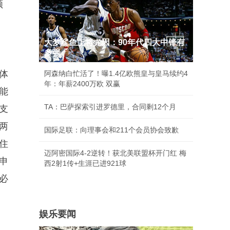
领
勿
大梦鲨鱼上将尤因：90年代四大中锋有
多强
体
阿森纳白忙活了！曝1.4亿欧熊皇与皇马续约4
年：年薪2400万欧 双赢
机能
TA：巴萨探索引进罗德里，合同剩12个月
支
两
国际足联：向理事会和211个会员协会致歉
住
迈阿密国际4-2逆转！获北美联盟杯开门红 梅
申
西2射1传+生涯已进921球
必
娱乐要闻