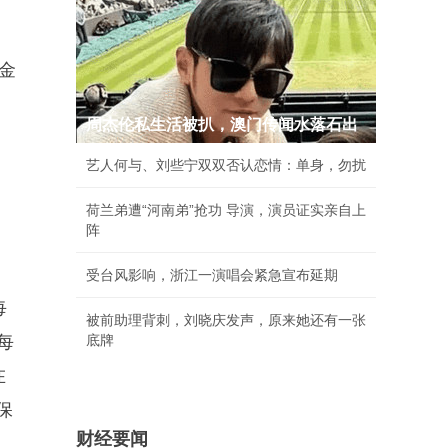
金
周杰伦私生活被扒，澳门传闻水落石出
艺人何与、刘些宁双双否认恋情：单身，勿扰
，
荷兰弟遭“河南弟”抢功 导演，演员证实亲自上
阵
、
受台风影响，浙江一演唱会紧急宣布延期
每
被前助理背刺，刘晓庆发声，原来她还有一张
每
底牌
在
保
财经要闻