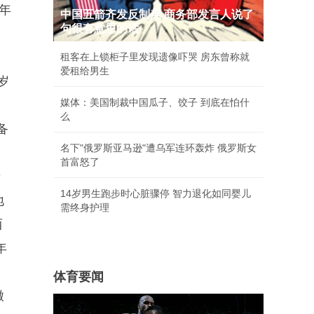
年
中国五箭齐发反制美 商务部发言人说了
句很有意思的话
租客在上锁柜子里发现遗像吓哭 房东曾称就
爱租给男生
岁
媒体：美国制裁中国瓜子、饺子 到底在怕什
么
备
名下"俄罗斯亚马逊"遭乌军连环轰炸 俄罗斯女
首富怒了
青
14岁男生跑步时心脏骤停 智力退化如同婴儿
地
需终身护理
西
年
体育要闻
徽