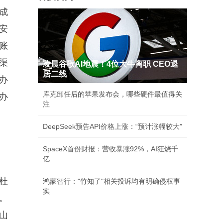
成
安
账
渠
凌晨谷歌AI地震！4位大牛离职 CEO退
居二线
办
库克卸任后的苹果发布会，哪些硬件最值得关
办
注
DeepSeek预告API价格上涨：“预计涨幅较大”
SpaceX首份财报：营收暴涨92%，AI狂烧千
亿
杜
鸿蒙智行："竹知了"相关投诉均有明确侵权事
实
。
山