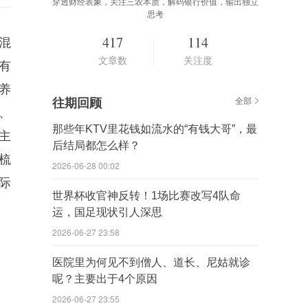
穿透财经表象，关注三农本质，解码银行价值，输出独立
思考
417
114
混
文章数
关注度
有
养
往期回顾
全部
、
那些年KTV里花钱如流水的“有钱大哥”，最
主
后结局都怎么样？
梳
2026-06-28 00:02
际
世界杯收官神反转！1场比赛改写4队命
运，国足现状引人深思
2026-06-27 23:58
医院里为何见不到僧人、道长、尼姑就诊
呢？主要出于4个原因
2026-06-27 23:55