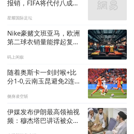
报销，FIFA将代付八成薪
水缓解曼联压力
星耀国际足坛
Nike豪赌文班亚马，欧洲
第二球衣销量能撑起复苏
吗？
码上闲叙
随着奥斯卡一剑封喉+比
分1-0,云南玉昆避免2连
败,成都蓉城7场不胜
侧身凌空斩
伊媒发布伊朗最高领袖视
频：穆杰塔巴讲话被众人
围住