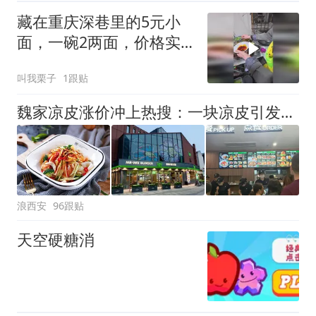
藏在重庆深巷里的5元小
面，一碗2两面，价格实
惠，用料充足
叫我栗子
1跟贴
魏家凉皮涨价冲上热搜：一块凉皮引发的争论，西安食客该怎么选？
浪西安
96跟贴
天空硬糖消