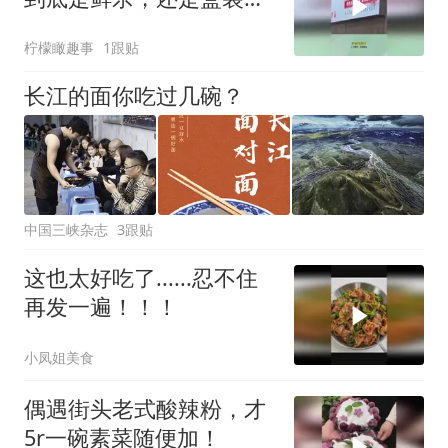
呢！
柠檬瞰趣事
1跟贴
长江的面你吃过几碗？
中国三峡杂志
3跟贴
这也太好吃了......忍不住
再发一遍！！！
小凤姐美食
偶遇街头老式酸辣粉，才
5r一碗素菜随便加！