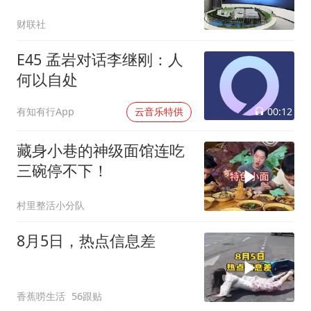
案
财联社
E45 孟岩对话李继刚：人
何以自处
00:12
有知有行App
云音乐特供
藏身小巷的神级面馆连吃
三碗停不下！
村里整活小分队
8月5日，热点信息差
香蕉唠生活
56跟贴