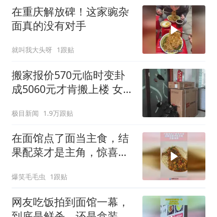
在重庆解放碑！这家豌杂
面真的没有对手
就叫我大头呀
1跟贴
搬家报价570元临时变卦
成5060元才肯搬上楼 女子
傻眼
极目新闻
1.9万跟贴
在面馆点了面当主食，结
果配菜才是主角，惊喜满
满！
爆笑毛毛虫
1跟贴
网友吃饭拍到面馆一幕，
到底是鲜杀，还是盒装的