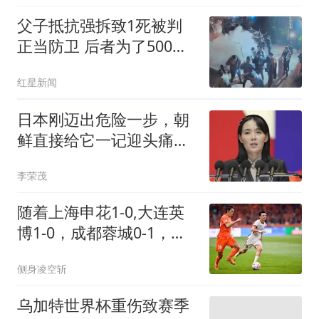
父子抵抗强拆致1死被判
正当防卫 后者为了500块
丢命
红星新闻
日本刚迈出危险一步，朝
鲜直接给它一记迎头痛
击！
李荣茂
随着上海申花1-0,大连英
博1-0，成都蓉城0-1，中
超最新积分榜出炉
侧身凌空斩
乌加特世界杯重伤致赛季