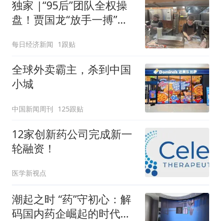
独家 |“95后”团队全权操
盘！贾国龙“放手一搏”鲜
羊赛道
每日经济新闻
1跟贴
全球外卖霸主，杀到中国
小城
中国新闻周刊
125跟贴
12家创新药公司完成新一
轮融资！
医学新视点
潮起之时 “药”守初心：解
码国内药企崛起的时代答