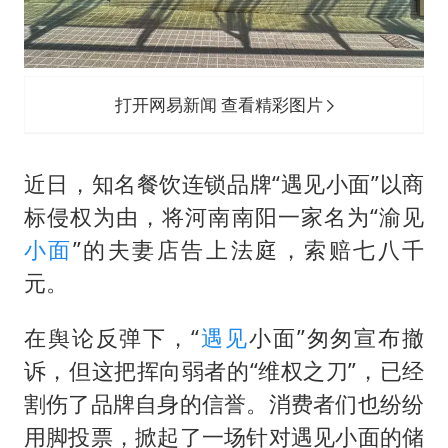
微信又有新功能，你可以“撤回”你的撤回了！
几元成本的AI广告导致千万市值蒸发
酒店回应车内过夜被收150元
打开网易新闻 查看精彩图片
杭州全市有序停课
商场现钱学森巨幅海报 负责人回应
近日，知名餐饮连锁品牌“遇见小面”以商
“不怕六爷挂得多 就怕六爷挂一颗”
标侵权为由，将河南南阳一家名为“渝见
乐享全民健身 共筑健康中国
小面
”的夫妻店告上法庭，索赔七八千
元。
在舆论反弹下，“
遇见
小面”匆匆宣布撤
诉，但这把挥向弱者的“维权之刀”，已经
割伤了品牌自身的信誉。消费者们也纷纷
用脚投票，掀起了一场针对遇见小面的储