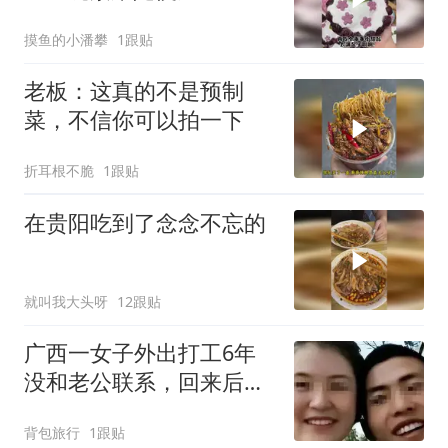
摸鱼的小潘攀
1跟贴
老板：这真的不是预制
菜，不信你可以拍一下
折耳根不脆
1跟贴
在贵阳吃到了念念不忘的
就叫我大头呀
12跟贴
广西一女子外出打工6年
没和老公联系，回来后给
老公50万，谁料，老公却
背包旅行
1跟贴
崩溃大哭：我要的不是钱