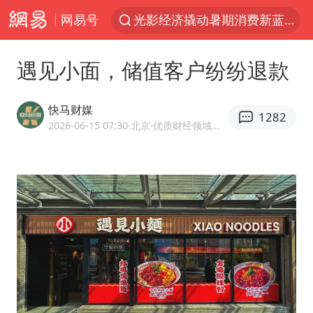
网易号
光影经济撬动暑期消费新蓝海
黄金牛市回来了吗
遇见小面，储值客户纷纷退款
浙江上海等地有大雨或暴雨
新疆优化调整景区内自驾服务费
快马财媒
1282
梁家辉：到内地拍戏不是北上是回归
2026-06-15 07:30
·北京
·优质财经领域创作者
情侣平潭拍日出坠崖1死1伤
上四休三，但降薪1000元，你接受吗？
西湖突现狂风暴雨 游客瞬间被浇透
白海豚将正面袭击贯穿浙江
《欢迎来龙餐馆》口碑
酒店花洒现排泄物住客索赔遭拒