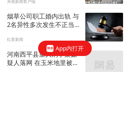
央视新闻客户端
烟草公司职工婚内出轨 与
2名异性多次发生不正当
关系
红星新闻
App内打开
河南西平县重大刑事案嫌
疑人落网 在玉米地里被抓
获
央视新闻
不必填海造岛了！菲律宾
破船赖了27年，中国用
300倍体量反将一军
萧鮖记录风土人情