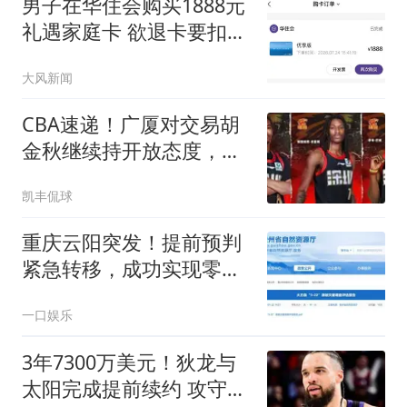
男子在华住会购买1888元
礼遇家庭卡 欲退卡要扣除
99元
大风新闻
CBA速递！广厦对交易胡
金秋继续持开放态度，深
圳官宣三大外援，广东男
凯丰侃球
篮报价比斯利，辽篮小外
已有定数
重庆云阳突发！提前预判
紧急转移，成功实现零人
员伤亡
一口娱乐
3年7300万美元！狄龙与
太阳完成提前续约 攻守兼