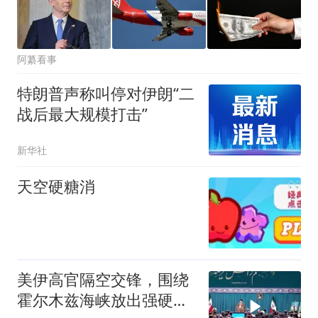
阿纂看事
特朗普声称叫停对伊朗“二
战后最大规模打击”
新华社
天空硬糖消
美伊高官隔空交锋，围绕
霍尔木兹海峡放出强硬表