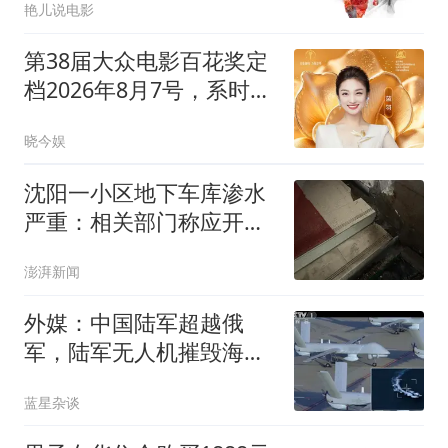
艳儿说电影
第38届大众电影百花奖定
档2026年8月7号，系时隔
64年重回诞生地北京市举
晓今娱
办
沈阳一小区地下车库渗水
严重：相关部门称应开发
商解决，开发商已被吊销
澎湃新闻
执照
外媒：中国陆军超越俄
军，陆军无人机摧毁海上
目标，展现反无人艇能力
蓝星杂谈