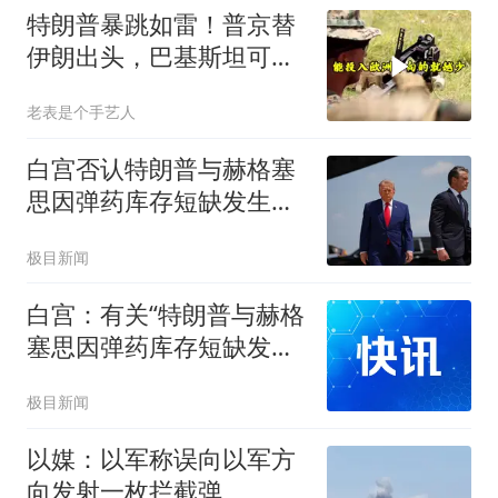
特朗普暴跳如雷！普京替
伊朗出头，巴基斯坦可能
上当
老表是个手艺人
白宫否认特朗普与赫格塞
思因弹药库存短缺发生争
执
极目新闻
白宫：有关“特朗普与赫格
塞思因弹药库存短缺发生
争执”的报道，是“假新闻”
极目新闻
以媒：以军称误向以军方
向发射一枚拦截弹