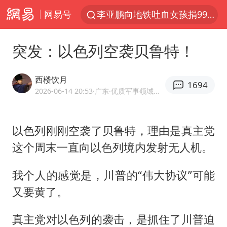
网易号
李亚鹏向地铁吐血女孩捐99999元
被泰航拒载中国乘客：免费改签没兑现
突发：以色列空袭贝鲁特！
台风白海豚可能在浙江登陆
38岁山东财大教授刘海明逝世
西楼饮月
1694
因凡蒂诺首次公开道歉
2026-06-14 20:53
·广东
·优质军事领域创作者
13岁少年白天写作业晚上夜市炒粉
以色列刚刚空袭了
贝鲁特
，理由是真主党
《Monica》填词人黎彼得去世
这个周末一直向以色列境内发射无人机。
FIFA官方支持因凡蒂诺
陕西柞水遭遇暴雨五千余户群众转移
我个人的感觉是，川普的“伟大协议”可能
谷歌首席科学家Jeff Dean离职创业
又要黄了。
人贩子“梅姨”真实姓名曝光
真主党对以色列的袭击，是抓住了川普迫