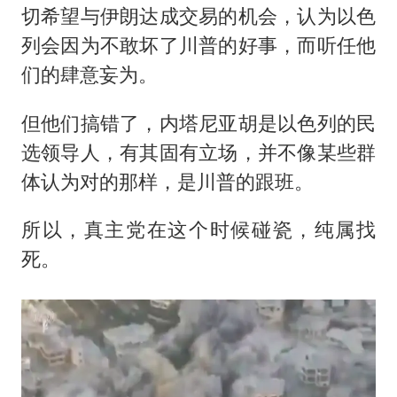
如何把百年大党建设得更加坚强有力
切希望与伊朗达成交易的机会，认为以色
一枚俄导弹都没击落 泽连斯基发声
列会因为不敢坏了川普的好事，而听任他
多专业取消艺考 文化工作者要有文化
们的肆意妄为。
“银行午休1.5小时”留个窗口行不行
但他们搞错了，内塔尼亚胡是以色列的民
41岁女子为鼓励女儿考上985研究生
选领导人，有其固有立场，并不像某些群
总书记关心百姓身边这些民生大事
体认为对的那样，是川普的跟班。
所以，真主党在这个时候碰瓷，纯属找
死。