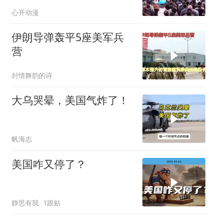
态
心开动漫
伊朗导弹轰平5座美军兵
营
封情舞韵的诗
大乌哭晕，美国气炸了！
帆海志
美国咋又停了？
静思有我
1跟贴