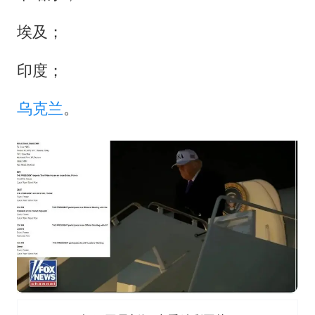
埃及；
印度；
乌克兰
。