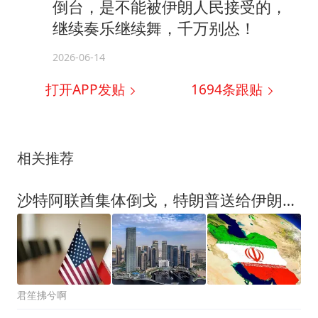
倒台，是不能被伊朗人民接受的，
继续奏乐继续舞，千万别怂！
2026-06-14
打开APP发贴
1694
条跟贴
相关推荐
沙特阿联酋集体倒戈，特朗普送给伊朗最高领袖一句话，伊危险了
君笙拂兮啊