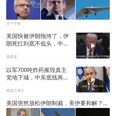
月下守候
美国快被伊朗拖垮了，伊
朗死扛到底不低头，中国
反而迎来新机遇？
温柔度
以军700吨炸药摧毁真主
党地下城，中东底线再突
破
铁血江湖人
美国突然放松伊朗制裁，美伊要和解？别天真，这是一场利益交换