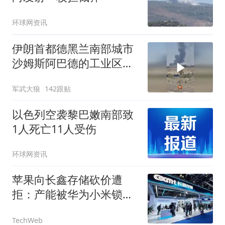
环球网资讯
伊朗首都德黑兰南部城市
沙姆斯阿巴德的工业区被
炸
军武大狼
142跟贴
以色列空袭黎巴嫩南部致
1人死亡11人受伤
环球网资讯
苹果向长鑫存储砍价遭
拒：产能被华为小米锁
死，根本不缺你这一单
TechWeb