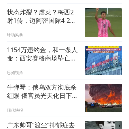
状态炸裂？虐菜？梅西2
射1传，迈阿密国际4-2弱
旅，比赛被迫中断
球场风暴
1154万违约金，和一条人
命：西安赛格商场坠亡事
件背后的合同博弈
思如视角
牛弹琴：俄乌双方彻底杀
红眼 俄官员光天化日下被
暗杀
现代快报
广东帅哥“渡尘”抑郁症去