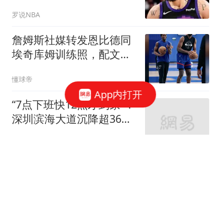
备完美适配布克
罗说NBA
詹姆斯社媒转发恩比德同
埃奇库姆训练照，配文：
相信过程
懂球帝
App内打开
“7点下班快12点才到家”！
深圳滨海大道沉降超36小
时，进展何时公布？拥堵
南方都市报
怎么解？
勇士夺冠概率仅2%！库里
格林科尔达成共识：带着
尊严一起结束生涯
罗说NBA