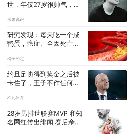
世，年仅27岁很帅气，女
友去世仅2年
米果说识
研究发现：每天吃一个咸
鸭蛋，癌症、全因死亡风
险增加？还能吃吗
橘子约定
约旦足协得到奖金之后被
卡住了，王子不作任何处
理、也不参与其中的事
不凡体育
情，在国际足联里也会引
起轩然大波吧？
28岁男排世联赛MVP 和知
名网红传出绯闻 赛后亲自
做出回应