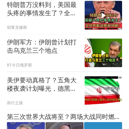
特朗普万没料到，美国最
头疼的事情发生了？全世
界都该感谢伊朗！
胡莱克修斯
伊朗军方：伊朗曾计划打
击乌克兰三个地点
RT今日俄罗斯
美伊要动真格了？五角大
楼夜袭计划曝光，德黑兰
要摸黑过日子
前行之路
第三次世界大战将至？两场大战同时燃烧，只差中国还没下场