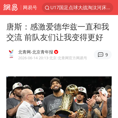
网易号
U17国足点球大战淘汰河床晋级决赛
中巨芯：上半年归母净利润1405.77万元
唐斯：感激爱德华兹一直和我
国乒男单横滨冠军赛全军覆没
交流 前队友们让我变得更好
东航：国内客票提前14天免费退改
四川宜宾高县4.9级地震致1死
北青网-北京青年报
9
日本试射“战斧”导弹，国防部回应
2026-06-14 20:13
·北京
·北青网官方网易号
百花奖开幕式 刘浩存独舞
台风白海豚中心风力增强
广东雷州通报特教老师招聘违规事件
“新疆阿勒泰八月能滑雪”不实
我国外贸延续良好增长态势