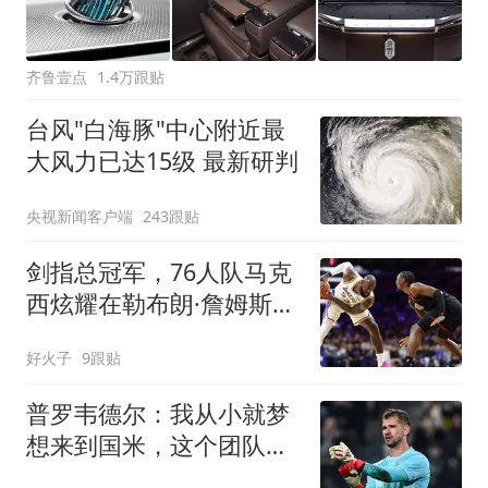
齐鲁壹点
1.4万跟贴
台风"白海豚"中心附近最
大风力已达15级 最新研判
央视新闻客户端
243跟贴
剑指总冠军，76人队马克
西炫耀在勒布朗·詹姆斯之
前到达健身房
好火子
9跟贴
普罗韦德尔：我从小就梦
想来到国米，这个团队很
有凝聚力