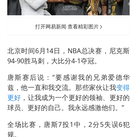
国防部：中国军队坚决反制任何闹海挑衅图谋
今日立秋你咬秋了吗
女儿为争财产堵门阻挠父亲出殡
打开网易新闻 查看精彩图片
欧阳娜娜窦靖童好搭
建筑工人不慎坠落身体被3根钢筋刺穿
北京时间6月14日，NBA总决赛，尼克斯
夯实基础开新局
94-90胜马刺，大比分4-1夺冠。
唐斯赛后说：“要感谢我的兄弟爱德华
兹，他一直和我交流。那些家伙让我
变得
更好
，让我成为一个更好的领袖、更好的
球员、更好的自己。我永远感激他们。”
全场比赛，唐斯7投1中，2分5失误6犯
规。