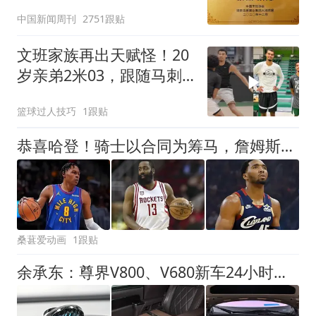
官方回应
中国新闻周刊
2751跟贴
文班家族再出天赋怪！20
岁亲弟2米03，跟随马刺
合练冲NBA
篮球过人技巧
1跟贴
恭喜哈登！骑士以合同为筹马，詹姆斯底薪加盟76人，东部格局生变
桑葚爱动画
1跟贴
余承东：尊界V800、V680新车24小时大定突破3500台