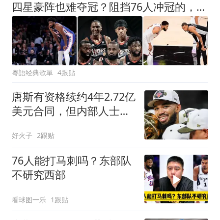
四星豪阵也难夺冠？阻挡76人冲冠的，是三座无法逾越的大山
粵語经典歌單
4跟贴
唐斯有资格续约4年2.72亿
美元合同，但内部人士质
疑尼克斯意愿
好火子
2跟贴
76人能打马刺吗？东部队
不研究西部
看球图一乐
1跟贴