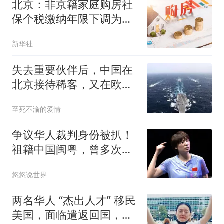
北京：非京籍家庭购房社
保个税缴纳年限下调为一
年
新华社
失去重要伙伴后，中国在
北京接待稀客，又在欧洲
腹地添一块压舱石
至死不渝的爱情
争议华人裁判身份被扒！
祖籍中国闽粤，曾多次做
出对国乒不利判罚
悠悠说世界
两名华人 “杰出人才” 移民
美国，面临遣返回国，公