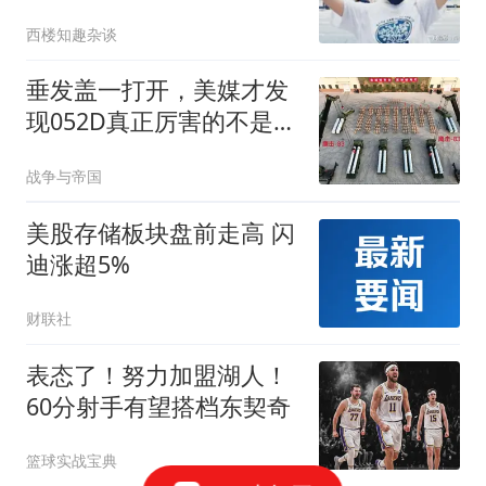
民身份被撤销
西楼知趣杂谈
垂发盖一打开，美媒才发
现052D真正厉害的不是吨
位
战争与帝国
美股存储板块盘前走高 闪
迪涨超5%
财联社
表态了！努力加盟湖人！
60分射手有望搭档东契奇
篮球实战宝典