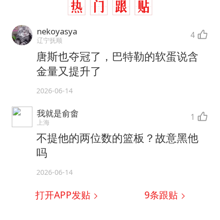
nekoyasya
4
辽宁抚顺
唐斯也夺冠了，巴特勒的软蛋说含
金量又提升了
2026-06-14
我就是俞畬
1
上海
不提他的两位数的篮板？故意黑他
吗
2026-06-14
打开APP发贴
9
条跟贴