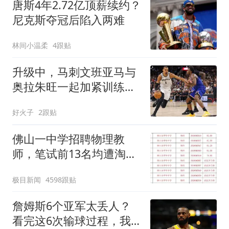
唐斯4年2.72亿顶薪续约？
尼克斯夺冠后陷入两难
林间小温柔
4跟贴
升级中，马刺文班亚马与
奥拉朱旺一起加紧训练，
力求提升自身水平
好火子
2跟贴
佛山一中学招聘物理教
师，笔试前13名均遭淘
汰？教育局：已叫停招
极目新闻
4598跟贴
聘，成立调查组全面核查
詹姆斯6个亚军太丢人？
看完这6次输球过程，我