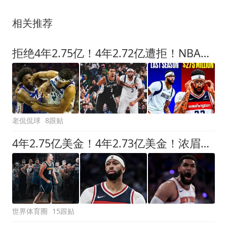
相关推荐
拒绝4年2.75亿！4年2.72亿遭拒！NBA两大天才中锋遇冷，该离开了
老侃侃球
8跟贴
4年2.75亿美金！4年2.73亿美金！浓眉和唐斯都该降薪了
世界体育圈
15跟贴