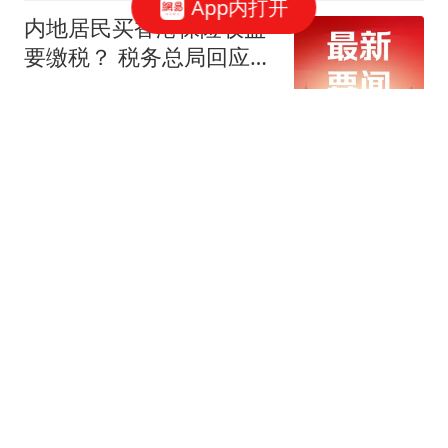
App内打开
内地居民买香港保险收益
要缴税？ 税务总局回应：
并非新政，更不是专门针
每日经济新闻
对香港保险市场，无需过
度解读
森林北36岁身材状态曝
光，汪峰宠爱有理有据
嘴角上翘的弧度
女子称一次性内裤让其颜
面尽失:破了掉地上被同事
看到
极目新闻
男子将外卖员砍成植物人