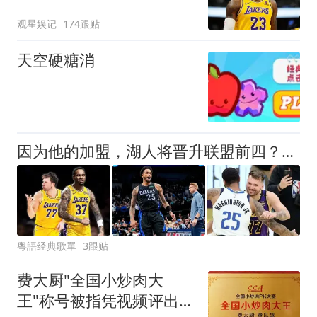
沉默了
观星娱记
174跟贴
天空硬糖消
因为他的加盟，湖人将晋升联盟前四？这媒体人真敢说
粵語经典歌單
3跟贴
费大厨"全国小炒肉大
王"称号被指凭视频评出