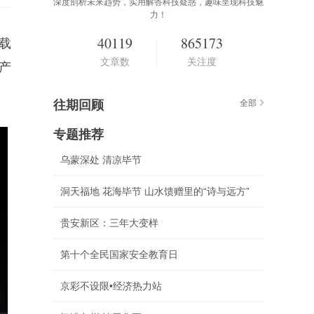
深度剖析未来趋势，实用解答科技疑惑，趣味呈现科技魅
力！
40119
865173
载
文章数
关注度
C产
往期回顾
全部
专题推荐
乌蒙深处 清凉毕节
洞天福地 花海毕节 山水馈赠里的“诗与远方”
贵安新区：三年大变样
第十个全民国家安全教育日
京彩不设限•经济热力站