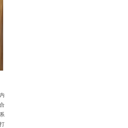
内
合
全系
打