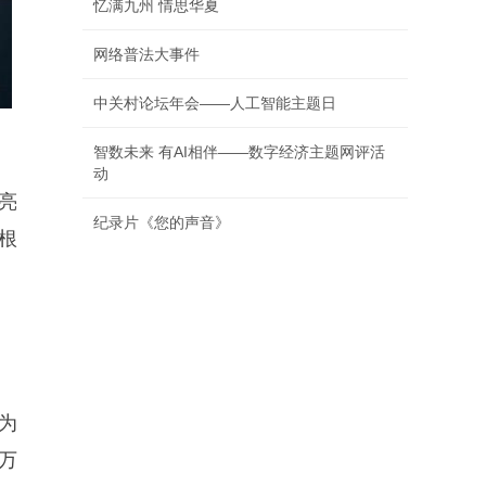
忆满九州 情思华夏
网络普法大事件
中关村论坛年会——人工智能主题日
智数未来 有AI相伴——数字经济主题网评活
动
亮
纪录片《您的声音》
根
为
两万