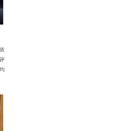
，依
评
以均