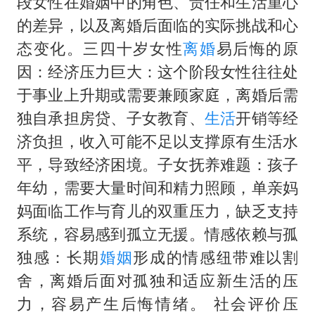
段女性在婚姻中的角色、责任和生活重心
36岁男演员成景区NPC后人气爆棚
的差异，以及离婚后面临的实际挑战和心
全民健身事业高质量发展
态变化。三四十岁女性
离婚
易后悔的原
台当局重金为“台独”织“皇帝新衣”
因：经济压力巨大：这个阶段女性往往处
几元成本的AI广告导致千万市值蒸发
于事业上升期或需要兼顾家庭，离婚后需
老挝国会主席赛宋蓬逝世
独自承担房贷、子女教育、
生活
开销等经
夏日经济乘“热”而上 消费市场向“新”而行
济负担，收入可能不足以支撑原有生活水
乐享全民健身 共筑健康中国
平，导致经济困境。子女抚养难题：孩子
年幼，需要大量时间和精力照顾，单亲妈
妈面临工作与育儿的双重压力，缺乏支持
系统，容易感到孤立无援。情感依赖与孤
独感：长期
婚姻
形成的情感纽带难以割
舍，离婚后面对孤独和适应新生活的压
力，容易产生后悔情绪。 社会评价压