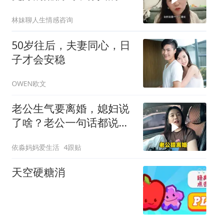
多了
林妹聊人生情感咨询
50岁往后，夫妻同心，日
子才会安稳
OWEN欧文
老公生气要离婚，媳妇说
了啥？老公一句话都说不
出来，立马怂了
依淼妈妈爱生活
4跟贴
天空硬糖消