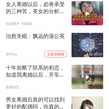
女人离婚以后，必将承受
的三种苦，美女的分析一
针见血！
狂战獠牙
43跟贴
治愈失眠：飘远的蒲公英
00:01
沐宇Uu
云音乐特供
十年前断了联系的初恋，
知道我离婚以后，开车几
百公里非要见一面
落凝综艺
男女离婚后真的可以找到
更好的配偶吗，你真的想