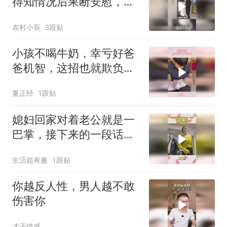
得知情况后果断安慰，没
想到下一秒亮了
农村小辰
3跟贴
小孩不喝牛奶，幸亏好爸
爸机智，这招也就欺负人
家的没文凭
夏正经
1跟贴
媳妇回家对着老公就是一
巴掌，接下来的一段话，
到底谁对谁错
生活超有趣
1跟贴
你越反人性，男人越不敢
伤害你
才子情感