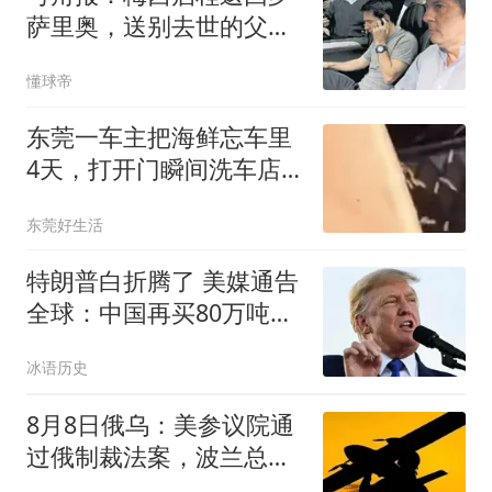
萨里奥，送别去世的父亲
豪尔赫
懂球帝
东莞一车主把海鲜忘车里
4天，打开门瞬间洗车店
老板崩溃：满车都是蛆，
东莞好生活
味道熏得眼睛都是辣的
特朗普白折腾了 美媒通告
全球：中国再买80万吨大
豆
冰语历史
8月8日俄乌：美参议院通
过俄制裁法案，波兰总统
改变对乌态度