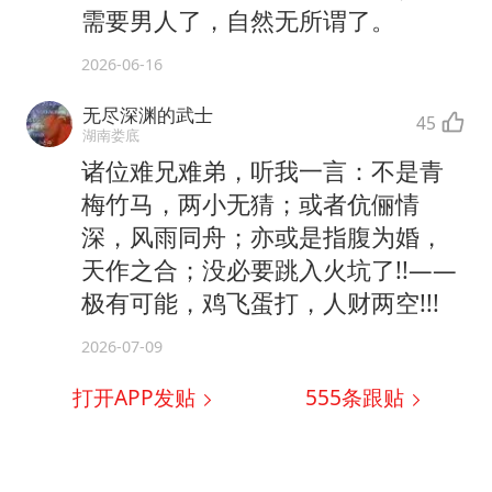
需要男人了，自然无所谓了。
2026-06-16
无尽深渊的武士
45
湖南娄底
诸位难兄难弟，听我一言：不是青
梅竹马，两小无猜；或者伉俪情
深，风雨同舟；亦或是指腹为婚，
天作之合；没必要跳入火坑了!!——
极有可能，鸡飞蛋打，人财两空!!!
2026-07-09
打开APP发贴
555
条跟贴