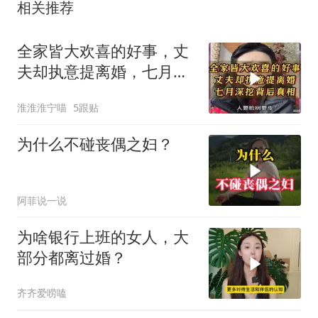
相关推荐
全家皆大欢喜的好事，丈
夫却执意提离婚，七月深
挖背后真相
淮淮淮宁喵
5跟贴
为什么不碰丧偶之妇？
阿菲说一说
为啥银行上班的女人，大
部分都离过婚？
齐齐爱唠嗑