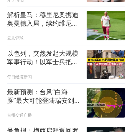
解析皇马：穆里尼奥携迪
奥曼德入局，续约维尼修
斯铺就反击复兴路
云儿评球
以色列，突然发起大规模
军事行动！以军士兵把枪
口对准中国记者
每日经济新闻
最新预测：台风“白海
豚”最大可能登陆瑞安到三
门一带沿海！浙江多地发
台州交通广播
布山洪红色预警
号角报：梅西启程返回罗