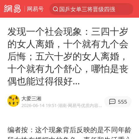
网易号
光影经济撬动暑期消费新蓝海
马克·艾伦退出斯诺克中国公开赛
发现一个社会现象：三四十岁
微信又有新功能，你可以“撤回”你的撤回了！
的女人离婚，十个就有九个会
新疆优化调整景区内自驾服务费
后悔；五六十岁的女人离婚，
上四休三，但降薪1000元，你接受吗？
十个就有九个舒心，哪怕是丧
情侣平潭拍日出坠崖1死1伤
偶也能过得很好…
央视新主播李秋莹孙亚鹏亮相
酒店回应车内过夜被收150元
大爱三湘
555
黄金牛市回来了吗
2026-06-14 19:51
·湖南
·网易号优质内容创作者
杭州全市有序停课
商场现钱学森巨幅海报 负责人回应
编者按：这个现象背后反映的是不同年龄