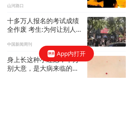
山河路口
十多万人报名的考试成绩
全作废 考生:为何让别人
买单
中国新闻周刊
App内打开
身上长这种小红痣，千万
别大意，是大病来临的征
兆？告诉你真相
岐黄传人孙大夫
曼联vs巴黎：芒特、姆伯
莫、马兹拉维出战，巴黎
首发暂未公布
懂球帝