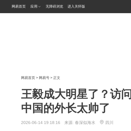
网易首页
应用
无障碍浏览
进入关怀版
网易首页
>
网易号
> 正文
王毅成大明星了？访
中国的外长太帅了
2026-06-14 19:18:16 来源:
春深似海水
四川