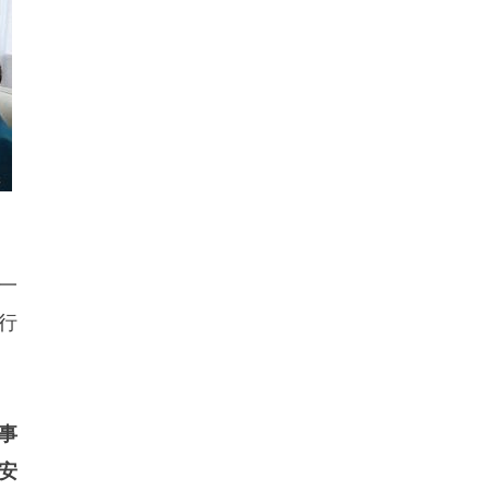
一
行
事
安