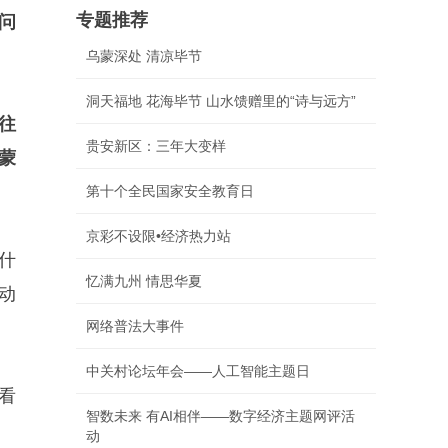
专题推荐
问
乌蒙深处 清凉毕节
洞天福地 花海毕节 山水馈赠里的“诗与远方”
往
贵安新区：三年大变样
蒙
第十个全民国家安全教育日
京彩不设限•经济热力站
什
忆满九州 情思华夏
动
网络普法大事件
中关村论坛年会——人工智能主题日
看
智数未来 有AI相伴——数字经济主题网评活
动