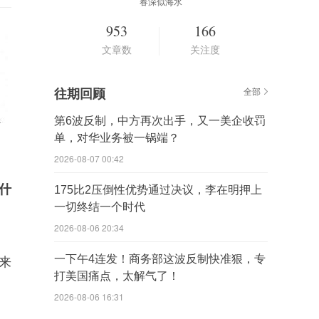
春深似海水
953
166
文章数
关注度
往期回顾
全部
第6波反制，中方再次出手，又一美企收罚
单，对华业务被一锅端？
2026-08-07 00:42
什
175比2压倒性优势通过决议，李在明押上
一切终结一个时代
2026-08-06 20:34
一下午4连发！商务部这波反制快准狠，专
来
打美国痛点，太解气了！
2026-08-06 16:31