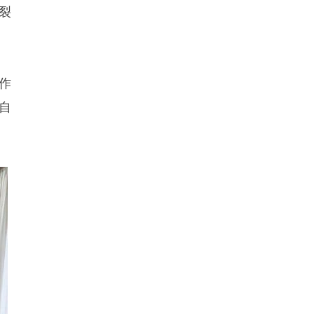
裂
作
自