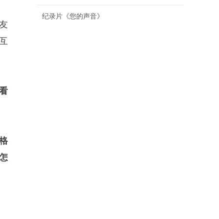
纪录片《您的声音》
友
互
看
格
怎