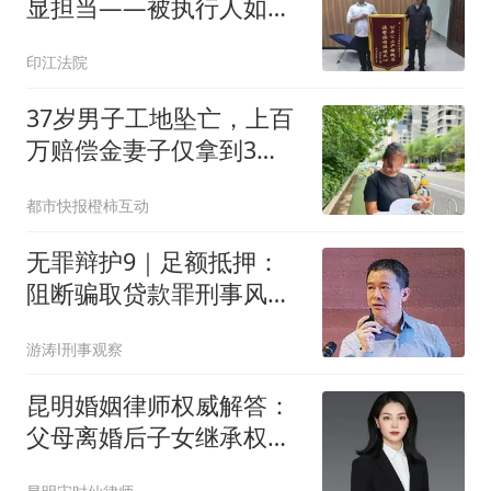
显担当——被执行人如约
清偿债务送锦旗致谢
印江法院
37岁男子工地坠亡，上百
万赔偿金妻子仅拿到3
万：公公转移钱款辩称“替
都市快报橙柿互动
儿还了外债”，亲属称“钱
可能被烧了”，女方已报
无罪辩护9｜足额抵押：
警，法院介入核查
阻断骗取贷款罪刑事风险
的坚固盾牌
游涛l刑事观察
昆明婚姻律师权威解答：
父母离婚后子女继承权会
受影响吗？