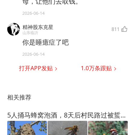
母，让他们去取钱。
2026-06-14
精神股东克星
811
山东临沂
你是睡癔症了吧
2026-06-14
打开APP发贴
1.0万
条跟贴
相关推荐
5人捅马蜂窝泡酒，8天后村民路过被蜇死，法院：捅蜂窝者担责30%！