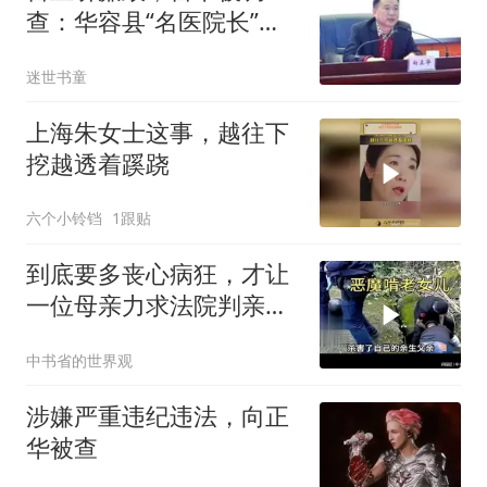
查：华容县“名医院长”向
正华的“双面人生”演砸了
迷世书童
上海朱女士这事，越往下
挖越透着蹊跷
六个小铃铛
1跟贴
到底要多丧心病狂，才让
一位母亲力求法院判亲女
儿死刑
中书省的世界观
涉嫌严重违纪违法，向正
华被查