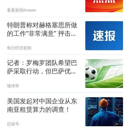
看看新闻Knews
特朗普称对赫格塞思所做
的工作“非常满意” 抨击
《华盛顿邮报》报道假新
每日经济新闻
闻是叛国
记者：罗梅罗团队希望巴
萨采取行动，但巴萨优先
目标是罗德里
懂球帝
美国发起对中国企业从东
南亚租赁算力的调查！
赶碳号