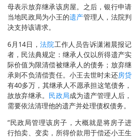
国防部：坚决反制任何闹海挑衅图谋
母表示放弃继承该房屋。之后，银行申请
胡彦斌获《歌手2026》歌王
当地民政局为小王的
遗产
管理人，法院判
秋天的第一杯奶茶到底有多火
决支持该请求。
38岁演员求职万岁山NPC成功
6月14日，
法院
工作人员告诉潇湘晨报记
“今天得有40℃了吧 为啥还不预警”
者，民法典规定：继承人仅以所得遗产实
百花奖开幕式
际价值为限清偿被继承人的债务；放弃继
我国外贸延续良好增长态势
承则不负清偿责任。小王去世时未还
房贷
夯实基础开新局
有40多万，其继承人不愿承担这笔债务，
故放弃继承。
民政局
成为遗产管理人后，
需要依法清理他的遗产并处理债权债务。
“民政局管理该房子，大概就是将房子进
行拍卖、变卖，所得价款用于偿还小王生