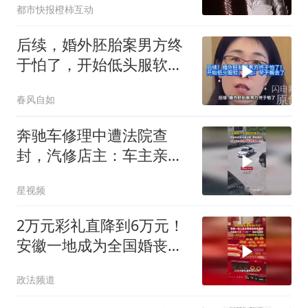
都市快报橙柿互动
后续，婚外胚胎案男方终
于怕了，开始低头服软，
网友：早干嘛去了
春风自如
奔驰车修理中遭法院查
封，汽修店主：车主亲戚
送来修，维修费几千
星视频
2万元彩礼直降到6万元！
安徽一地成为全国婚丧习
俗改革典型
政法频道