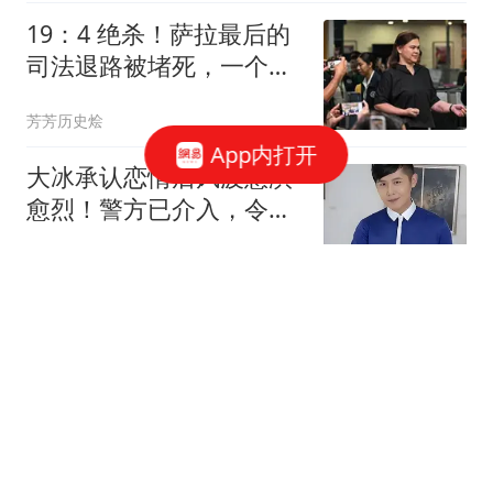
19：4 绝杀！萨拉最后的
司法退路被堵死，一个日
期让控方当场社死
芳芳历史烩
App内打开
大冰承认恋情后风波愈演
愈烈！警方已介入，令人
担心的事还是发生
大眼妹妹
6个小仙女凑1000万开’全
女酒吧’,合拍视频宣传一看
酒水单和价格把网友笑疯
不二表姐
女篮胜尼日利亚发布会！