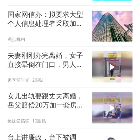
国家网信办：拟要求大型
个人信息处理者采取加密
等措施 不得过度收集
观点机构
夫妻刚刚办完离婚，女子
直接晕倒在门口，男人竟
然头也不回
趣享笑时光
2跟贴
女儿出轨要跟丈夫离婚，
岳父赔偿20万加一套房，
豪言：拿钱离开我女儿！
迷妹爱搞笑
10跟贴
台上讲廉政，台下被调