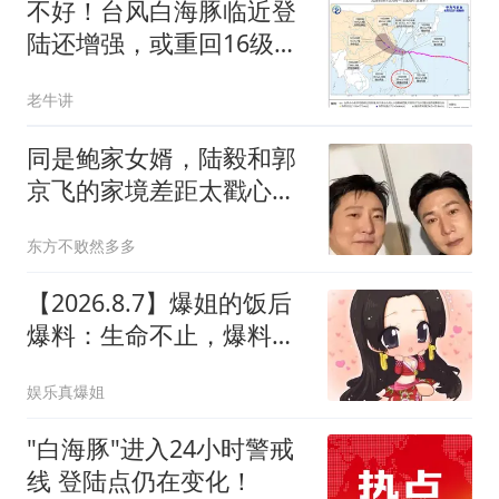
不好！台风白海豚临近登
陆还增强，或重回16级，
特大暴雨确定要来
老牛讲
同是鲍家女婿，陆毅和郭
京飞的家境差距太戳心：
一个飞行员之子，一个工
东方不败然多多
人之子
【2026.8.7】爆姐的饭后
爆料：生命不止，爆料不
息！
娱乐真爆姐
"白海豚"进入24小时警戒
线 登陆点仍在变化！