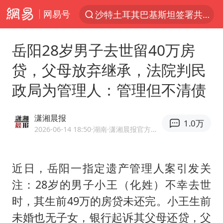
网易号
沙特土耳其巴基斯坦签署共同防务协议
“电影+”如何激发千亿级消费新活力？
岳阳28岁男子去世留40万房
泉州市委书记张毅恭被查
贷，父母放弃继承，法院判民
台风白海豚已进入24小时警戒线
政局为管理人：管理但不清债
全球首个长时储能一体化产业园量产
台风白海豚或吞并鲸鱼 登陆地点更新
潇湘晨报
1.0万
四川宜宾市高县4.9级地震致1人死亡
2026-06-14 18:50
·湖南
·潇湘晨报官方网易号
名创优品回应女子吐槽内裤质量差
中巨芯：上半年归母净利润1405.77万元
近日，岳阳一指定遗产管理人案引发关
注：28岁的男子小王（化姓）不幸去世
中国女篮70-67险胜尼日利亚女篮
时，其生前49万的房贷未还完。小王生前
U17国足点球大战淘汰河床晋级决赛
未婚也无子女，银行起诉其父母还贷，父