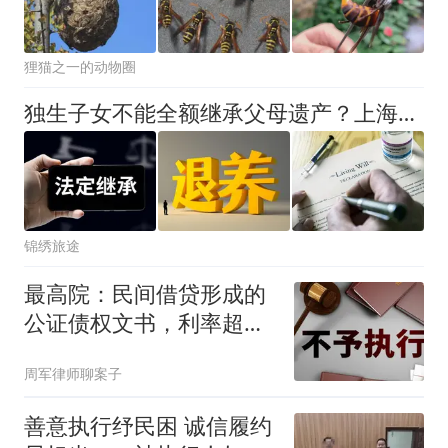
狸猫之一的动物圈
独生子女不能全额继承父母遗产？上海案例：800万房产只拿到1/3
锦绣旅途
最高院：民间借贷形成的
公证债权文书，利率超上
限部分不执行！
周军律师聊案子
善意执行纾民困 诚信履约