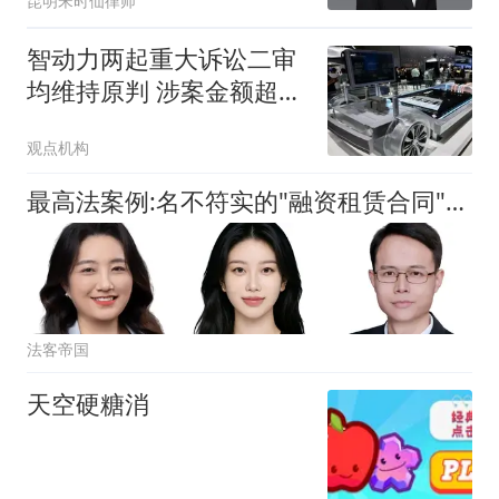
昆明宋时仙律师
智动力两起重大诉讼二审
均维持原判 涉案金额超
2.5亿元
观点机构
最高法案例:名不符实的"融资租赁合同"的认定标准
法客帝国
天空硬糖消