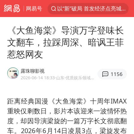
网易号
以“新”破局 首发经济点亮城市消费活力
台风白海豚影响中国已成定局
《大鱼海棠》导演万字登味长
中方回应是否开采太平洋海底稀土资源
文翻车，拉踩周深、暗讽王菲
昆明石林火把节
惹怒网友
外交部发言人就广岛核爆81周年等答记者问
我国编制完成新版全月地质图
露珠聊影视
1156
胡塞武装袭扰红海航运行动升级
2026-06-14 18:33
·山东
·优质娱乐领域创作者
郑国霖回应去景区上班被保安拦下
80后女柜员逆袭成4200亿银行副行长
距离经典国漫《
大鱼海棠
》十周年IMAX
重映仅剩数日，影片本该迎来一波情怀热
感觉全东北都在等7号
度，却因导演梁旋的一篇万字长文彻底翻
扎哈罗娃批广岛市长不提美国原子弹
车。2026年6月14日凌晨3点，梁旋发布