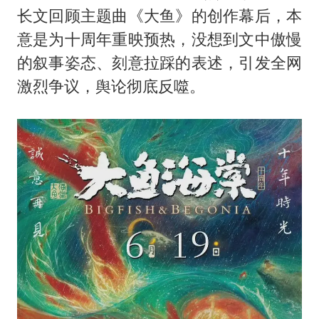
泰国一女公务员妆容引争议 本人回应
长文回顾主题曲《大鱼》的创作幕后，本
多地要求领导干部带头休假
意是为十周年重映预热，没想到文中傲慢
女子利用漏洞0元薅走3000多件家电
的叙事姿态、刻意拉踩的表述，引发全网
村民谈“梅姨”：叫的其实是“媒姨”
激烈争议，舆论彻底反噬。
关之琳否认与27岁模特的恋情
把党建设得更加坚强有力
奋进开新局 实干挑大梁