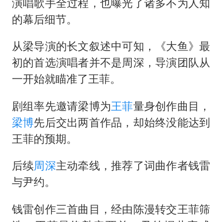
演唱歌手全过程，也曝光了诸多不为人知
的幕后细节。
从梁导演的长文叙述中可知，《大鱼》最
初的首选演唱者并不是周深，导演团队从
一开始就瞄准了王菲。
剧组率先邀请梁博为
王菲
量身创作曲目，
梁博
先后交出两首作品，却始终没能达到
王菲的预期。
后续
周深
主动牵线，推荐了词曲作者钱雷
与尹约。
钱雷创作三首曲目，经由陈漫转交王菲筛