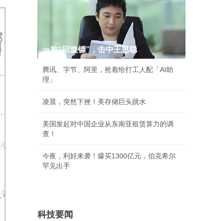
一枚“回旋镖”，击中王思聪
腾讯、字节、阿里，抢着给打工人配「AI助
理」
凌晨，突然下挫！美存储巨头跳水
美国发起对中国企业从东南亚租赁算力的调
查！
今夜，利好来袭！爆买1300亿元，伯克希尔
罕见出手
科技要闻