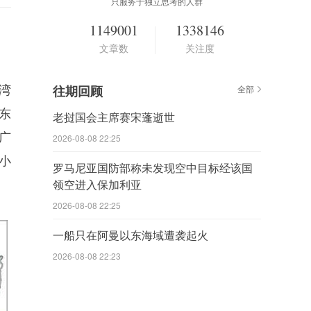
只服务于独立思考的人群
1149001
1338146
文章数
关注度
湾
往期回顾
全部
东
老挝国会主席赛宋蓬逝世
广
2026-08-08 22:25
小
罗马尼亚国防部称未发现空中目标经该国
领空进入保加利亚
2026-08-08 22:25
一船只在阿曼以东海域遭袭起火
2026-08-08 22:23