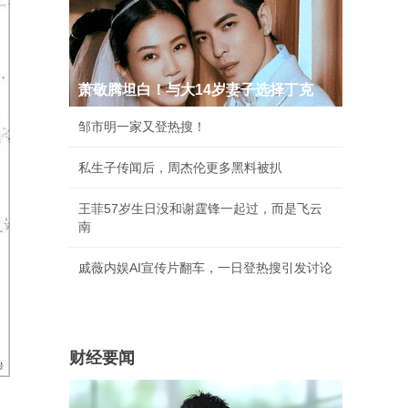
萧敬腾坦白！与大14岁妻子选择丁克
邹市明一家又登热搜！
私生子传闻后，周杰伦更多黑料被扒
王菲57岁生日没和谢霆锋一起过，而是飞云
南
戚薇内娱AI宣传片翻车，一日登热搜引发讨论
财经要闻