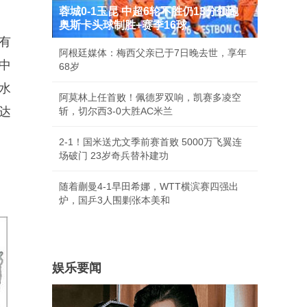
蓉城0-1玉昆 中超6轮不胜仍13分领跑
奥斯卡头球制胜+赛季16球
有
阿根廷媒体：梅西父亲已于7日晚去世，享年
中
68岁
水
阿莫林上任首败！佩德罗双响，凯赛多凌空
达
斩，切尔西3-0大胜AC米兰
2-1！国米送尤文季前赛首败 5000万飞翼连
场破门 23岁奇兵替补建功
随着蒯曼4-1早田希娜，WTT横滨赛四强出
炉，国乒3人围剿张本美和
娱乐要闻