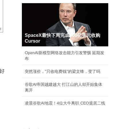
SpaceX最快下周完成600亿美元收购
Cursor
OpenAI新模型网络攻击能力引发警惕 延期发
布
好
突然涨价，"只收电费钱"的梁文锋，变了吗
谷歌AI帝国越建越大 打江山的人却开始集体
离开
凌晨谷歌AI地震！4位大牛离职 CEO退居二线