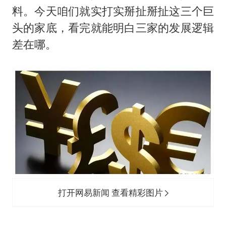
男子结婚8年3个女儿都不是亲生
料。今天咱们就实打实掰扯掰扯这三个巨
面对面丨蔡磊：与渐冻症抗争 纵使不敌 也不屈服
头的家底，看完就能明白三家的发展逻辑
5万小车卖不动 微型代步车集体遇冷
差在哪。
手机真会“偷听”我们说话吗
梅婷12岁女儿百花奖发言
加沙约14万栋建筑被完全摧毁
从科技创新看开局起步的时与势
打开网易新闻 查看精彩图片