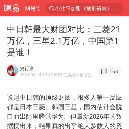
网易号
台风“白海豚”登陆 各地各部门全力应对
白海豚雨量超越利奇马、巴威
中日韩最大财团对比：三菱21
人形机器人第一股
万亿，三星2.1万亿，中国第1
多地银行上调存款利率
是谁！
上海地铁4条线路全线停运
白海豚路径图
史行途
153
宇树申购 中一签有望赚20万元
2026-06-14 17:47
·河南
·优质娱乐领域创作者
NBA传奇教练老尼尔森去世
武汉3名城管协管员殴打摊主被刑拘
说起中日韩的顶级财团，很多人第一反应
都是日本三菱、韩国三星，国内估计会脱
4.2平卫生间补漏注胶花1.55万
口而出阿里腾讯华为。但最新2026年的数
律师谈贾冰私人饭局被偷拍
据摆出来，结果真的出乎绝大多数人的意