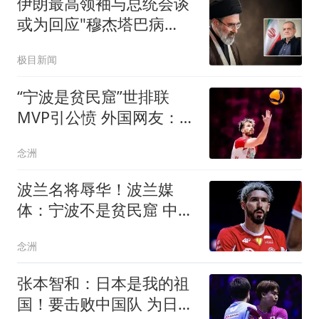
伊朗最高领袖与总统会谈
或为回应"穆杰塔巴病
危"报道
极目新闻
“宁波是贫民窟”世排联
MVP引公愤 外国网友：中
国远比波兰富裕
念洲
波兰名将辱华！波兰媒
体：宁波不是贫民窟 中国
人不可能原谅他
念洲
张本智和：日本是我的祖
国！要击败中国队 为日本