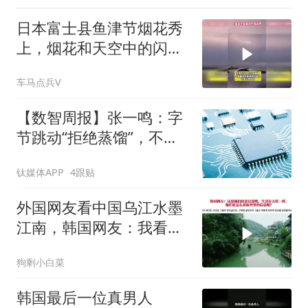
日本富士县鱼津节烟花秀
上，烟花和天空中的闪电
相遇
车马点兵V
【数智周报】张一鸣：字
节跳动“拒绝蒸馏”，不用
别人输出换榜单排名；三
钛媒体APP
4跟贴
星发布下一代AI存储路线
图，展示zHBM和400层以
外国网友看中国乌江水墨
上V10 NAND技术
江南，韩国网友：我看见
了中国落后的一面
狗剩小白菜
韩国最后一位真男人