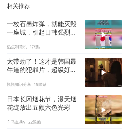
相关推荐
一枚石墨炸弹，就能灭毁
一座城，引起日韩强烈反
应！
热点制造机
1跟贴
太带劲了！这才是韩国最
牛逼的犯罪片，超级好
看，人不能太贪！
悦悦知识分享
19跟贴
日本长冈烟花节，漫天烟
花绽放出五颜六色光彩
车马点兵V
22跟贴