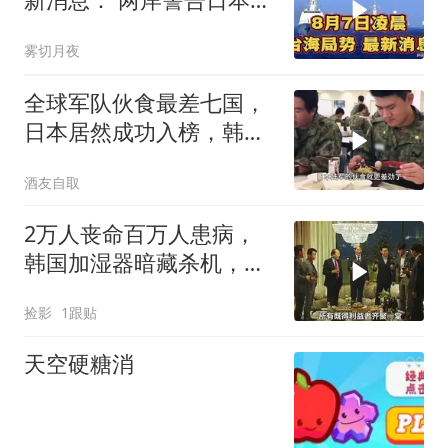
别碰台海红线！
雾切月夜
全球军队伙食最差七国，
日本居然成功入榜，韩国
印度刷新下限
酒友自取
2万人丧命百万人患病，
韩国加湿器暗藏杀机，改
编电影揭秘真相
捡影
1跟贴
天空硬糖消