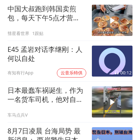
中国大叔跑到韩国卖煎
包，每天下午5点才营
业，直言月赚5万很满足
彗星看世界
1跟贴
E45 孟岩对话李继刚：人
何以自处
00:12
有知有行App
云音乐特供
日本最蠢车祸诞生，作为
一名货车司机，他对自己
拉的货物没点数吗
车马点兵V
8月7日凌晨 台海局势 最
新消息： 两岸警告日本，