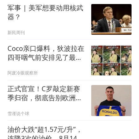
军事 | 美军想要动用核武
器？
新民周刊
Coco亲口爆料，狄波拉在
四哥咽气前安排见了最该
见的人，这事没她根本办
阿废冷眼观察所
不成
正式官宣！C罗敲定新赛
季归宿，彻底告别欧洲主
流联赛，新篇章！
雪谨说个球
油价大跌“超1.57元/升”，
连降3次的油价，8月14日