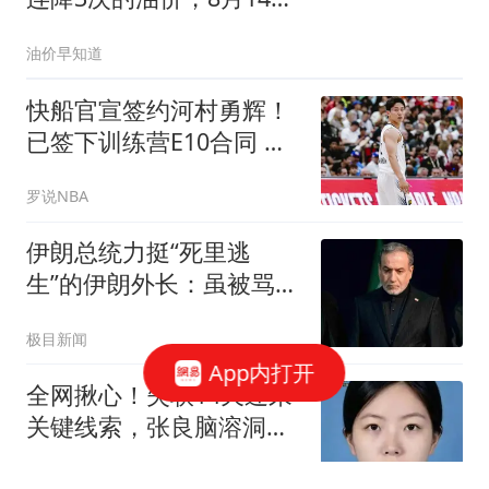
或再大降，今年第5次“超
油价早知道
500元/吨”大跌中！
快船官宣签约河村勇辉！
已签下训练营E10合同 预
计将出战季前赛
罗说NBA
伊朗总统力挺“死里逃
生”的伊朗外长：虽被骂卖
国贼、被扔石块，他仍在
极目新闻
夜以继日工作
App内打开
全网揪心！失联14天迎来
关键线索，张良脑溶洞成
最后希望
小虎新车推荐员