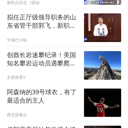
新热点百态
1跟贴
它弄丢了！
拟任正厅级领导职务的山
东省管干部郭飞，新职明
确！济南市管正职胡金
牛锅巴小钒
良，正式履新！
创酋长岩速攀纪录！美国
知名攀岩运动员遇攀爬事
故去世，年仅30岁
全景体育V
阿森纳的39号球衣，有了
最适合的主人
西北望看台