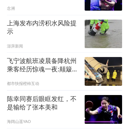
夺得亚运会金牌
念洲
上海发布内涝积水风险提
示
澎湃新闻
飞宁波航班凌晨备降杭州
乘客经历惊魂一夜:颠簸1
小时
都市快报橙柿互动
陈幸同赛后眼眶发红，不
是输给了张本美和
海阔山遥YAO