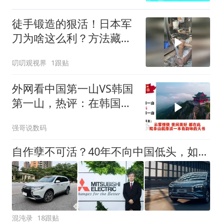
徒手锻造的狠活！日本军
刀为啥这么利？方法藏着
巧思
叨叨观视界
1跟贴
外网看中国第一山VS韩国
第一山，热评：在韩国土
堆也算山？
强哥说数码
自作孽不可活？40年不向中国低头，如今停产、裁员，落得一地鸡毛
混沌录
18跟贴