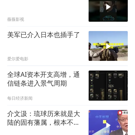
薇薇影视
美军已介入日本也插手了
爱尔爱电影
全球AI资本开支高增，通
信链条进入景气周期
每日经济新闻
介文汲：琉球历来就是大
陆的固有藩属，根本不是
日本的领土，是李鸿章把