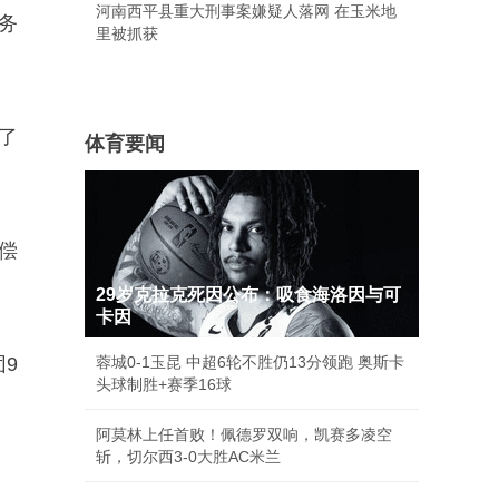
河南西平县重大刑事案嫌疑人落网 在玉米地
务
里被抓获
了
体育要闻
偿
29岁克拉克死因公布：吸食海洛因与可
卡因
9
蓉城0-1玉昆 中超6轮不胜仍13分领跑 奥斯卡
头球制胜+赛季16球
阿莫林上任首败！佩德罗双响，凯赛多凌空
斩，切尔西3-0大胜AC米兰