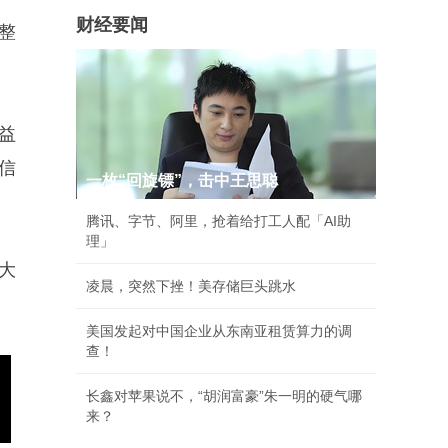
财经要闻
重整
权益
信
一枚“回旋镖”，击中王思聪
腾讯、字节、阿里，抢着给打工人配「AI助
理」
大
凌晨，突然下挫！美存储巨头跳水
美国发起对中国企业从东南亚租赁算力的调
查！
长鑫对苹果说不，“胡润富豪”朱一明的硬气哪
来？