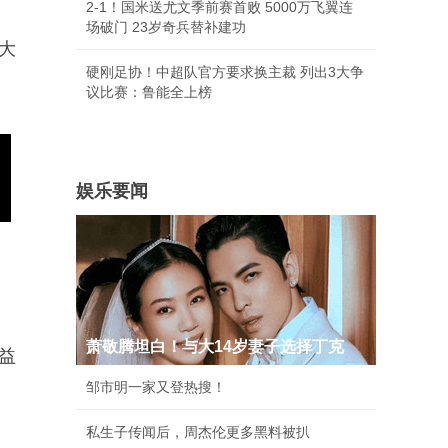
2-1！国米送尤文季前赛首败 5000万飞翼连
场破门 23岁奇兵替补建功
大
硬刚足协！中超队官方要求换主裁 列出3大争
议比赛：鲁能全上榜
娱乐要闻
萧敬腾坦白！与大14岁妻子选择丁克
益
邹市明一家又登热搜！
私生子传闻后，周杰伦更多黑料被扒