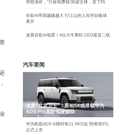
突然涨价，"只收电费钱"的梁文锋，变了吗
谷歌AI帝国越建越大 打江山的人却开始集体
离开
凌晨谷歌AI地震！4位大牛离职 CEO退居二线
资
汽车要闻
还
，
这是"北京卫士"！星钽5X或搭载华为
ADS Pro高阶驾驶辅助
业
华为乾崑ADS 5/限时售21.99万起 阿维塔07L
正式上市