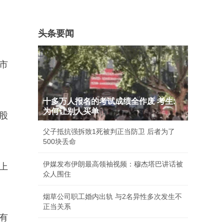
头条要闻
市
十多万人报名的考试成绩全作废 考生:
为何让别人买单
股
父子抵抗强拆致1死被判正当防卫 后者为了
500块丢命
伊媒发布伊朗最高领袖视频：穆杰塔巴讲话被
上
众人围住
烟草公司职工婚内出轨 与2名异性多次发生不
正当关系
有