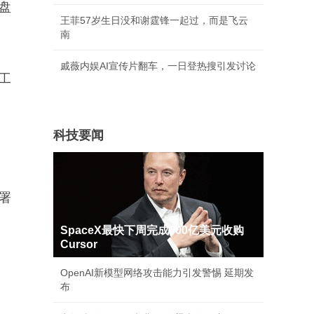
盘
王菲57岁生日没和谢霆锋一起过，而是飞云
南
戚薇内娱AI宣传片翻车，一日登热搜引发讨论
工
科技要闻
署
SpaceX最快下周完成600亿美元收购
Cursor
OpenAI新模型网络攻击能力引发警惕 延期发
布