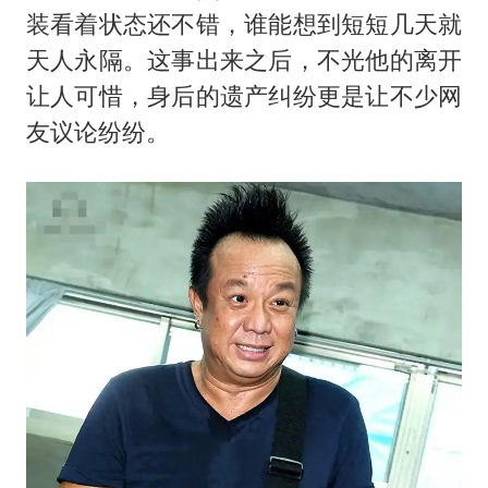
国乒连续两站无缘冠军
装看着状态还不错，谁能想到短短几天就
上海地铁4条线路全线停运
天人永隔。这事出来之后，不光他的离开
5万小车卖不动 微型代步车集体遇冷
让人可惜，身后的遗产纠纷更是让不少网
周星驰妈妈现身香港首映礼
友议论纷纷。
湖北启动重大气象灾害三级应急响应
大疆错失宇树
白海豚路径图
从科技创新看开局起步的时与势