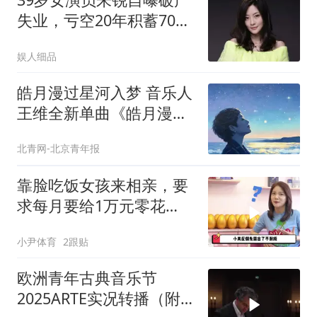
失业，亏空20年积蓄70
万，靠年迈母亲接济
娱人细品
皓月漫过星河入梦 音乐人
王维全新单曲《皓月漫过
星河梦》温情发布
北青网-北京青年报
靠脸吃饭女孩来相亲，要
求每月要给1万元零花
钱，月供不上就分手
小尹体育
2跟贴
欧洲青年古典音乐节
2025ARTE实况转播（附