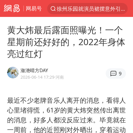
网易号
徐州乐园就演员裙摆意外引燃致歉
台风“白海豚”登陆 各地各部门全力应对
黄大炜最后露面照曝光！一个
贾冰私人饭局被偷拍
星期前还好好的，2022年身体
路虎卫士110 HSE限时降价
亮过红灯
我国发现稀散金属独立新矿物——乌斯河锗矿
上海鼓励居家办公
潋滟晴方DAY
9
部分银行上调存款利率
2026-06-14 17:29
·河南
小沈阳加盟《披荆斩棘》
新疆生产建设兵团生态环境局原局长被查
最近不少老牌音乐人离开的消息，看得人
心里堵得慌，61岁的
黄大炜
突然传出离世
朱一龙的鼻子怎么了
的消息，好多人都没反应过来。毕竟就在
4.2平卫生间补漏注胶花1.55万
一周前，他的近照刚对外晒出，穿着运动