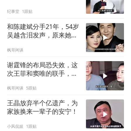
与壮硕男子一同回家
纪事堂
1跟贴
和陈建斌分手21年，54岁
吴越含泪发声，原来她和
黄渤是同类
枫哥闲谈
谢霆锋的布局恐失效，这
次王菲和窦唯的联手，给
离异夫妻上了一课
枫哥闲谈
5跟贴
王晶放弃半个亿遗产，为
家族换来一辈子的安宁！
小风侃娱
1跟贴