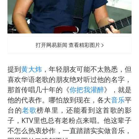
打开网易新闻 查看精彩图片
提到
黄大炜
，年轻朋友可能不太熟悉，但
喜欢华语老歌的朋友绝对听过他的名字，
那首传唱几十年的《
你把我灌醉
》，就是
他的代表作。哪怕放到现在，各大
音乐
平
台的
老歌
榜单里，还能看到这首歌的影
子，KTV里也总有老粉点来唱。他这辈子
不怎么热衷炒作，一直踏踏实实做音乐，