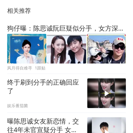
相关推荐
狗仔曝：陈思诚阮巨疑似分手，女方深夜与神秘男子聚餐后同回住处
风月得自难寻
1跟贴
终于刷到分手的正确回应
了
娱乐番茄菌
曝陈思诚女友新恋情，交
往4年未官宣疑分手 女方