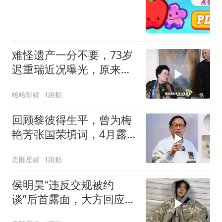
难怪遗产一分不要，73岁
迟重瑞近况曝光，原来他
已过上另一种人
哈哈影娱
1跟贴
回顾黎彼得生平，曾为梅
艳芳张国荣填词，4月露
面身形消瘦一大圈
贵圈星娱
1跟贴
侯明昊“违反交规被约
谈”后首露面，大方回应，
希望粉丝遵守交规