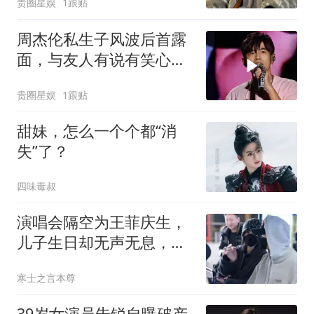
贵圈星娱
1跟贴
周杰伦私生子风波后首露
面，与友人有说有笑心情
好，状态不受影响
贵圈星娱
1跟贴
甜妹，怎么一个个都“消
失”了？
四味毒叔
演唱会隔空为王菲庆生，
儿子生日却无声无息，谢
霆锋的偏爱油腻不
寒士之言本尊
39岁女演员朱锐自曝破产