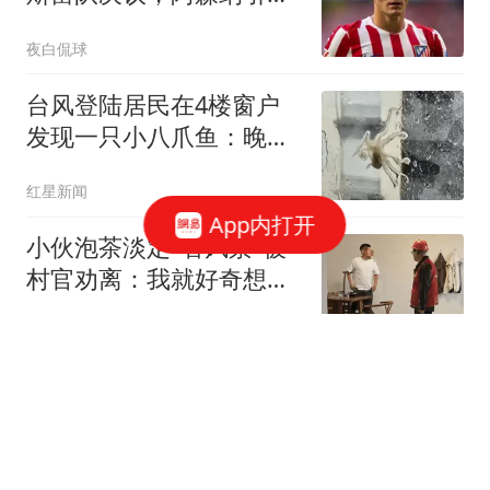
希望再度落空
夜白侃球
台风登陆居民在4楼窗户
发现一只小八爪鱼：晚上
已吃掉
红星新闻
App内打开
小伙泡茶淡定"看风景"被
村官劝离：我就好奇想看
台风
极目新闻
媒体：美军高官特别想访
华 曾将中国列为美国最大
威胁
新民周刊