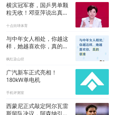
横滨冠军赛，国乒男单颗
粒无收！邓亚萍说出真
相，我们真的误会了
十点街球体育
与中年女人相处，你越这
样，她越喜欢你，真的很
准
枫红染山径
广汽新车正式亮相！
180kW单电机
手机评测室
西蒙尼正式敲定阿尔瓦雷
斯留队决议，阿森纳引援