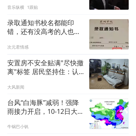
节目单）
音乐纵横
1跟贴
录取通知书校名都能印
错，还有没高考的人也收
到了，大学这张纸到底有
次元君情感
多水
安置房不安全贴满"尽快撤
离"标签 居民坚持住：认
命了
大风新闻
台风“白海豚”减弱！强降
雨接力开启，10-12日大
雨暴雨分布如下
牛锅巴小钒