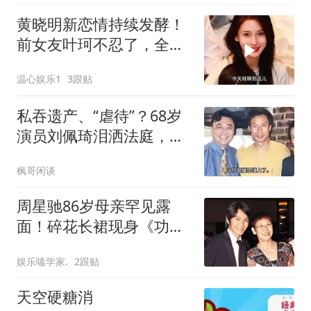
黄晓明新恋情持续发酵！
前女友叶珂不忍了，全盘
托出生娃分手原因
温心娱乐1
3跟贴
私吞遗产、“虐待”？68岁
演员刘佩琦泪洒法庭，
320万养出个仇人
枫哥闲谈
周星驰86岁母亲罕见露
面！碎花长裙现身《功夫
女足》香港首映
娱乐嗑学家.
2跟贴
天空硬糖消