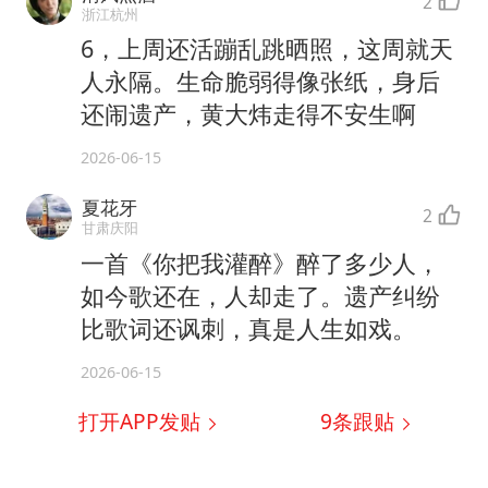
2
浙江杭州
6，上周还活蹦乱跳晒照，这周就天
人永隔。生命脆弱得像张纸，身后
还闹遗产，黄大炜走得不安生啊
2026-06-15
夏花牙
2
甘肃庆阳
一首《你把我灌醉》醉了多少人，
如今歌还在，人却走了。遗产纠纷
比歌词还讽刺，真是人生如戏。
2026-06-15
打开APP发贴
9
条跟贴