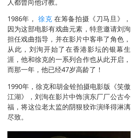
人都曾向他讨教。
1986年，
徐克
在筹备拍摄《刀马旦》，
因为这部电影有戏曲元素，特意邀请刘洵
担任戏曲指导，并在影片中客串了角色，
从此，刘洵开始了在香港影坛的银幕生
涯，他和徐克的一系列合作也从此开启，
而那一年，他已经47岁高龄了！
1990年，徐克和胡金铨拍摄电影版《笑傲
江湖》，刘洵在影片中饰演东厂厂公古今
福，将这位老太监的阴狠狡诈演绎得淋漓
尽致。