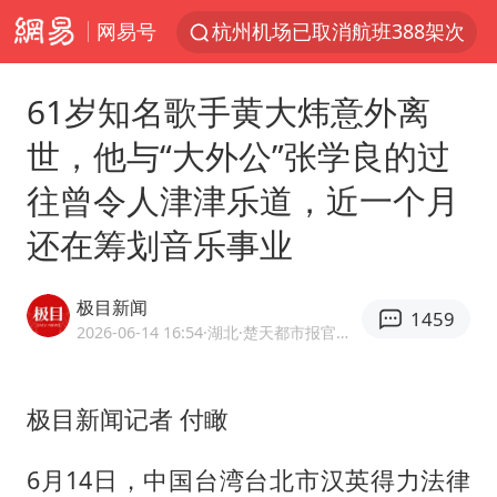
网易号
《披荆斩棘2026》阵容官宣
白海豚北上或致京津冀暴雨
61岁知名歌手黄大炜意外离
中国第1高楼阻尼器摆动明显
世，他与“大外公”张学良的过
上海有出现龙卷潜势
往曾令人津津乐道，近一个月
国足U17与阿森纳决赛取消 并列冠军
还在筹划音乐事业
2025年小学教师减少13.19万
王艺迪2-4不敌张本美和止步4强
极目新闻
1459
上门女婿出轨女邻居多年被判重婚罪
2026-06-14 16:54
·湖北
·楚天都市报官方网易号
上海大部迎大暴雨
女子发现前夫婚内与第三者育子
极目新闻记者 付瞰
以军士兵把枪口对准中国记者
6月14日，中国台湾台北市汉英得力法律