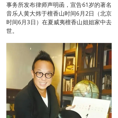
笔试第一被劝弃考涉事副校长被撤职
事务所发布律师声明函，宣告61岁的著名
《龙餐馆》 冲奖
音乐人
黄大炜
于檀香山时间6月2日（北京
构建更高水平的全民健身公共服务体系
时间6月3日）在夏威夷檀香山姐姐家中去
世。
男子被沙蜇蜇伤5小时后呼吸困难
奋力开创中国式现代化建设新局面