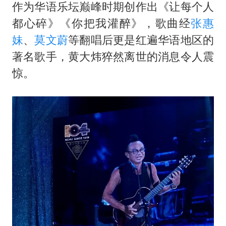
作为华语乐坛巅峰时期创作出《让每个人
都心碎》《你把我灌醉》，歌曲经
张惠
妹
、
莫文蔚
等翻唱后更是红遍华语地区的
著名歌手，黄大炜猝然离世的消息令人震
惊。