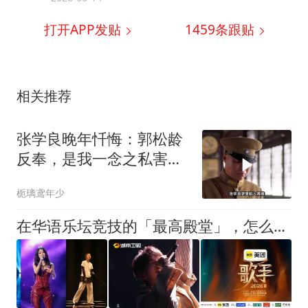
打开APP发贴
1459
条跟贴
相关推荐
张学良晚年忏悔：郭松龄
反奉，是我一念之私害了
他
栀璃鸢年少
在华语乐坛竞技的「最高殿堂」，怎么让歌手大胆「唱」自己