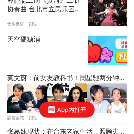
段皑皑二胡《黄河》二胡
协奏曲 台北市立民乐团
指挥 瞿春泉
音乐纵横
1跟贴
天空硬糖消
莫文蔚：前女友教科书！周星驰两分钟就相中她！
App内打开
静若梨花
1跟贴
张惠妹现状：在台东老家生活，照顾患癌母亲，53岁长胖还没结婚