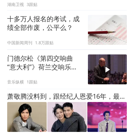
湖南卫视
3跟贴
十多万人报名的考试，成
绩全部作废，公平么？
中国新闻周刊
1.8万跟贴
门德尔松《第四交响曲
“意大利”》荷兰交响乐团
指挥 扬・威廉・德・弗里
音乐纵横
1跟贴
恩德
萧敬腾没料到，跟经纪人恩爱16年，最终仍逃不开老夫少妻残酷现实