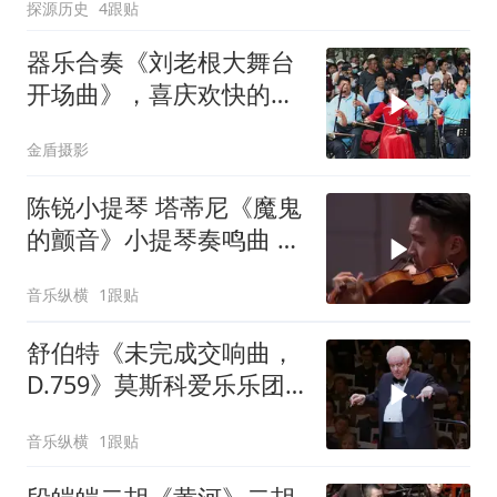
探源历史
4跟贴
器乐合奏《刘老根大舞台
开场曲》，喜庆欢快的乐
曲，悦耳动听
金盾摄影
陈锐小提琴 塔蒂尼《魔鬼
的颤音》小提琴奏鸣曲 阿
姆斯特丹小交响乐团
音乐纵横
1跟贴
舒伯特《未完成交响曲，
D.759》莫斯科爱乐乐团
指挥 尤里·西蒙诺夫
音乐纵横
1跟贴