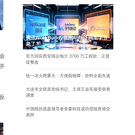
腾讯WorkBuddy领跑AI办公 阿里字节
急了?
会
官方回应西安国企拖欠 3700 万工程款：正督
促整改
开
统一冰火两重天：方便面独撑，饮料全面失速
大连市文联原党组书记、主席王会军接受审查
调查
反
中国线控底盘领导者拿森科技成功登陆香港交
易所