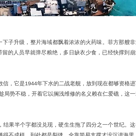
对峙一下子升级，整片海域都飘着浓浓的火药味。菲方那艘非
，滞留的人员早就弹尽粮绝，多日缺衣少食，已经快撑到崩
敢信，它是1944年下水的二战老舰，放到现在都够资格进
菲方趁局势不稳，开着它以搁浅维修的名义赖在仁爱礁，这一
，结果半个字都没兑现，硬生生拖了四分之一个世纪。这
锈得不成样，到处都是裂缝，全靠简易支撑才没沉进海里