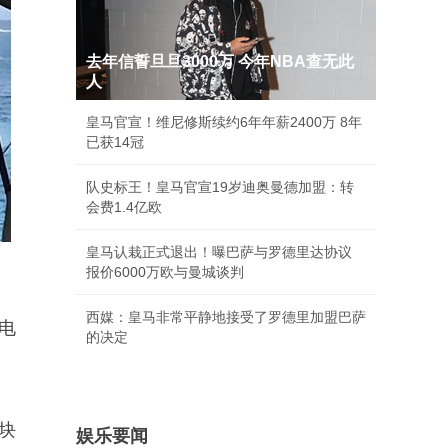
去年信誓旦旦3000万 今年NBA查无此
人
皇马官宣！维尼修斯续约6年年薪2400万 8年
已获14冠
队史标王！皇马官宣19岁迪奥曼德加盟：转
会费1.4亿欧
皇马认栽正式退出！曝巴萨与罗德里达协议
报价6000万欧与曼城谈判
西媒：皇马非常平静地接受了罗德里加盟巴萨
电
的决定
块
娱乐要闻