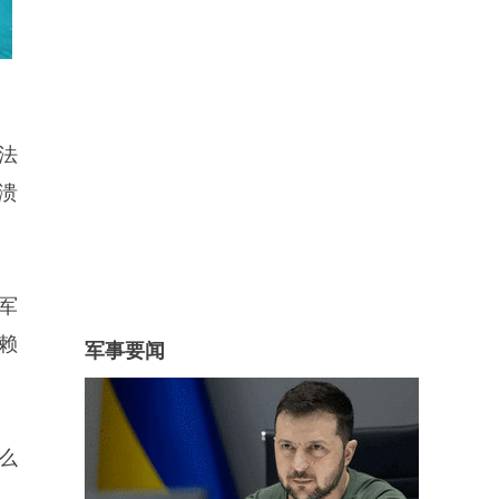
法
溃
军
赖
军事要闻
么
。