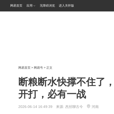
网易首页
应用
无障碍浏览
进入关怀版
网易首页
>
网易号
> 正文
断粮断水快撑不住了
开打，必有一战
2026-06-14 16:49:39 来源:
杰丝聊古今
河南