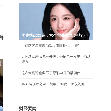
，
。
周也热恋结束，六个字暴露单身状态
补
小酒窝客串董璇新戏，直呼周也“小也”
大冰承认恋情风波升级，牵扯另一女子，惊动
警方
这次刘嘉玲也救不了原形毕露的梁朝伟
第33届视帝之争，胡歌、陈晓、靳东入围
财经要闻