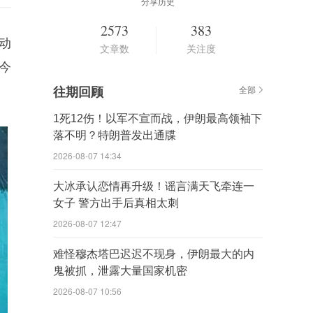
分享历史
2573
383
动
文章数
关注度
今
往期回顾
全部
1死12伤！以军不宣而战，伊朗最高领袖下
落不明？特朗普发出通牒
2026-08-07 14:34
大冰承认恋情再升级！谣言满天飞牵连一
女子 警方出手后真相太刺
2026-08-07 12:47
难怪穆杰塔巴迟迟不现身，伊朗最大的内
鬼被抓，泄露大量国家机密
2026-08-07 10:56