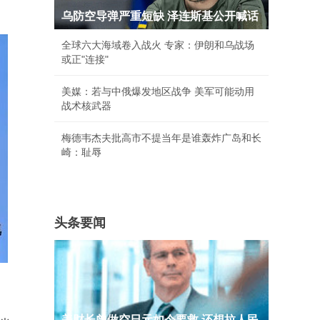
乌防空导弹严重短缺 泽连斯基公开喊话
全球六大海域卷入战火 专家：伊朗和乌战场
或正"连接"
美媒：若与中俄爆发地区战争 美军可能动用
战术核武器
梅德韦杰夫批高市不提当年是谁轰炸广岛和长
崎：耻辱
头条要闻
美财长曾做空日元如今要救 还想拉人民