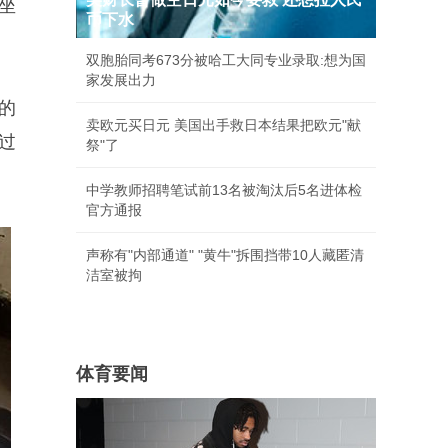
坐
币下水
双胞胎同考673分被哈工大同专业录取:想为国
家发展出力
的
卖欧元买日元 美国出手救日本结果把欧元"献
过
祭"了
中学教师招聘笔试前13名被淘汰后5名进体检
官方通报
声称有"内部通道" "黄牛"拆围挡带10人藏匿清
洁室被拘
体育要闻