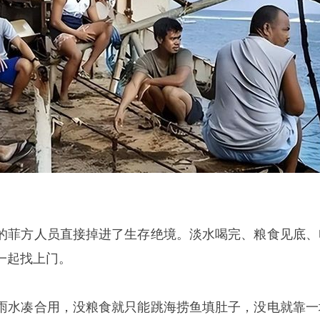
的菲方人员直接掉进了生存绝境。淡水喝完、粮食见底、
一起找上门。
雨水凑合用，没粮食就只能跳海捞鱼填肚子，没电就靠一