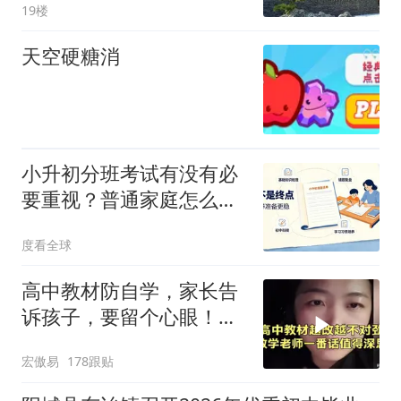
19楼
天空硬糖消
小升初分班考试有没有必
要重视？普通家庭怎么做
准备
度看全球
高中教材防自学，家长告
诉孩子，要留个心眼！听
数学老师怎么说！
宏傲易
178跟贴