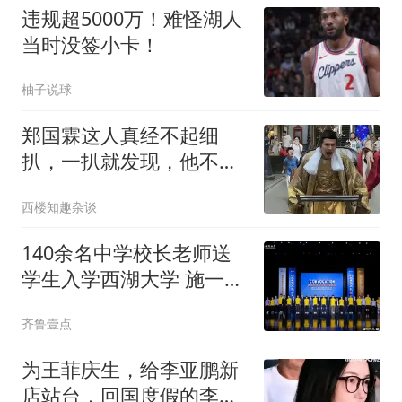
违规超5000万！难怪湖人
当时没签小卡！
柚子说球
郑国霖这人真经不起细
扒，一扒就发现，他不是
缺钱，是真喜欢工作
西楼知趣杂谈
140余名中学校长老师送
学生入学西湖大学 施一公
致辞
齐鲁壹点
为王菲庆生，给李亚鹏新
店站台，回国度假的李