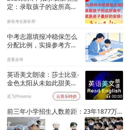
定：录取孩子的这所高
中，就是孩子最好的安
家有考生家长帮
排！
中考志愿填报冲稳保怎么
分配比例，实操参考方
案！
度看全球
英语美文朗读：莎士比亚-
金色太阳从未如此甜美吻
过
00:00
孟飞Phoenix
云音乐特供
前三年小学招生人数差距：23年1877万，24年1616万，25年令人震惊