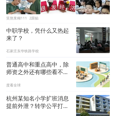
笑熬浆糊111
2跟贴
中职学校，凭什么又热起
来了？
石家庄东华铁路学校
普通高中和重点高中，除
师资之外还有哪些看不见
的差距？
度看全球
杭州某知名小学扩班消息
提前外泄？转学公平打问
号