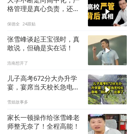
格管理是真心负责，还是
内卷的无奈选择？
保德全
24跟贴
张雪峰谈起王宝强时，真
敢说，但确是实在话！
浩南想开了
儿子高考672分大办升学
宴，宴席当天校长急电：
别办了，出事了！
雪姐故事多
家长一顿操作给张雪峰老
师整无奈了！全程高能！