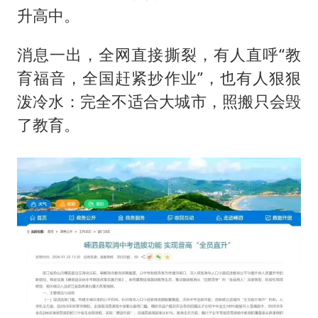
笔试第一被劝弃考涉事副校长被撤职
升高中。
构建更高水平的全民健身公共服务体系
消息一出，全网直接撕裂，有人直呼“教
挡“张雪机车”民进党当局怕什么
育福音，全国赶紧抄作业”，也有人狠狠
灌溉水坝被隔成鱼塘 村民投诉20余年
泼冷水：完全不适合大城市，照搬只会毁
萌娃帮爷爷脱玉米 卖力干活超可爱
了教育。
奋力开创中国式现代化建设新局面