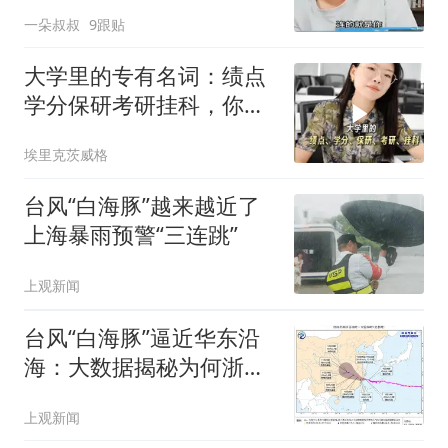
一朵叔叔
9跟贴
大学里的专有名词：绩点
学分保研考研挂科，你了
解多少？
埃里克茨威格
台风“白海豚”越来越近了
上海暴雨预警“三连跳”
上观新闻
台风“白海豚”逼近华东沿
海：大数据揭秘为何浙江
屡成台风“靶心”
上观新闻