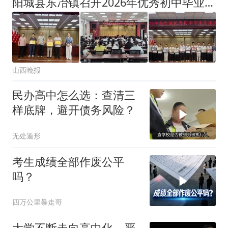
阳城县东冶镇召开2026年优秀初中毕业生座谈会
山西晚报
民办高中怎么选：查清三
样底牌，避开债务风险？
无处遁形
考生成绩全部作废公平
吗？
四万公里暴走哥
大学不断走向高中化，严