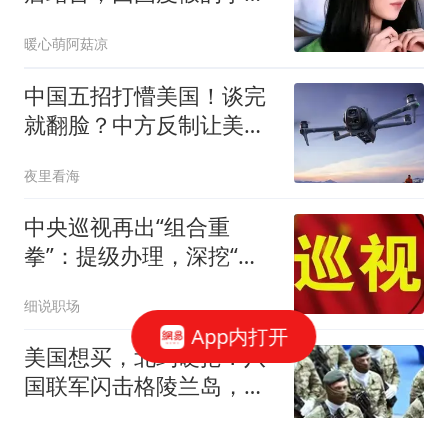
嫣，成了最忙星二代
暖心萌阿菇凉
中国五招打懵美国！谈完
就翻脸？中方反制让美国
措手不及！
夜里看海
中央巡视再出“组合重
拳”：提级办理，深挖“伞
中伞”一查到底！
细说职场
App内打开
美国想买，北约硬抢？八
国联军闪击格陵兰岛，比
利时证实精锐尽出
深度解析热点