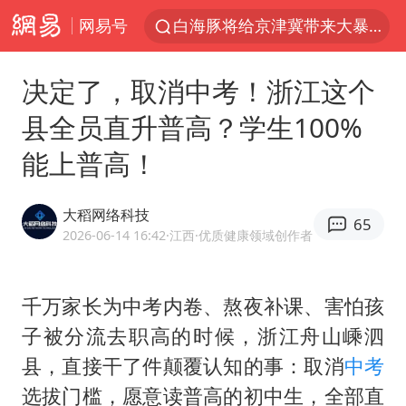
网易号
白海豚将给京津冀带来大暴雨
《披荆斩棘2026》阵容官宣
决定了，取消中考！浙江这个
国足U17与阿森纳决赛取消 并列冠军
县全员直升普高？学生100%
女子发现前夫婚内与第三者育子
能上普高！
王艺迪无缘横滨赛决赛
2025年小学教师减少13.19万
大稻网络科技
65
王艺迪2-4不敌张本美和止步4强
2026-06-14 16:42
·江西
·优质健康领域创作者
以军士兵把枪口对准中国记者
上门女婿出轨女邻居多年被判重婚罪
千万家长为中考内卷、熬夜补课、害怕孩
子被分流去职高的时候，浙江舟山嵊泗
韩军前线部队连曝丑闻
县，直接干了件颠覆认知的事：取消
中考
《龙餐馆》 冲奖
选拔门槛，愿意读普高的初中生，全部直