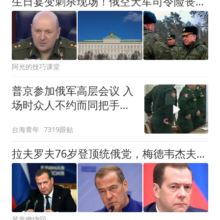
生日宴变刺杀现场！俄空天军司令险丧命，克宫内环神话又碎一块
阿光的技巧课堂
普京参加俄军高层会议 入
场时众人不约而同把手放
腰间
台海青年
7319跟贴
拉夫罗夫76岁登顶统俄党，梅德韦杰夫出局，普京无人可用
琴音缭绕回