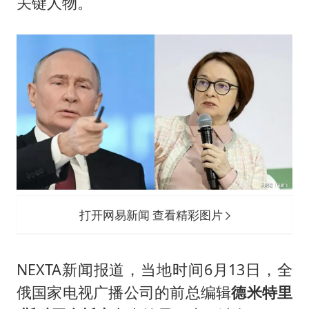
OpenAI为免费用户升级GPT-5.6 Luna
关键人物。
船舶避风项目停工 多地全力防台风
我国编制完成新版全月地质图
“深圳地面沉降致车辆损坏”不实
男子结婚8年发现3个女儿均非亲生
奋进开新局 实干挑大梁
打开网易新闻 查看精彩图片
NEXTA新闻报道，当地时间6月13日，全
俄国家电视广播公司的前总编辑
德米特里