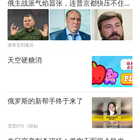
俄主战派气焰嚣张，连普京都快压不住了，逼宫的事他们真干得出来
谁将笑到最后
天空硬糖消
俄罗斯的新帮手终于来了
雪莲073
1跟贴