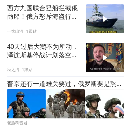
西方九国联合登船拦截俄
商船！俄方怒斥海盗行
为，深陷双重死局的普京
一饮山河
1跟贴
难道只能认栽？
40天过后大鹅不为所动，
泽连斯基停战计划落空，
改口秋季再谈
秋之洁
1跟贴
普京还有一道难关要过，俄罗斯要是熬不过去，历史重演也有可能
老脸科普君