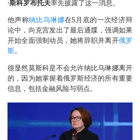
·斯科罗布托夫
率先披露了这一消息。
他声称
纳比乌琳娜
在5月底的一次经济辩
论中，向克宫发出了最后通牒，强调如果
开始全面强制动员，她将辞职并离开
俄罗
斯
。
很显然莫斯科是不会允许纳比乌琳娜离开
的，因为她掌握着俄罗斯经济的所有重要
信息，包括金融风险与弱点。