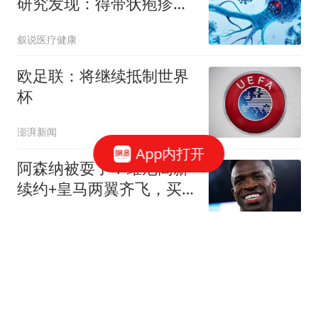
研究发现：得带状疱疹的
人，离不开这5点
叙说医疗健康
欧足联：将继续抵制世界
杯
澎湃新闻
App内打开
阿森纳被耍了！维尼高薪
续约+皇马两翼齐飞，买
不到罗德里非坏事
体育知多少
今日，立秋！北京局地有
暴雨
BRTV新闻