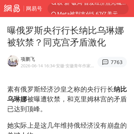
网易号
Meta被判支付5.67亿美元
台风白海豚逼近 暴雨大暴雨来袭
曝俄罗斯央行行长纳比乌琳娜
47岁妈妈突然产女 26岁女儿：很震惊
被软禁？同克宫矛盾激化
阿根廷足协发文力挺因凡蒂诺
中国稀土盘中涨停
项鹏飞
7763
A股开盘：民爆、CPO等概念走强
2026-06-14 16:34
·安徽
·安徽青年作家协会作家 优质军事领域创作者
日本广岛民众举行游行反对政府行径
素有俄罗斯经济沙皇之称的央行行长
纳比
21楼高空抛物嫌疑人被拘留
乌琳娜
被曝遭软禁，和克里姆林宫的矛盾
男子杀人后逃进深山21年活得像野人
已达到顶峰。
日韩股市高开跳水 SK海力士下挫转跌
台风白海豚最新路径研判来了
她实际上是这几年维持俄经济没有崩盘的