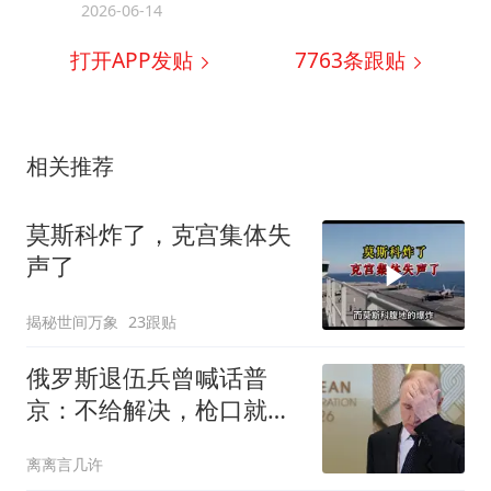
2026-06-14
打开APP发贴
7763
条跟贴
相关推荐
莫斯科炸了，克宫集体失
声了
揭秘世间万象
23跟贴
俄罗斯退伍兵曾喊话普
京：不给解决，枪口就转
向克里姆林宫！
离离言几许