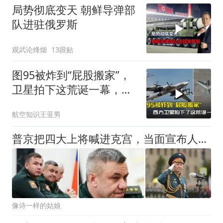
局势彻底变天 朝鲜导弹部
队进驻俄罗斯
观武论烽烟
13跟贴
图95被炸到“屁股搬家”，
卫星拍下这荒诞一幕，普
京看到作何感想
航空知识王亚男
普京把四大上将喊进克宫，当面宣布人事任免，2人被就地解除兵权
像诗一样的姑娘