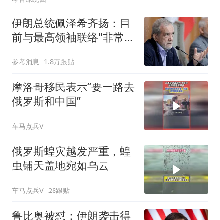
伊朗总统佩泽希齐扬：目
前与最高领袖联络"非常困
难"
参考消息
1.8万跟贴
摩洛哥移民表示“要一路去
俄罗斯和中国”
车马点兵V
俄罗斯蝗灾越发严重，蝗
虫铺天盖地宛如乌云
车马点兵V
28跟贴
鲁比奥被怼：伊朗袭击得