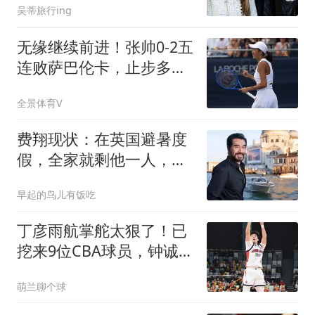
吴蒂旅行ing
无缘继续前进！张帅0-2五
连败萨巴伦卡，止步多伦
多站第3轮
全景体育V
费翔现状：在英国避暑度
假，全家就剩他一人，和
宠物猫相依为命
早起的鸟儿有饭吃
丁彦雨航掌舵太狠了！已
挖来9位CBA球员，钟诚任
主帅，带队冲CBA
萌兰聊个球