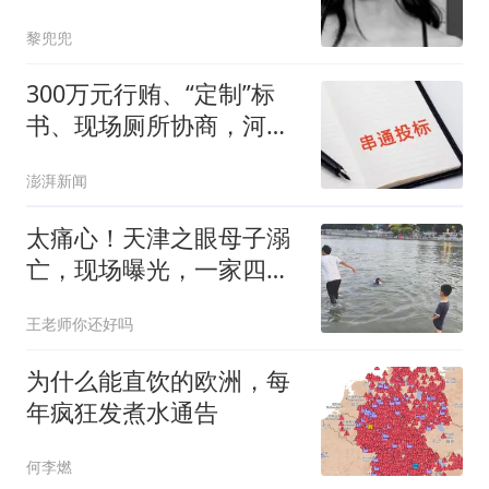
黎兜兜
300万元行贿、“定制”标
书、现场厕所协商，河南
某医院2.33亿元工程串标
澎湃新闻
案细节披露
太痛心！天津之眼母子溺
亡，现场曝光，一家四口
是陕西榆林人，去天津玩
王老师你还好吗
为什么能直饮的欧洲，每
年疯狂发煮水通告
何李燃