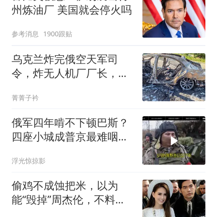
州炼油厂 美国就会停火吗
参考消息
1900跟贴
乌克兰炸完俄空天军司
令，炸无人机厂厂长，俄
内部开始人人自危
菁菁子衿
俄军四年啃不下顿巴斯？
四座小城成普京最难咽的
硬骨头
浮光惊掠影
偷鸡不成蚀把米，以为
能“毁掉”周杰伦，不料自
己先被扒个底朝天