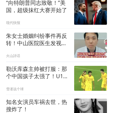
“向特朗普同志致敬！”美
国，超级抹红大赛开始了
现代快报
朱女士婚姻纠纷事件再反
转！中山医院医生发视频
喊冤，称医院也是假结婚
火山詩话
证的受害者
勒沃库森主帅被打服：那
个中国孩子太强了！U17
小将一战改写战局
雪谨说个球
知名女演员车祸去世，热
搜炸了！