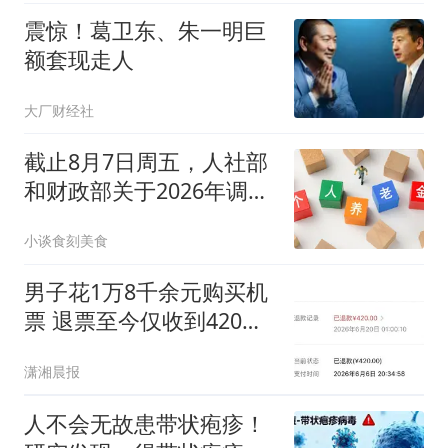
震惊！葛卫东、朱一明巨
额套现走人
大厂财经社
截止8月7日周五，人社部
和财政部关于2026年调整
基本养老金的通知正式公
小谈食刻美食
布了吗？
男子花1万8千余元购买机
票 退票至今仅收到420元
退款
潇湘晨报
人不会无故患带状疱疹！