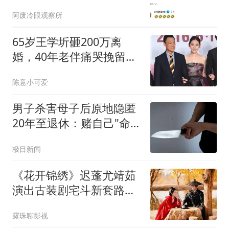
教堂叹终于清静！
阿废冷眼观察所
65岁王学圻砸200万离
婚，40年老伴痛哭挽留无
果
陈意小可爱
男子杀害母子后原地隐匿
20年至退休：赌自己"命
大"
极目新闻
《花开锦绣》迟蓬尤靖茹
演出古装剧宅斗新套路，
傅庭芸亲情友情一夜成灰
露珠聊影视