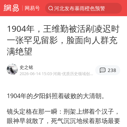
河北发布暴雨橙色预警
网易号
台风“白海豚”登陆 各地各部门全力应对
人形机器人第一股
1904年，王维勤被活剐凌迟时
多地银行上调存款利率
一张罕见留影，脸面向人群充
上海地铁4条线路全线停运
满绝望
白海豚路径图
宇树申购 中一签有望赚20万元
史之铭
238
2026-06-14 15:03
·河南
·优质历史领域创作者
4.2平卫生间补漏注胶花1.55万
武汉3名城管协管员殴打摊主被刑拘
1904年的夕阳斜照着破败的大清朝。
律师谈贾冰私人饭局被偷拍
男子结婚8年3个女儿都不是亲生
镜头定格在那一瞬：刑架上绑着个汉子，
眼神早就散了，死气沉沉地候着那场最要
白海豚可深入内陆制造大范围风雨