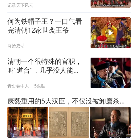
记录天下风云
何为铁帽子王？一口气看
完清朝12家世袭王爷
诗拾史话
清朝一个很特殊的官职，
叫“道台”，几乎没人能说
清他是干啥的
青史卷中人
15跟贴
康熙重用的5大汉臣，不仅没被卸磨杀驴，反而个个活成了传奇