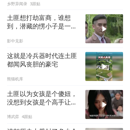
乡野异闻录
3跟贴
土匪想打劫富商，谁想
到，潜藏的愣小子是一等
一高手
影中见影
这就是冷兵器时代连土匪
都闻风丧胆的豪宅
熊猫机库
土匪以为女孩是个傻妞，
没想到女孩是个高手让他
们全军覆没
博武弈
4跟贴