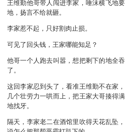
王维勤他哥带人闯进李家，唾沫横飞地要
地，扬言不给就砸。
李家惹不起，只好割肉止损。
可见了回头钱，王家哪能知足？
他哥一个人跑去叫嚣，想把剩下的地全吞
了。
这回李家忍到头了，看准王维勤不在家，
几个壮劳力一哄而上，把王家大哥揍得满
地找牙。
隔天，李家老二在酒馆里吹得天花乱坠，
说怎么把那帮恶霸打趴下的。