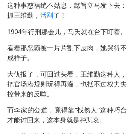
这种事慈禧绝不姑息，懿旨立马发下去：
抓王维勤，
活剐
了！
1904年行刑那会儿，马氏就在台下盯着。
看着那恶霸被一片片割下皮肉，她哭得不
成样子。
大仇报了，可回过头看，王维勤这种人，
把官场潜规则玩得再溜，也抵不过权力失
控带来的反噬。
而李家的公道，竟得靠“找熟人”这种巧合
才能讨回来，这本身就是种悲哀。