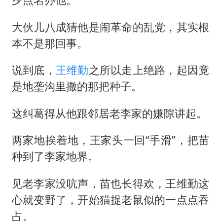
大伙儿八成猜他是闹革命的乱党，其实根
本不是那回事。
说到底，
王维勤
之所以走上绝路，起因竟
是地垄沟里撒的那把种子。
这纠葛得从他跟邻居老李家的嫌隙讲起。
两家地挨着地，王家头一回“手滑”，把苗
种到了李家地界。
见老李家没吭声，苗也长得欢，王维勤这
心就变野了，开始猫捉老鼠似的一点点吞
占。