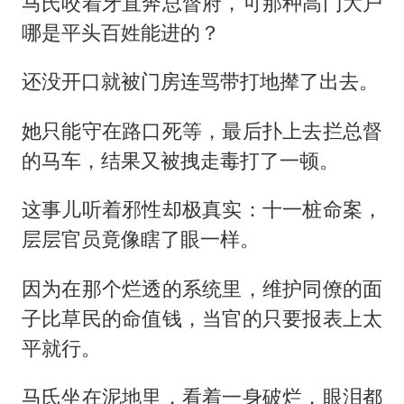
马氏咬着牙直奔总督府，可那种高门大户
哪是平头百姓能进的？
还没开口就被门房连骂带打地撵了出去。
她只能守在路口死等，最后扑上去拦总督
的马车，结果又被拽走毒打了一顿。
这事儿听着邪性却极真实：十一桩命案，
层层官员竟像瞎了眼一样。
因为在那个烂透的系统里，维护同僚的面
子比草民的命值钱，当官的只要报表上太
平就行。
马氏坐在泥地里，看着一身破烂，眼泪都