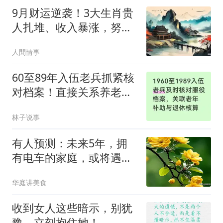
9月财运逆袭！3大生肖贵
人扎堆、收入暴涨，努力
皆有回报，富贵主动找上
人閒情事
门
60至89年入伍老兵抓紧核
对档案！直接关系养老补
助、退休核算
林子说事
有人预测：未来5年，拥
有电车的家庭，或将遇到
3个现实难题
华庭讲美食
收到女人这些暗示，别犹
豫，立刻抱住她！