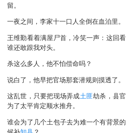
留。
一夜之间，李家十一口人全倒在血泊里。
王维勤看着满屋尸首，冷笑一声：这回看
谁还敢跟我对头。
杀这么多人，他不怕偿命吗？
说白了，他早把官场那套潜规则摸透了。
这乱世，只要把现场弄成
土匪
劫杀，县官
为了太平肯定顺水推舟。
谁会为了几个土包子去为难一个有背景的
候补
知县
？