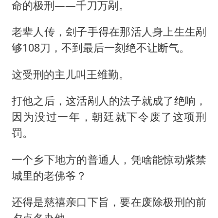
命的极刑——千刀万剐。
面对面丨蔡磊：与渐冻症抗争 纵使不敌 也不屈服
NBA传奇教练老尼尔森去世
老辈人传，刽子手得在那活人身上生生剐
手机真会“偷听”我们说话吗
够108刀，不到最后一刻绝不让断气。
加沙约14万栋建筑被完全摧毁
这受刑的主儿叫王维勤。
5万小车卖不动 微型代步车集体遇冷
打他之后，这活剐人的法子就成了绝响，
“皋”在低处
因为没过一年，朝廷就下令废了这项刑
从科技创新看开局起步的时与势
罚。
一个乡下地方的普通人，凭啥能惊动紫禁
城里的老佛爷？
还得是慈禧亲口下旨，要在废除极刑的前
夕点名办他。