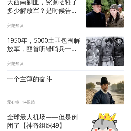
大西南剿匪，究竟牺牲了
多少解放军？是时候告诉
大家真相了！
兴趣知识
1950年，5000土匪包围解
放军，匪首听错哨兵一个
字，我军化险为夷
兴趣知识
一个主薄的奋斗
无心镜
14跟贴
全球最大机场——但是倒
闭了【神奇组织49】