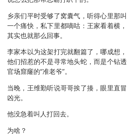
乡亲们平时受够了窝囊气，听得心里那叫
一个痛快，私下里都嘀咕：王家看着横，
其实也就那么回事。
李家本以为这架打完就翻篇了，哪成想，
他们招惹的不是寻常地头蛇，而是个钻透
官场窟窿的“准老爷”。
当晚，王维勤听说哥哥挨了揍，眼里直冒
凶光。
他没急着叫人打回去。
为啥？