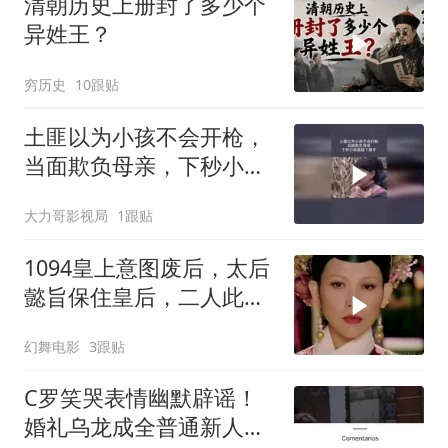
清朝历史上册封了多少个
异姓王？
穷历史
10跟贴
土匪以为小孩不会开枪，
当面欺负母亲，下秒小孩
直接下狠手
大力哥影视局
1跟贴
1094皇上意图废后，太后
懿旨保住皇后，二人此生
不复相见
幻舞电影
3跟贴
C罗笑哭表情幽默辟谣！
婚礼乌龙成全普通新人，