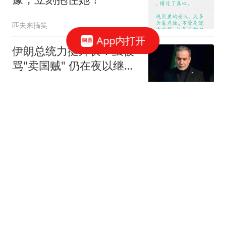
匹夫来搞笑
App内打开
伊朗总统力挺外长：虽被
骂"卖国贼" 仍在夜以继日
工作
极目新闻
全网揪心！失联14天迎来
关键线索，张良脑溶洞成
最后希望
小虎新车推荐员
丢死人了！泽连斯基首访
塞尔维亚翻车，民众举普
京画像，愤怒抗议
原谅你