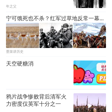
事，酬死友”
年之父
宁可饿死也不杀？红军过草地反常一幕：两只黄羊换来了什么？
墨策讲历史
天空硬糖消
鸦片战争惨败背后清军火
力密度仅英军十分之一