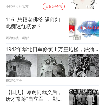
00:02
小约翰可汗官方
云音乐特供
116--慈禧老佛爷 缘何如
此痴迷红楼梦？
西海红楼
3跟贴
1942年华北日军修筑上万座炮楼，缺油断电，其独创供电方式鲜少有人知晓
唠叨说历史
【国史】谭嗣同就义后，
唐才常筹“自立军”，“勤王