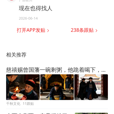
现在也得找人
2026-06-14
打开APP发贴
238
条跟贴
相关推荐
慈禧赐曾国藩一碗剩粥，他跪着喝下，一句回答成千古官场教科书
千秋文化
11跟贴