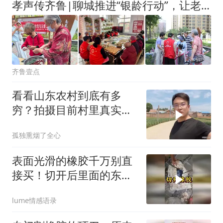
孝声传齐鲁|聊城推进“银龄行动”，让老年人从被服务者变服务者
齐鲁壹点
看看山东农村到底有多
穷？拍摄目前村里真实现
状，颠覆大家的认知
孤独熏烟了全心
表面光滑的橡胶千万别直
接买！切开后里面的东西
让人大跌眼镜！
lume情感语录