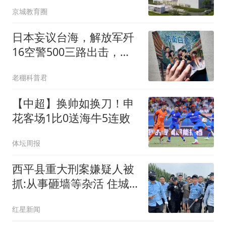
京城教育圈
日本妄议台海，解放军歼
16空警500三路出击，谁
在玩火？
老稝科普君
【中超】换帅如换刀！申
花客场1比0送海牛5连败
体坛周报
西平县重大刑案嫌疑人被
抓:从事砸墙等杂活 住城
中村
红星新闻