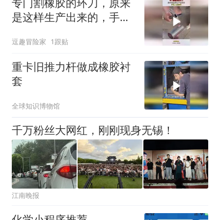
专门割橡胶的环刀，原来
是这样生产出来的，手艺
人的细节！
逗趣冒险家
1跟贴
重卡旧推力杆做成橡胶衬
套
全球知识博物馆
千万粉丝大网红，刚刚现身无锡！
江南晚报
化学小程序推荐