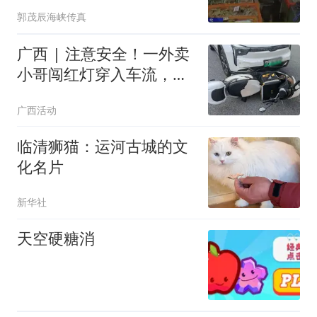
出谁的伪善
郭茂辰海峡传真
广西 | 注意安全！一外卖
小哥闯红灯穿入车流，结
果被汽车撞飞受伤！
广西活动
临清狮猫：运河古城的文
化名片
新华社
天空硬糖消