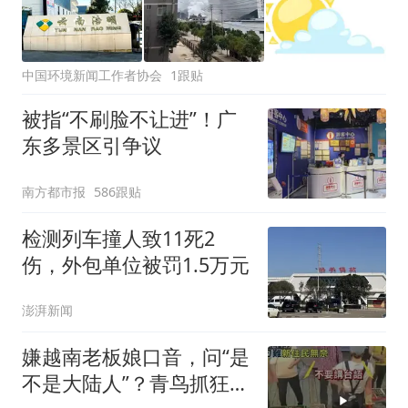
中国环境新闻工作者协会
1跟贴
被指“不刷脸不让进”！广
东多景区引争议
南方都市报
586跟贴
检测列车撞人致11死2
伤，外包单位被罚1.5万元
澎湃新闻
嫌越南老板娘口音，问“是
不是大陆人”？青鸟抓狂照