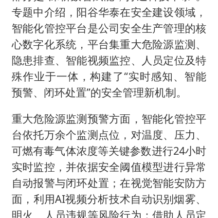
专题中介绍，阳谷华泰在安全建设领域，
智能化管控平台是公司安全⽣产管理的核
⼼数字化系统，平台集重⼤危险源监测、
隐患排查、智能视频监控、⼈员定位及特
殊作业于⼀体，构建了“实时感知、智能
预警、闭环处置”的安全管理新机制。
重⼤危险源监测预警⽅⾯，智能化管控平
台依托万余个监测点位，对温度、压⼒、
可燃有毒⽓体浓度等关键参数进⾏24⼩时
实时监控，并依据安全阈值模型进⾏异常
⾃动报警与闭环处置；在视觉智能安防⽅
⾯，利⽤AI视频分析技术⾃动识别烟雾、
明⽕、⼈员违规等⻛险⾏为；借助⼈员定