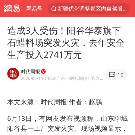
网易号
微信又有新功能，你可以“撤回”你的撤回了！
“新疆的交警怎么个个像我妈”
造成3人受伤！阳谷华泰旗下
情侣平潭拍日出坠崖1死1伤
石蜡料场突发火灾，去年安全
上四休三，但降薪1000元，你接受吗？
生产投入2741万元
西湖突现狂风暴雨 游客瞬间被浇透
台当局重金为“台独”织“皇帝新衣”
时代周报
10
白海豚将正面袭击贯穿浙江
2026-06-14 14:30
·广东
·《时代周报》官方网易号
《欢迎来龙餐馆》口碑
郑丽文：台湾从来没有“独立”过
本文来源：时代周报 作者：赵鹏
几元成本的AI广告导致千万市值蒸发
6月13日，有网友发布视频称，山东聊城
茅台部分直营店飞天茅台提价
阳谷县一工厂突发火灾。现场视频显示，