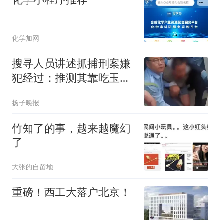
化学加网
搜寻人员讲述抓捕刑案嫌
犯经过：推测其靠吃玉米
维持生存，其所藏玉米地
扬子晚报
有2米高，无人机和热成
像难以识别，嫌犯被抓时
竹知了的事，越来越魔幻
状态良好但不说话
了
大张的自留地
重磅！西工大落户北京！