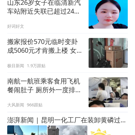
山东26岁女子在临清新汽
车站附近失联已超过24个
小时，至今未归
好词好文
搬家报价570元临时变卦
成5060元才肯搬上楼 女子
傻眼
极目新闻
1.9万跟贴
南航一航班乘客食用飞机
餐闹肚子 厕所外一度排长
队
大风新闻
966跟贴
澎湃新闻 | 昆明一化工厂在装卸黄磷过程中发生火情，涉事企业曾多次被罚