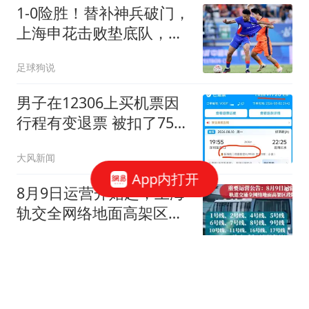
1-0险胜！替补神兵破门，
上海申花击败垫底队，终
结中超3连败
足球狗说
男子在12306上买机票因
行程有变退票 被扣了75%
票价
大风新闻
App内打开
8月9日运营开始起，上海
轨交全网络地面高架区段
限速运行
澎湃新闻
曼晚：马雷斯卡将亲自掌
控球队，不让球员投票选