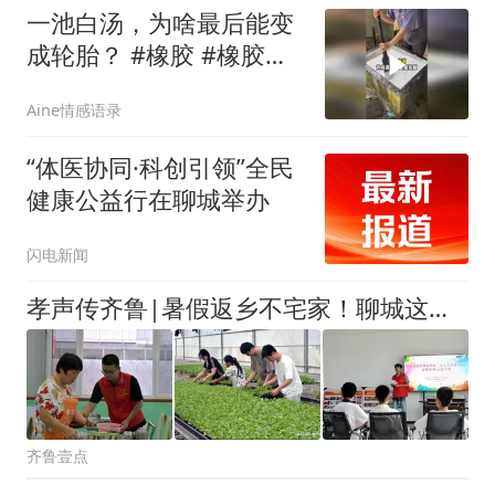
一池白汤，为啥最后能变
成轮胎？ #橡胶 #橡胶加
工
Aine情感语录
“体医协同·科创引领”全民
健康公益行在聊城举办
闪电新闻
孝声传齐鲁|暑假返乡不宅家！聊城这些大学生回村有点忙
齐鲁壹点