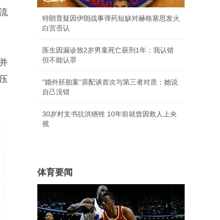
流
特朗普疑因伊朗战事弹药短缺对赫格塞思发火
白宫否认
医生因漏诊致2岁男童死亡获刑1年：我认错
但不能认罪
并
压
"婚外胚胎案"原配谈首次与第三者对质：她说
自己没错
30岁村支书抗洪牺牲 10年前就曾因救人上央
视
体育要闻