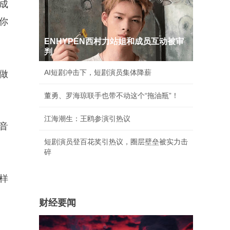
成
你
ENHYPEN西村力站姐和成员互动被审
判
AI短剧冲击下，短剧演员集体降薪
做
董勇、罗海琼联手也带不动这个“拖油瓶”！
江海潮生：王鸥参演引热议
音
短剧演员登百花奖引热议，圈层壁垒被实力击
碎
样
财经要闻