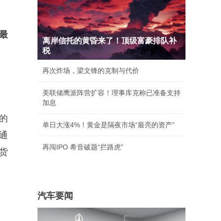
最
离岸信托的黄昏来了！顶级富豪排队补
税
再次炸场，梁文锋的克制与代价
美联储鹰派阵营扩容！理事库克称已准备支持
加息
的
单日大涨4%！黄金是隔夜市场“最亮的资产”
通
再闯IPO 希音破题“拦路虎”
货
汽车要闻
。