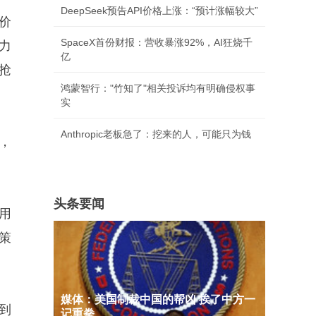
DeepSeek预告API价格上涨：“预计涨幅较大”
价
SpaceX首份财报：营收暴涨92%，AI狂烧千
力
亿
抢
鸿蒙智行："竹知了"相关投诉均有明确侵权事
实
Anthropic老板急了：挖来的人，可能只为钱
，
头条要闻
用
策
媒体：美国制裁中国的帮凶 挨了中方一
看到
记重拳