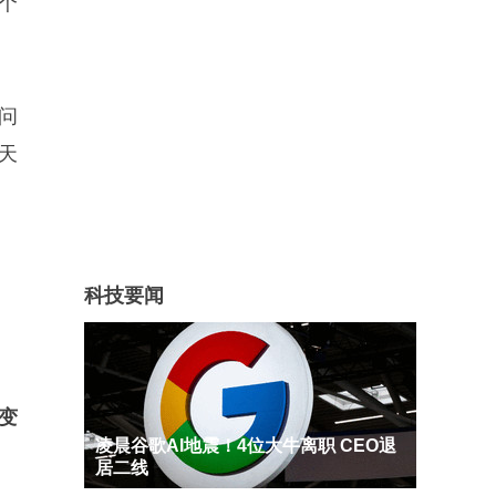
个
问
天
科技要闻
变
凌晨谷歌AI地震！4位大牛离职 CEO退
居二线