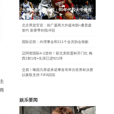
大梦鲨鱼上将尤因：90年代四大中锋有
多强
北京男篮官宣：前广厦两大外援布朗+桑普森
签约 新赛季剑指冲冠
国际足联：向理事会和211个会员协会致歉
迈阿密国际4-2逆转！获北美联盟杯开门红 梅
西2射1传+生涯已进921球
交易！曝因凡蒂诺承诺摩洛哥举办世界杯决赛
以换取支持 FIFA回应
主
商
娱乐要闻