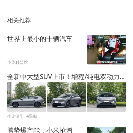
相关推荐
世界上最小的十辆汽车
小柒科普馆
全新中大型SUV上市！增程/纯电双动力可选，800V高压+空悬+三电机
小史谈车
4跟贴
腾势爆产能，小米抢增