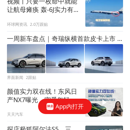
视频丨只要一枚命中就能
让航母瘫痪 轰-6J实力有多
强？
环球网资讯
2.0万跟贴
一周新车盘点｜奇瑞纵横首款皮卡上市 腾势Z9S提供超1100公里续航
界面新闻
2跟贴
颜值实力双在线！东风日
产NX7曝光，宠爱年轻人
App内打开
的插混 SUV来了
天天汽车
探店极狐阿尔法S5，三