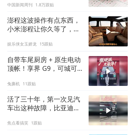
中国新闻周刊
1.8万跟贴
澎程这波操作有点东西，
小米澎程让你久等了，小
米汽车
娱乐侠女玉娇龙
15跟贴
自带车尾厨房 + 原生电动
顶帐！享界 G9，可城可
野鸿蒙硬派 SUV
兔撕机
11跟贴
活了三十年，第一次见汽
车出这种故障，比亚迪果
然遥遥领先
焦点看搞笑
1跟贴