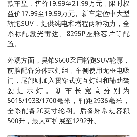
上门女婿出轨女邻居多年被判重婚罪
款车型，售价19.99至21.99万元，限时权
构建更高水平的全民健身公共服务体系
益价17.99至19.99万元。新车定位中大型
轿跑SUV，提供纯电和增程两种动力，全
韩军前线部队连曝丑闻
系标配激光雷达、8295P座舱芯片等配
奋力开创中国式现代化建设新局面
置。
外观方面，昊铂S600采用轿跑SUV轮廓，
前脸配备分体式灯组，车侧使用无框电吸
门，尾部则加入贯穿式交互灯组和辅助驾
驶提示灯。新车长宽高分别为
5015/1933/1700毫米，轴距2936毫米，
全系配备20英寸轮圈。后备厢常规容积
500升，最大可扩展至1292升。