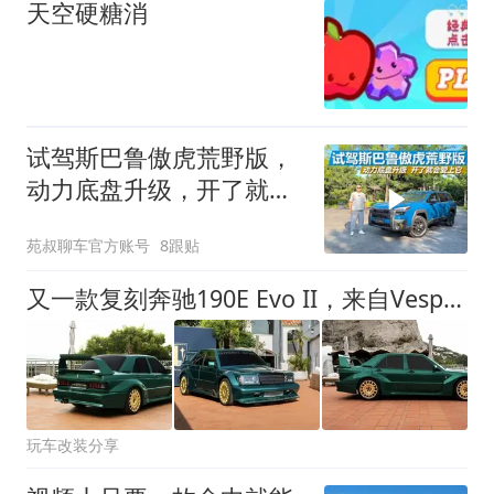
天空硬糖消
试驾斯巴鲁傲虎荒野版，
动力底盘升级，开了就会
爱上它
苑叔聊车官方账号
8跟贴
又一款复刻奔驰190E Evo II，来自Vespera的Iride Evo 5
玩车改装分享