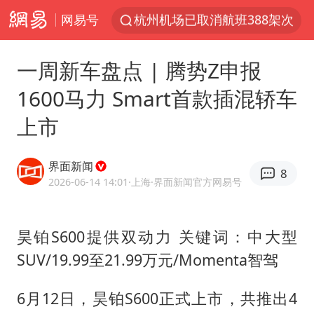
网易号
杭州机场已取消航班388架次
浙江省委书记：该停下的坚决停下来
一周新车盘点 | 腾势Z申报
中国籍豪华游艇富商之子在泰国被杀
1600马力 Smart首款插混轿车
美将每月供乌爱国者拦截导弹
上市
白海豚北上或致京津冀暴雨
上海中心千吨“镇楼神器”摆动明显
界面新闻
8
10余省份将出现强风雨 局地特大暴雨
2026-06-14 14:01
·上海
·界面新闻官方网易号
世界第1特鲁姆普斯诺克中国赛一轮游
新疆一婚礼线上邀请引热议
昊铂S600提供双动力 关键词：中大型
SUV/19.99至21.99万元/Momenta智驾
《龙餐馆》 冲奖
国足U17与阿森纳决赛取消 并列冠军
6月12日，昊铂S600正式上市，共推出4