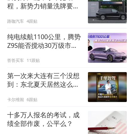
程，新势力销量洗牌要在
8月发生？
路咖汽车
4跟贴
纯电续航1100公里，腾势
Z9S能否搅动30万级市
场？
答答买车
11跟贴
第一次来大连有三个没想
到：东北夏天居然这么
热，大连司机开车居然这
卡尔维闹
6跟贴
么猛，搭载了千里智驾
ASD4.0的新一代smart精
十多万人报名的考试，成
灵一号，居然这么好开
绩全部作废，公平么？