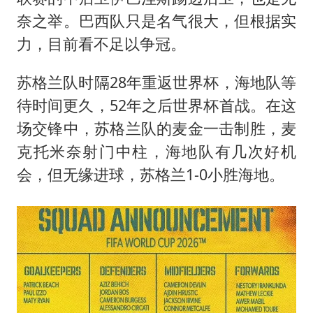
奈之举。巴西队只是名气很大，但根据实
力，目前看不足以争冠。
苏格兰队时隔28年重返世界杯，海地队等
待时间更久，52年之后世界杯首战。在这
场交锋中，苏格兰队的麦金一击制胜，麦
克托米奈射门中柱，海地队有几次好机
会，但无缘进球，苏格兰1-0小胜海地。