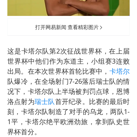
打开网易新闻 查看精彩图片
这是
卡塔尔
队第2次征战世界杯，在上届
世界杯中他们作为东道主，小组赛3连败
出局。在本次世界杯首轮比赛中，
卡塔尔
队爆冷，在全场射门7-26落后瑞士队的情
况下，卡塔尔队上半场被判罚点球，恩博
洛点射为
瑞士队
首开纪录。比赛的最后时
刻，卡塔尔队制造了对手的乌龙，两队1-
1平，卡塔尔绝平欧洲劲旅，拿到队史世
界杯首分。