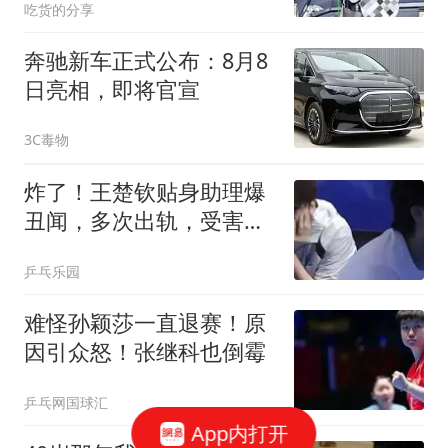
吃货的分享
奔驰新车正式公布：8月8
日亮相，即将官宣
3C毒物
炸了！王楚钦贴身助理爆
丑闻，多次出轨，受害者
发声：与王楚钦无关！
乒乓乐园
难怪孙颖莎一直退赛！原
因引众怒！张继科也倒霉
乒乓网国球汇
App内打开