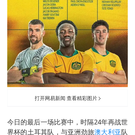
打开网易新闻 查看精彩图片
今日的最后一场比赛中，时隔24年再战世
界杯的土耳其队，与亚洲劲旅
澳大利亚
队