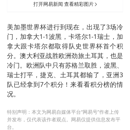
打开网易新闻 查看精彩图片
美加墨世界杯进行到现在，出现了3场冷
门，加拿大1-1波黑，卡塔尔1-1瑞士，加
拿大跟卡塔尔都取得队史世界杯首个积
分。澳大利亚战胜欧洲劲旅土耳其，也是
冷门。欧洲队中只有苏格兰取胜，波黑、
瑞士打平，捷克、土耳其都输了，亚洲3
队已经拿到7个积分！来看看积分榜的情
况。
特别声明：本文为网易自媒体平台“网易号”作者上传
并发布，仅代表该作者观点。网易仅提供信息发布平
台。