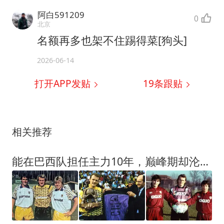
阿白591209
0
北京
名额再多也架不住踢得菜[狗头]
2026-06-14
打开APP发贴
19
条跟贴
相关推荐
能在巴西队担任主力10年，巅峰期却沦为意甲替补，悍将受困于规则