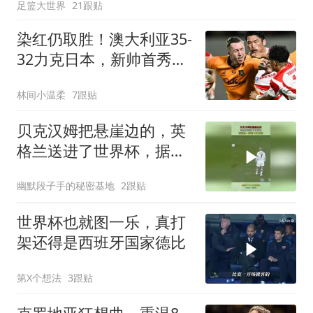
足篮大世界
21跟贴
染红仍取胜！澳大利亚35-
32力克日本，新帅首秀开
门红
林间小温柔
7跟贴
贝克汉姆把悬崖边的，英
格兰送进了世界杯，据说
这一脚值10亿英镑
幽默段子手的秘密基地
2跟贴
世界杯也就图一乐，真打
架还得是西班牙国家德比
第X个想法
3跟贴